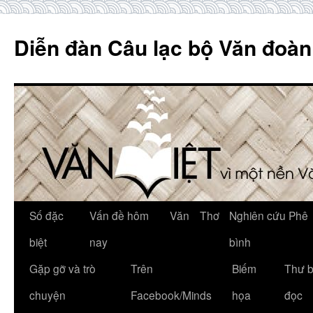
Skip
to
Diễn đàn Câu lạc bộ Văn đoàn
content
Số đặc
Vấn đề hôm
Văn
Thơ
Nghiên cứu Phê
biệt
nay
bình
Gặp gỡ và trò
Trên
Biếm
Thư 
chuyện
Facebook/Minds
họa
đọc