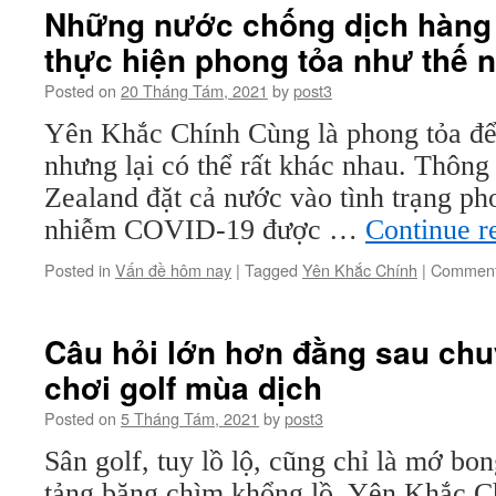
Những nước chống dịch hàng 
thực hiện phong tỏa như thế 
Posted on
20 Tháng Tám, 2021
by
post3
Yên Khắc Chính Cùng là phong tỏa để 
nhưng lại có thể rất khác nhau. Thôn
Zealand đặt cả nước vào tình trạng pho
nhiễm COVID-19 được …
Continue r
Posted in
Vấn đề hôm nay
|
Tagged
Yên Khắc Chính
|
Comment
Câu hỏi lớn hơn đằng sau ch
chơi golf mùa dịch
Posted on
5 Tháng Tám, 2021
by
post3
Sân golf, tuy lồ lộ, cũng chỉ là mớ bo
tảng băng chìm khổng lồ. Yên Khắc C