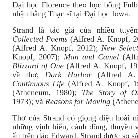
Đại học Florence theo học bổng Fulb
nhận bằng Thạc sĩ tại Đại học Iowa.
Strand là tác giả của nhiều tuyể
Collected Poems
(Alfred A. Knopf, 
(Alfred A. Knopf, 2012);
New Selec
Knopf, 2007);
Man and Camel
(Alfr
Blizzard of One
(Alfred A. Knopf, 199
về thơ;
Dark Harbor
(Alfred A.
Continuous Life
(Alfred A. Knopf, 
(Atheneum, 1980);
The Story of O
1973); và
Reasons for Moving
(Athene
Thơ của Strand có giọng điệu hoài n
những vịnh biển, cánh đồng, thuyền v
ấu trên đảo Edward. Strand được so s