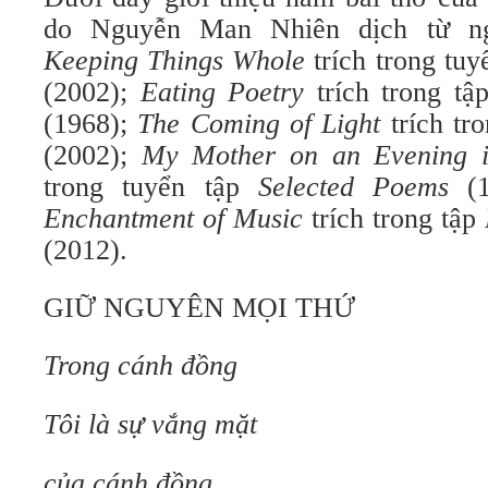
do Nguyễn Man Nhiên dịch từ n
Keeping Things Whole
trích trong tuy
(2002);
Eating Poetry
trích trong tậ
(1968);
The Coming of Light
trích tr
(2002);
My Mother on an Evening 
trong tuyển tập
Selected Poems
(1
Enchantment of Music
trích trong tập
(2012).
GIỮ NGUYÊN MỌI THỨ
Trong cánh đồng
Tôi là sự vắng mặt
của cánh đồng.