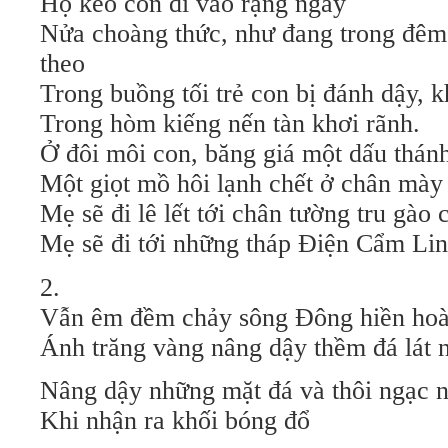
Họ kéo con đi vào rạng ngày
Nửa choàng thức, như đang trong đêm 
theo
Trong buồng tối trẻ con bị đánh dậy, 
Trong hòm kiếng nến tàn khơi rãnh.
Ở đôi môi con, băng giá một dấu thán
Một giọt mồ hôi lạnh chết ở chân mày
Mẹ sẽ đi lê lết tới chân tường tru gào 
Mẹ sẽ đi tới những tháp Điện Cẩm Lin
2.
Vẫn êm đềm chảy sông Đông hiền ho
Ánh trăng vàng nâng dậy thềm đá lát 
Nâng dậy những mặt đá và thôi ngạc 
Khi nhận ra khối bóng đổ