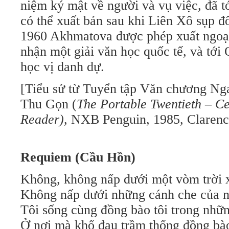
niệm ký mật về người và vụ việc, đã tới
có thể xuất bản sau khi Liên Xô sụp đ
1960 Akhmatova được phép xuất ngoại 
nhận một giải văn học quốc tế, và tới
học vị danh dự.
[Tiểu sử từ Tuyển tập Văn chương Ng
Thu Gọn (
The Portable Twentieth – C
Reader)
, NXB Penguin, 1985, Clarenc
Requiem (Cầu Hồn)
Không, không nấp dưới một vòm trời x
Không nấp dưới những cánh che của n
Tôi sống cùng đồng bào tôi trong nhữ
Ở nơi mà khổ đau trầm thống đồng bào