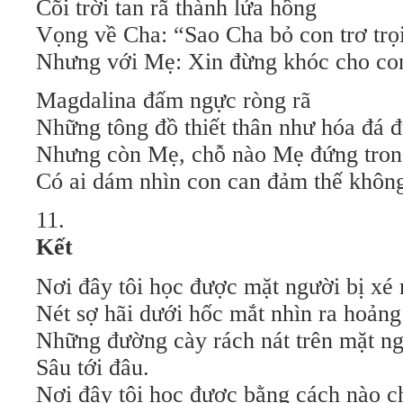
Cõi trời tan rã thành lửa hồng
Vọng về Cha: “Sao Cha bỏ con trơ tr
Nhưng với Mẹ: Xin đừng khóc cho c
Magdalina đấm ngực ròng rã
Những tông đồ thiết thân như hóa đá 
Nhưng còn Mẹ, chỗ nào Mẹ đứng trong
Có ai dám nhìn con can đảm thế khôn
11.
Kết
Nơi đây tôi học được mặt người bị xé 
Nét sợ hãi dưới hốc mắt nhìn ra hoảng
Những đường cày rách nát trên mặt n
Sâu tới đâu.
Nơi đây tôi học được bằng cách nào c