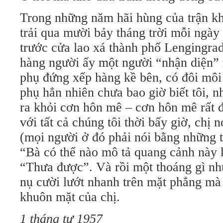
Trong những năm hãi hùng của trận kh
trải qua mười bảy tháng trời mỗi ngà
trước cửa lao xá thành phố Lengingrad
hàng người ấy một người “nhận diện” r
phụ đứng xếp hàng kề bên, có đôi môi 
phụ hẳn nhiên chưa bao giờ biết tôi, 
ra khỏi cơn hôn mê – cơn hôn mê rất 
với tất cả chúng tôi thời bấy giờ, chị n
(mọi người ở đó phải nói bằng những ti
“Bà có thể nào mô tả quang cảnh này k
“Thưa được”. Và rồi một thoáng gì nh
nụ cười lướt nhanh trên mặt phẳng mà 
khuôn mặt của chị.
1 tháng tư 1957