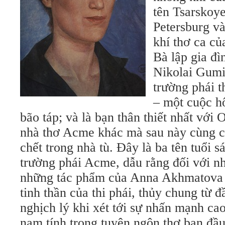
tên Tsarskoy
Petersburg v
khí thơ ca củ
Bà lập gia đì
Nikolai Gumi
trường phái 
– một cuộc h
bão táp; và là bạn thân thiết nhất với
nhà thơ Acme khác mà sau này cùng ch
chết trong nhà tù. Đây là ba tên tuổi s
trường phái Acme, dẫu rằng đối với nh
những tác phẩm của Anna Akhmatova 
tinh thần của thi phái, thủy chung từ đ
nghịch lý khi xét tới sự nhấn mạnh ca
nam tính trong tuyên ngôn thơ ban đầ