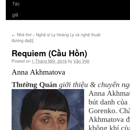
Tác
giả
←
Nhà thơ – Nghệ sĩ Ly Hoàng Ly và nghệ thuật
đương đại[i]
Requiem (Cầu Hồn)
Posted on
1 Tháng Một, 2016
by
Văn Việt
Anna Akhmatova
Thường Quán
giới thiệu & chuyển ng
Anna Akhmat
bút danh của
Gorenko. Chà
Akhmatova đư
không khí củ