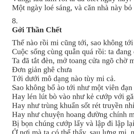
Một ngày loé sáng, và căn nhà này bỏ 
8.
Gởi Thần Chết
Thế nào rồi mi cũng tới, sao không tới
Cuộc sống cùng quẫn quá rồi: ta đang 
Ta đã tắt đèn, mở toang cửa ngõ chờ m
Đơn giản ghê chưa
Tới dưới mô dạng nào tùy mi cả.
Sao không bổ ào tới như một viên đạn
Hay lén lút bò vào như kẻ cướp với gă
Hay như trùng khuẩn sốt rét truyền nh
Hay như chuyện hoang đường chính mi
Bị bọn chúng cướp lấy và lập đi lập lạ
Ở nơi mà ta có thể thấy, sau lưng mi,