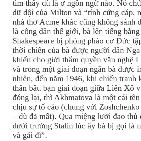
tìm thấy dù là ở ngôn ngữ nào. Nó chứ
dữ dội của Milton và “tính cứng cáp,
nhà thơ Acme khác cũng không sánh 
là công dân thế giới, bà lên tiếng bằn
Shakespeare bị phóng pháo cơ Đức tập
thời chiến của bà được người dân Nga
khiến cho giới thẩm quyền văn nghệ L
và trong một giai đoạn ngắn bà được in
nhiên, đến năm 1946, khi chiến tranh 
thân bầu bạn giai đoạn giữa Liên Xô 
đóng lại, thì Akhmatova là một cái tên
chịu sự tố cáo (chung với Zoshchenk
– dù đã mất). Qua miệng lưỡi đao thủ
dưới trướng Stalin lúc ấy bà bị gọi là 
và gái đĩ”.