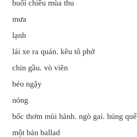
buổi chiều mùa thu
mưa
lạnh
lái xe ra quán. kêu tô phở
chin gầu. vò viên
béo ngậy
nóng
bốc thơm mùi hành. ngò gai. húng quế
một bản ballad