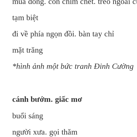
mùa đông. con chim chết. treo ngoài c
tạm biệt
đi về phía ngọn đồi. bàn tay chỉ
mặt trăng
*hình ảnh một bức tranh Đinh Cường
cánh bướm. giấc mơ
buổi sáng
người xưa. gọi thăm