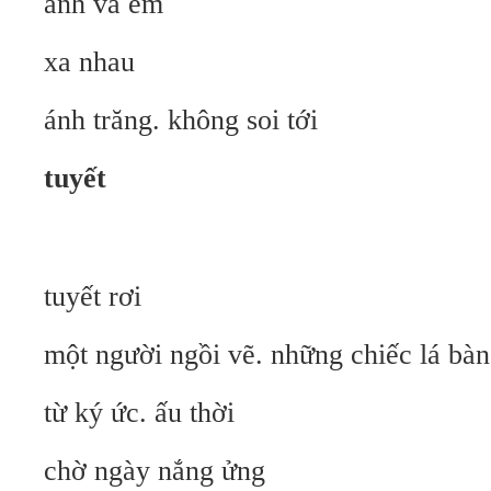
anh và em
xa nhau
ánh trăng. không soi tới
tuyết
tuyết rơi
một người ngồi vẽ. những chiếc lá bà
từ ký ức. ấu thời
chờ ngày nắng ửng