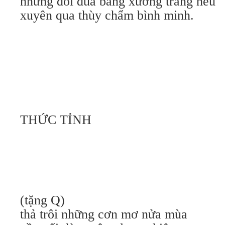
những đôi đũa bằng xương trắng hếu
xuyên qua thùy chẩm bình minh.
THỨC TỈNH
(tặng Q)
thả trôi những cơn mơ nửa mùa