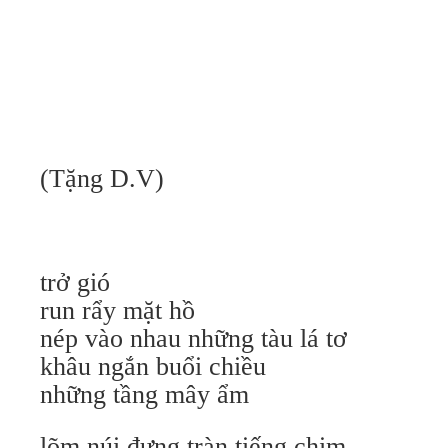
(Tặng D.V)
trở gió
run rẩy mặt hồ
nép vào nhau những tàu lá tơ
khâu ngắn buổi chiều
những tầng mây ẩm
lõm núi đựng tràn tiếng chim