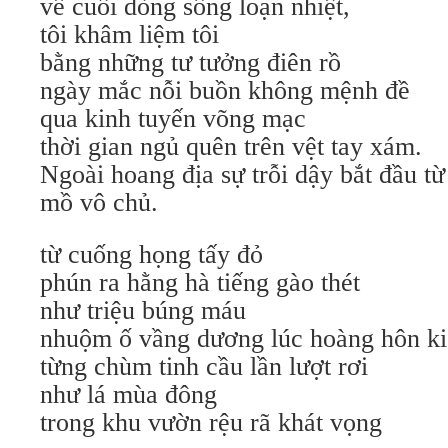
về cuối dòng sông loạn nhiệt,
tôi khâm liệm tôi
bằng những tư tưởng điên rồ
ngày mắc nỗi buồn không mệnh đề
qua kinh tuyến võng mạc
thời gian ngủ quên trên vệt tay xám.
Ngoài hoang địa sự trỗi dậy bắt đầu t
mồ vô chủ.
từ cuống họng tấy đỏ
phún ra hằng hà tiếng gào thét
như triệu búng máu
nhuộm ố vầng dương lúc hoàng hôn ki
từng chùm tinh cầu lần lượt rơi
như lá mùa đông
trong khu vườn rệu rã khát vọng