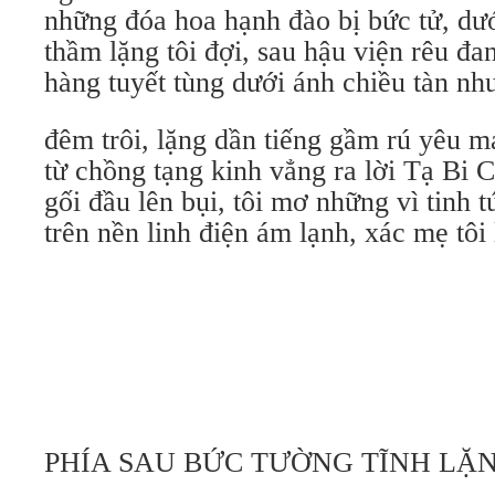
những đóa hoa hạnh đào bị bức tử, dư
thầm lặng tôi đợi, sau hậu viện rêu đa
hàng tuyết tùng dưới ánh chiều tàn nh
đêm trôi, lặng dần tiếng gầm rú yêu m
từ chồng tạng kinh vẳng ra lời Tạ Bi 
gối đầu lên bụi, tôi mơ những vì tinh t
trên nền linh điện ám lạnh, xác mẹ tôi
PHÍA SAU BỨC TƯỜNG TĨNH LẶ