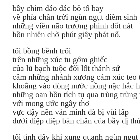
bầy chim dáo dác bỏ tổ bay
về phía chân trời ngùn ngụt diêm sinh
những viền não trương phình dốt nát
hồn nhiên chờ phút giây phát nổ.
tôi bồng bềnh trôi
trên những xúc tu gớm ghiếc
của lũ bạch tuộc đổi lốt thánh sứ
cầm những nhánh xương cảm xúc teo 
khoắng vào dòng nước nồng nặc hắc h
những oan hồn tích tụ qua trùng trùng 
với mong ước ngây thơ
vực dậy nền văn minh đã bị vùi lấp
dưới điệp điệp bàn chân của bầy dị th
tôi tỉnh dậy khi xung quanh ngùn ngụ