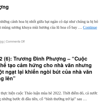
ượng
hững cánh hoa bị nhốt giữa bạt ngàn cỏ dại như chúng ta bị bỏ
mịt mùng sương khuya mùi hương của lũ hoa cố bay …
Continue
on
ợng
|
Comments Off
Thơ
Trương
Đình
2 (6): Trương Đình Phượng – “Cuộc
Phượng
 thể tạo cảm hứng cho nhà văn nhưng
t ngạt lại khiến ngòi bút của nhà văn
g lên”
u thực hiện cuộc Thảo luận mùa hè 2022. Thời điểm đó, cả nước
g những bước đi đầu tiên, cố “bình thường trở lại” sau …