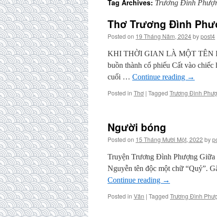
Tag Archives:
Trương Đình Phượ
Thơ Trương Đình Ph
Posted on
19 Tháng Năm, 2024
by
post4
KHI THỜI GIAN LÀ MỘT TÊN H
buồn thành cổ phiếu Cất vào chiế
cuối …
Continue reading
→
Posted in
Thơ
|
Tagged
Trương Đình Phư
Người bóng
Posted on
15 Tháng Mười Một, 2022
by
p
Truyện Trương Đình Phượng Giữa th
Nguyễn tên độc một chữ “Quỷ”. Gã
Continue reading
→
Posted in
Văn
|
Tagged
Trương Đình Phư