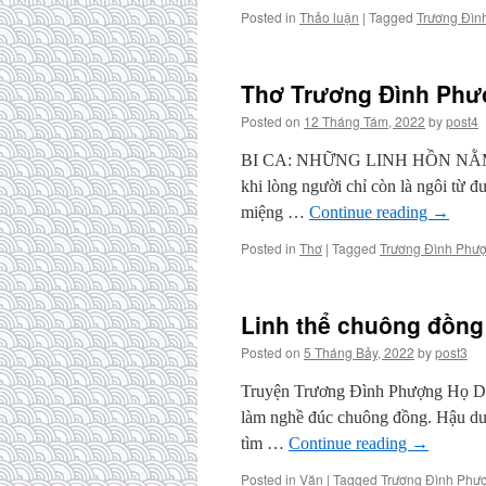
Posted in
Thảo luận
|
Tagged
Trương Đìn
Thơ Trương Đình Ph
Posted on
12 Tháng Tám, 2022
by
post4
BI CA: NHỮNG LINH HỒN NẰM IM
khi lòng người chỉ còn là ngôi từ
miệng …
Continue reading
→
Posted in
Thơ
|
Tagged
Trương Đình Phư
Linh thể chuông đồng
Posted on
5 Tháng Bảy, 2022
by
post3
Truyện Trương Đình Phượng Họ D
làm nghề đúc chuông đồng. Hậu du
tìm …
Continue reading
→
Posted in
Văn
|
Tagged
Trương Đình Phư