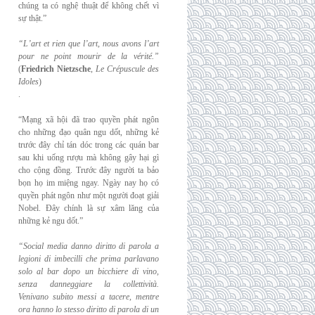
chúng ta có nghệ thuật để không chết vì
sự thật.”
“L’art et rien que l’art, nous avons l’art
pour ne point mourir de la vérité.”
(
Friedrich
Nietzsche
,
Le Crépuscule des
Idoles
)
.
“Mạng xã hội đã trao quyền phát ngôn
cho những đạo quân ngu dốt, những kẻ
trước đây chỉ tán dóc trong các quán bar
sau khi uống rượu mà không gây hại gì
cho cộng đồng. Trước đây người ta bảo
bọn họ im miệng ngay. Ngày nay họ có
quyền phát ngôn như một người đoạt giải
Nobel. Đây chính là sự xâm lăng của
những kẻ ngu dốt.”
“Social media danno diritto di parola a
legioni di imbecilli che prima parlavano
solo al
bar dopo un bicchiere di vino,
senza danneggiare la collettività.
Venivano subito messi a
tacere, mentre
ora hanno lo stesso diritto di parola di un