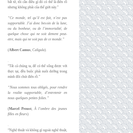
bất tử, tôi cần điều gì đó có thể là điên rồ
nhưng không phải của thế giới này.”
“Ce monde, tel qu’il est fait, n’est pas
supportable. J’ai donc besoin de la lune,
ou du
bonheur, ou de l’immortalité, de
quelque chose qui ne soit dement peut-
etre, mais qui
ne soit pas de ce monde.”
(
Albert Camus
,
Caligula
).
.
“Tất cả chúng ta, để có thể sống được với
thực tại, đều buộc phải nuôi dưỡng trong
mình đôi chút điên rồ.”
“Nous sommes tous obligés, pour rendre
la realite supportable, d’entretenir en
nous
quelques petites folies.”
(
Marcel Proust
,
À l’ombre des jeunes
filles en fleurs
)
.
“Nghệ thuật và không gì ngoài nghệ thuật,