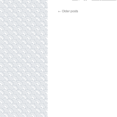
←
Older posts