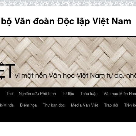
 bộ Văn đoàn Độc lập Việt Nam
Thơ
Nghiên cứu Phê bình
Tư liệu
Thảo luận
Văn học Miền Nam
k/Minds
Biếm họa
Thư bạn đọc
Media Văn Việt
Trao đổi
Trên k