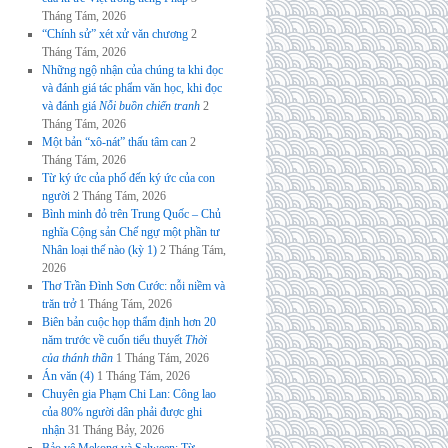
Tháng Tám, 2026
“Chính sử” xét xử văn chương
2
Tháng Tám, 2026
Những ngộ nhận của chúng ta khi đọc
và đánh giá tác phẩm văn học, khi đọc
và đánh giá
Nỗi buồn chiến tranh
2
Tháng Tám, 2026
Một bản “xô-nát” thấu tâm can
2
Tháng Tám, 2026
Từ ký ức của phố đến ký ức của con
người
2 Tháng Tám, 2026
Bình minh đỏ trên Trung Quốc – Chủ
nghĩa Cộng sản Chế ngự một phần tư
Nhân loại thế nào (kỳ 1)
2 Tháng Tám,
2026
Thơ Trần Đình Sơn Cước: nỗi niềm và
trăn trở
1 Tháng Tám, 2026
Biên bản cuộc họp thẩm định hơn 20
năm trước về cuốn tiểu thuyết
Thời
của thánh thần
1 Tháng Tám, 2026
Án văn (4)
1 Tháng Tám, 2026
Chuyên gia Phạm Chi Lan: Công lao
của 80% người dân phải được ghi
nhận
31 Tháng Bảy, 2026