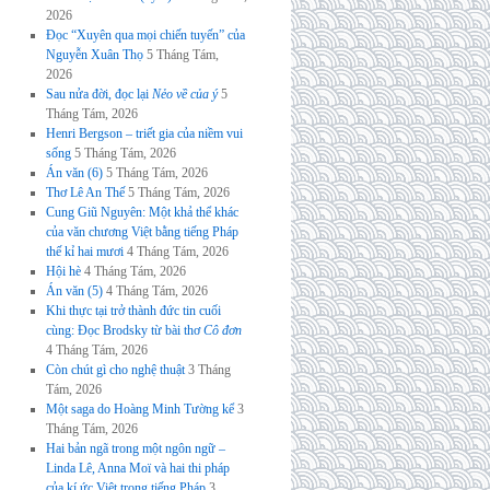
2026
Đọc “Xuyên qua mọi chiến tuyến” của
Nguyễn Xuân Thọ
5 Tháng Tám,
2026
Sau nửa đời, đọc lại
Nẻo về của ý
5
Tháng Tám, 2026
Henri Bergson – triết gia của niềm vui
sống
5 Tháng Tám, 2026
Án văn (6)
5 Tháng Tám, 2026
Thơ Lê An Thế
5 Tháng Tám, 2026
Cung Giũ Nguyên: Một khả thể khác
của văn chương Việt bằng tiếng Pháp
thế kỉ hai mươi
4 Tháng Tám, 2026
Hội hè
4 Tháng Tám, 2026
Án văn (5)
4 Tháng Tám, 2026
Khi thực tại trở thành đức tin cuối
cùng: Đọc Brodsky từ bài thơ
Cô đơn
4 Tháng Tám, 2026
Còn chút gì cho nghệ thuật
3 Tháng
Tám, 2026
Một saga do Hoàng Minh Tường kể
3
Tháng Tám, 2026
Hai bản ngã trong một ngôn ngữ –
Linda Lê, Anna Moï và hai thi pháp
của kí ức Việt trong tiếng Pháp
3