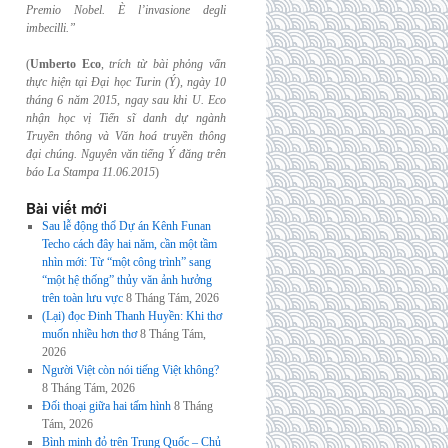
Premio Nobel. È l’invasione
degli
imbecilli.”
(
Umberto Eco
,
trích từ bài phỏng vấn
thực hiện tại Đại học Turin (Ý), ngày 10
tháng 6
năm 2015, ngay sau khi U. Eco
nhận học vị Tiến sĩ danh dự ngành
Truyền thông và
Văn hoá truyền thông
đại chúng. Nguyên văn tiếng Ý đăng trên
báo La Stampa
11.06.2015
)
Bài viết mới
Sau lễ động thổ Dự án Kênh Funan
Techo cách đây hai năm, cần một tầm
nhìn mới: Từ “một công trình” sang
“một hệ thống” thủy văn ảnh hưởng
trên toàn lưu vực
8 Tháng Tám, 2026
(Lại) đọc Đinh Thanh Huyền: Khi thơ
muốn nhiều hơn thơ
8 Tháng Tám,
2026
Người Việt còn nói tiếng Việt không?
8 Tháng Tám, 2026
Đối thoại giữa hai tấm hình
8 Tháng
Tám, 2026
Bình minh đỏ trên Trung Quốc – Chủ