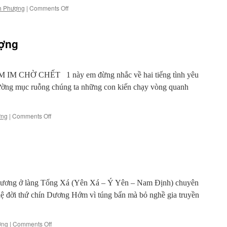
on
h Phượng
|
Comments Off
Thảo
luận
mùa
ượng
hè
2022
(6):
Trương
 CHỜ CHẾT 1 này em đừng nhắc về hai tiếng tình yêu
Đình
 đường mục ruỗng chúng ta những con kiến chạy vòng quanh
Phượng
–
“Cuộc
on
ợng
|
Comments Off
sống
Thơ
đầy
Trương
xác
Đình
trộn
Phượng
có
thể
tạo
cảm
ương ở làng Tống Xá (Yên Xá – Ý Yên – Nam Định) chuyên
hứng
ệ đời thứ chín Dương Hớm vì túng bấn mà bỏ nghề gia truyền
cho
nhà
văn
on
ợng
|
Comments Off
nhưng