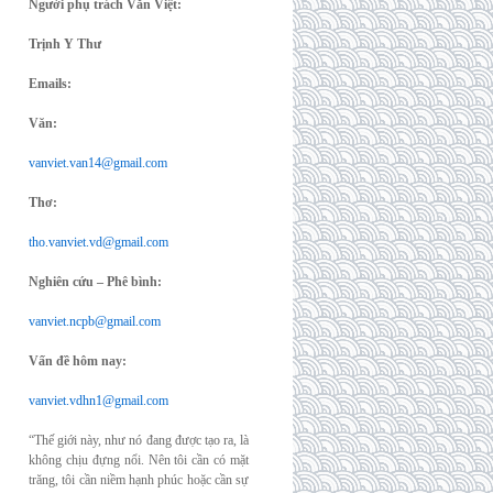
Người phụ trách Văn Việt:
Trịnh Y Thư
Emails:
Văn:
vanviet.van14@gmail.com
Thơ:
tho.vanviet.vd@gmail.com
Nghiên cứu – Phê bình:
vanviet.ncpb@gmail.com
Vấn đề hôm nay:
vanviet.vdhn1@gmail.com
“Thế giới này, như nó đang được tạo ra, là
không chịu đựng nổi. Nên tôi cần có mặt
trăng, tôi cần niềm hạnh phúc hoặc cần sự