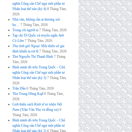
nghĩa Cộng sản Chế ngự một phần tư
Nhân loại thế nào (kỳ 4)
8 Tháng Tám,
2026
Nhà văn, không cần ai thương xót
họ…
7 Tháng Tám, 2026
Trong cõi người ta
7 Tháng Tám, 2026
Tạp chí Tổ Quốc và truyện ngắn
Anh
Cò Lấm
7 Tháng Tám, 2026
Thư tình gửi Ngoại
: Một thiên sử gia
đình khiến ta rơi lệ
7 Tháng Tám, 2026
Thơ Nguyễn Thị Thanh Bình
7 Tháng
Tám, 2026
Bình minh đỏ trên Trung Quốc – Chủ
nghĩa Cộng sản Chế ngự một phần tư
Nhân loại thế nào (kỳ 3)
7 Tháng Tám,
2026
Trần Dần
6 Tháng Tám, 2026
Thơ Trung Dũng Kqđ
6 Tháng Tám,
2026
Giới thiệu sách
Kinh tế tư nhân Việt
Nam
(Trần Văn Thọ và đồng sự)
6
Tháng Tám, 2026
Bình minh đỏ trên Trung Quốc – Chủ
nghĩa Cộng sản Chế ngự một phần tư
Nhân loại thế nào (kỳ 2)
6 Tháng Tám,