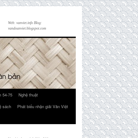
Web: vanviet.info Blog:
vandoanviet.blogspot.com
 54-75
Nghệ thuật
ệ sách
Phát biểu nhận giải Văn Việt