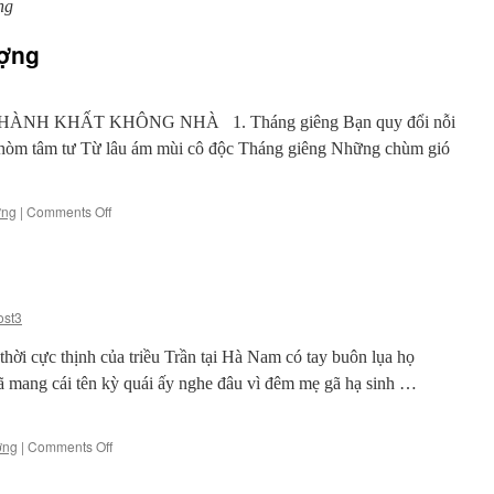
ng
ượng
ÀNH KHẤT KHÔNG NHÀ 1. Tháng giêng Bạn quy đổi nỗi
c hòm tâm tư Từ lâu ám mùi cô độc Tháng giêng Những chùm gió
on
ợng
|
Comments Off
Thơ
Trương
Đình
Phượng
ost3
ời cực thịnh của triều Trần tại Hà Nam có tay buôn lụa họ
 mang cái tên kỳ quái ấy nghe đâu vì đêm mẹ gã hạ sinh …
on
ợng
|
Comments Off
Người
bóng