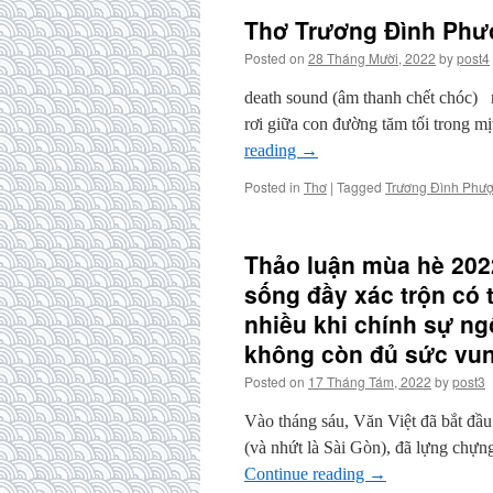
Thơ Trương Đình Ph
Posted on
28 Tháng Mười, 2022
by
post4
death sound (âm thanh chết chóc) n
rơi giữa con đường tăm tối trong 
reading
→
Posted in
Thơ
|
Tagged
Trương Đình Phư
Thảo luận mùa hè 202
sống đầy xác trộn có
nhiều khi chính sự ngộ
không còn đủ sức vun
Posted on
17 Tháng Tám, 2022
by
post3
Vào tháng sáu, Văn Việt đã bắt đầ
(và nhứt là Sài Gòn), đã lựng chựn
Continue reading
→