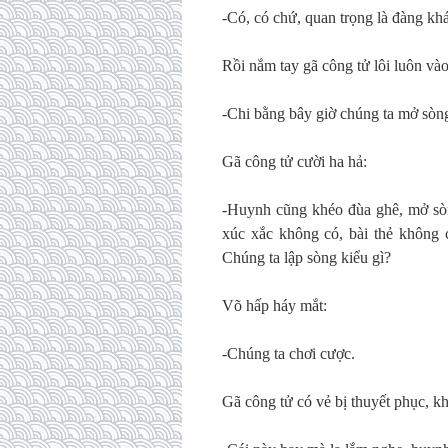
-Có, có chứ, quan trọng là đàng kh
Rồi nắm tay gã công tử lôi luôn vào
-Chi bằng bây giờ chúng ta mở sòng
Gã công tử cười ha hả:
-Huynh cũng khéo đùa ghê, mở sòn
xúc xắc không có, bài thẻ không
Chúng ta lập sòng kiểu gì?
Võ hấp háy mắt:
-Chúng ta chơi cược.
Gã công tử có vẻ bị thuyết phục, k