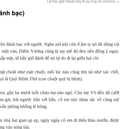
Lễ trao giải Oscar bày tỏ sự ủng hộ Ucraina
→
ánh bạc)
n đánh bạc với người. Nghe nói khi còn ở âm ty nó đã dùng cái
 một ván, Diêm Vương cũng là tay mê đỏ đen nên đồng ý ngay.
 mặt, từ bấy giờ đành để nó tự do đi lại giữa hai cõi.
t choắt như mặt chuột, môi lúc nào cũng tím tái như xác chết,
gọi là Quỷ Bệnh Thử (con chuột quỷ bị bệnh).
n, gần ba mươi tuổi chưa ma nào ngó. Cha mẹ Võ đều đã cưỡi
m gái, trái ngược hẳn với hắn, cô em này nhan sắc vô cùng mỹ
 vẫn phòng không lẻ bóng.
n nhà hai gian ọp ẹp, ngày ngày cô em đi thêu thùa mướn, được
ng vào sòng bài.