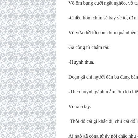
Võ ôm bụng cười ngặt nghẽo, vỗ ta
-Chiều hôm chim sẽ bay về tổ, dĩ nh
Võ vừa dứt lời con chim quả nhiên 
Gã công tử chậm rãi:
-Huynh thua.
Đoạn gã chỉ người đàn bà đang bá
-Theo huynh gánh mắm tôm kia hiện
Võ xua tay:
-Thôi đố cái gì khác đi, chứ cái đó
Ai ngờ gã công tử ấy nói chắc như 