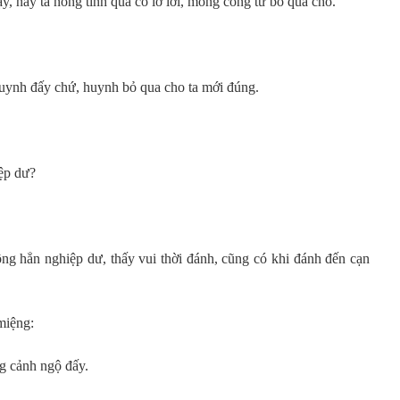
ậy, nãy ta nóng tính quá có lỡ lời, mong công tử bỏ quá cho.
huynh đấy chứ, huynh bỏ qua cho ta mới đúng.
ệp dư?
g hẳn nghiệp dư, thấy vui thời đánh, cũng có khi đánh đến cạn
miệng:
g cảnh ngộ đấy.