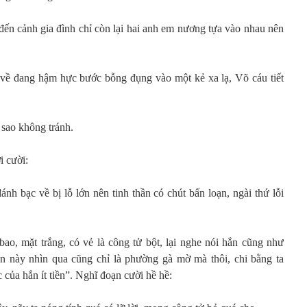
ến cảnh gia đình chỉ còn lại hai anh em nương tựa vào nhau nên
về đang hậm hực bước bỗng đụng vào một kẻ xa lạ, Võ cáu tiết
 sao không tránh.
i cười:
 đánh bạc về bị lỗ lớn nên tinh thần có chút bấn loạn, ngài thứ lỗi
ao, mặt trắng, có vẻ là công tử bột, lại nghe nói hắn cũng như
n này nhìn qua cũng chỉ là phường gà mờ mà thôi, chi bằng ta
của hắn ít tiền”. Nghĩ đoạn cười hề hề: