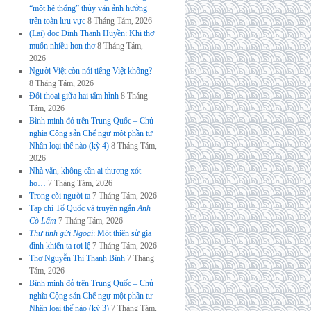
“một hệ thống” thủy văn ảnh hưởng
trên toàn lưu vực
8 Tháng Tám, 2026
(Lại) đọc Đinh Thanh Huyền: Khi thơ
muốn nhiều hơn thơ
8 Tháng Tám,
2026
Người Việt còn nói tiếng Việt không?
8 Tháng Tám, 2026
Đối thoại giữa hai tấm hình
8 Tháng
Tám, 2026
Bình minh đỏ trên Trung Quốc – Chủ
nghĩa Cộng sản Chế ngự một phần tư
Nhân loại thế nào (kỳ 4)
8 Tháng Tám,
2026
Nhà văn, không cần ai thương xót
họ…
7 Tháng Tám, 2026
Trong cõi người ta
7 Tháng Tám, 2026
Tạp chí Tổ Quốc và truyện ngắn
Anh
Cò Lấm
7 Tháng Tám, 2026
Thư tình gửi Ngoại
: Một thiên sử gia
đình khiến ta rơi lệ
7 Tháng Tám, 2026
Thơ Nguyễn Thị Thanh Bình
7 Tháng
Tám, 2026
Bình minh đỏ trên Trung Quốc – Chủ
nghĩa Cộng sản Chế ngự một phần tư
Nhân loại thế nào (kỳ 3)
7 Tháng Tám,