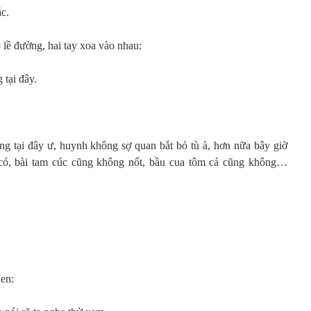
ác.
 lề đường, hai tay xoa vào nhau:
 tại đây.
g tại đây ư, huynh không sợ quan bắt bỏ tù à, hơn nữa bây giờ
 có, bài tam cúc cũng không nốt, bầu cua tôm cá cũng không…
hen: