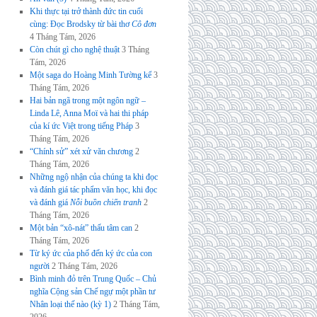
Khi thực tại trở thành đức tin cuối
cùng: Đọc Brodsky từ bài thơ
Cô đơn
4 Tháng Tám, 2026
Còn chút gì cho nghệ thuật
3 Tháng
Tám, 2026
Một saga do Hoàng Minh Tường kể
3
Tháng Tám, 2026
Hai bản ngã trong một ngôn ngữ –
Linda Lê, Anna Moï và hai thi pháp
của kí ức Việt trong tiếng Pháp
3
Tháng Tám, 2026
“Chính sử” xét xử văn chương
2
Tháng Tám, 2026
Những ngộ nhận của chúng ta khi đọc
và đánh giá tác phẩm văn học, khi đọc
và đánh giá
Nỗi buồn chiến tranh
2
Tháng Tám, 2026
Một bản “xô-nát” thấu tâm can
2
Tháng Tám, 2026
Từ ký ức của phố đến ký ức của con
người
2 Tháng Tám, 2026
Bình minh đỏ trên Trung Quốc – Chủ
nghĩa Cộng sản Chế ngự một phần tư
Nhân loại thế nào (kỳ 1)
2 Tháng Tám,