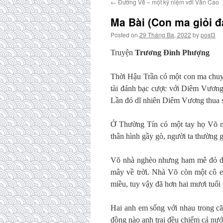
←
Đường Về – một kỷ niệm với Văn Cao
Ma Bài (Con ma giỏi đ
Posted on
29 Tháng Ba, 2022
by
post3
Truyện
Trương Đình Phượng
Thời Hậu Trần có một con ma chuyê
tài đánh bạc cược với Diêm Vương
Lần đó dĩ nhiên Diêm Vương thua sấp
Ở Thường Tín có một tay họ Võ mặ
thân hình gầy gò, người ta thường 
Võ nhà nghèo nhưng ham mê đỏ đe
mây về trời. Nhà Võ còn một cô e
miều, tuy vậy đã hơn hai mươi tuổi
Hai anh em sống với nhau trong că
đồng nào anh trai đều chiếm cả nướ