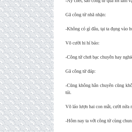
-Ấy chết, sao công tử quá lời làm v
Gã công tử nhã nhặn:
-Không có gì đâu, tại ta đụng vào 
Võ cười hi hí bảo:
-Công tử chơi bạc chuyên hay nghi
Gã công tử đáp:
-Cũng không hẳn chuyên cũng khôn
túi.
Võ láo lượn hai con mắt, cười nửa 
-Hôm nay ta với công tử cùng chun