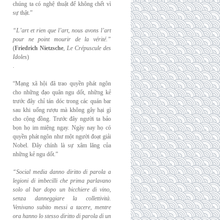
chúng ta có nghệ thuật để không chết vì
sự thật.”
“L’art et rien que l’art, nous avons l’art
pour ne point mourir de la vérité.”
(
Friedrich
Nietzsche
,
Le Crépuscule des
Idoles
)
.
“Mạng xã hội đã trao quyền phát ngôn
cho những đạo quân ngu dốt, những kẻ
trước đây chỉ tán dóc trong các quán bar
sau khi uống rượu mà không gây hại gì
cho cộng đồng. Trước đây người ta bảo
bọn họ im miệng ngay. Ngày nay họ có
quyền phát ngôn như một người đoạt giải
Nobel. Đây chính là sự xâm lăng của
những kẻ ngu dốt.”
“Social media danno diritto di parola a
legioni di imbecilli che prima parlavano
solo al
bar dopo un bicchiere di vino,
senza danneggiare la collettività.
Venivano subito messi a
tacere, mentre
ora hanno lo stesso diritto di parola di un