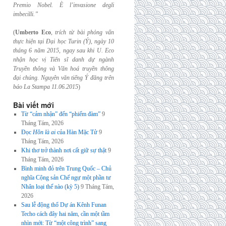
Premio Nobel. È l’invasione
degli
imbecilli.”
(
Umberto Eco
,
trích từ bài phỏng vấn
thực hiện tại Đại học Turin (Ý), ngày 10
tháng 6
năm 2015, ngay sau khi U. Eco
nhận học vị Tiến sĩ danh dự ngành
Truyền thông và
Văn hoá truyền thông
đại chúng. Nguyên văn tiếng Ý đăng trên
báo La Stampa
11.06.2015
)
Bài viết mới
Từ “cảm nhận” đến “phiếm đàm”
9
Tháng Tám, 2026
Đọc
Hồn là ai
của Hàn Mặc Tử
9
Tháng Tám, 2026
Khi thơ trở thành nơi cất giữ sự thật
9
Tháng Tám, 2026
Bình minh đỏ trên Trung Quốc – Chủ
nghĩa Cộng sản Chế ngự một phần tư
Nhân loại thế nào (kỳ 5)
9 Tháng Tám,
2026
Sau lễ động thổ Dự án Kênh Funan
Techo cách đây hai năm, cần một tầm
nhìn mới: Từ “một công trình” sang