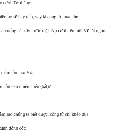
y cười đắc thắng:
iên nó sẽ bay tiếp, vậy là công tử thua nhé.
sà xuống cái cây trước mặt. Nụ cười trên môi Võ tắt ngỏm.
n mắm tôm hỏi Võ:
 còn bao nhiêu chén (bát)?
 làm sao chúng ta biết được, công tử chỉ khéo đùa.
đinh đóng cột: