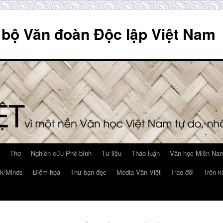
 bộ Văn đoàn Độc lập Việt Nam
Thơ
Nghiên cứu Phê bình
Tư liệu
Thảo luận
Văn học Miền Nam
k/Minds
Biếm họa
Thư bạn đọc
Media Văn Việt
Trao đổi
Trên k