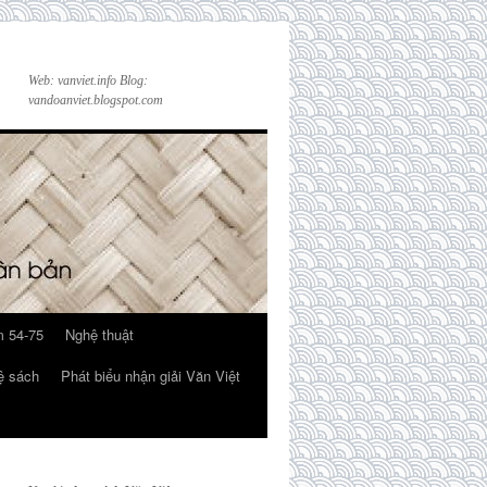
Web: vanviet.info Blog:
vandoanviet.blogspot.com
 54-75
Nghệ thuật
ệ sách
Phát biểu nhận giải Văn Việt