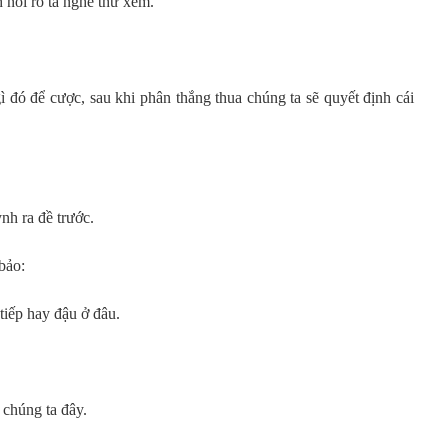
 nói rõ ta nghe thử xem.
gì đó để cược, sau khi phân thắng thua chúng ta sẽ quyết định cái
nh ra đề trước.
bảo:
tiếp hay đậu ở đâu.
 chúng ta đây.