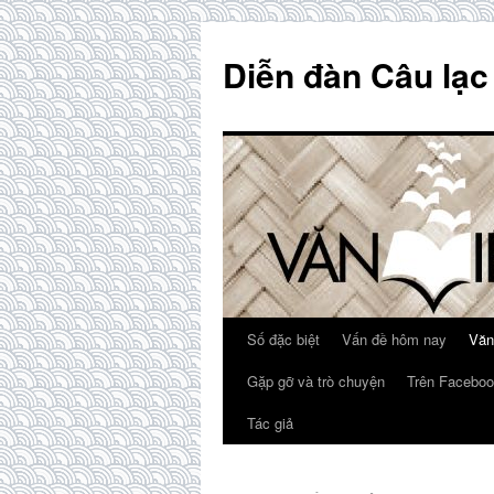
Skip
to
Diễn đàn Câu lạc
content
Số đặc biệt
Vấn đề hôm nay
Văn
Gặp gỡ và trò chuyện
Trên Faceboo
Tác giả