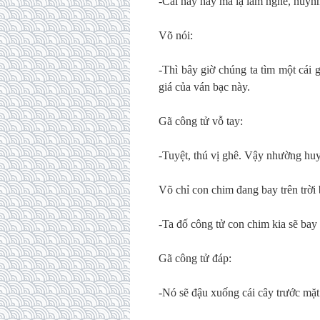
-Cái này hay mà lạ lắm nghe, huynh
Võ nói:
-Thì bây giờ chúng ta tìm một cái 
giá của ván bạc này.
Gã công tử vỗ tay:
-Tuyệt, thú vị ghê. Vậy nhường huy
Võ chỉ con chim đang bay trên trời 
-Ta đố công tử con chim kia sẽ bay 
Gã công tử đáp:
-Nó sẽ đậu xuống cái cây trước mặt