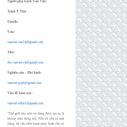
Người phụ trách Văn Việt:
Trịnh Y Thư
Emails:
Văn:
vanviet.van14@gmail.com
Thơ:
tho.vanviet.vd@gmail.com
Nghiên cứu – Phê bình:
vanviet.ncpb@gmail.com
Vấn đề hôm nay:
vanviet.vdhn1@gmail.com
“Thế giới này, như nó đang được tạo ra, là
không chịu đựng nổi. Nên tôi cần có mặt
trăng, tôi cần niềm hạnh phúc hoặc cần sự