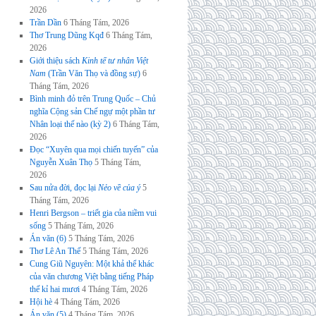
2026
Trần Dần
6 Tháng Tám, 2026
Thơ Trung Dũng Kqđ
6 Tháng Tám,
2026
Giới thiệu sách
Kinh tế tư nhân Việt
Nam
(Trần Văn Thọ và đồng sự)
6
Tháng Tám, 2026
Bình minh đỏ trên Trung Quốc – Chủ
nghĩa Cộng sản Chế ngự một phần tư
Nhân loại thế nào (kỳ 2)
6 Tháng Tám,
2026
Đọc “Xuyên qua mọi chiến tuyến” của
Nguyễn Xuân Thọ
5 Tháng Tám,
2026
Sau nửa đời, đọc lại
Nẻo về của ý
5
Tháng Tám, 2026
Henri Bergson – triết gia của niềm vui
sống
5 Tháng Tám, 2026
Án văn (6)
5 Tháng Tám, 2026
Thơ Lê An Thế
5 Tháng Tám, 2026
Cung Giũ Nguyên: Một khả thể khác
của văn chương Việt bằng tiếng Pháp
thế kỉ hai mươi
4 Tháng Tám, 2026
Hội hè
4 Tháng Tám, 2026
Án văn (5)
4 Tháng Tám, 2026