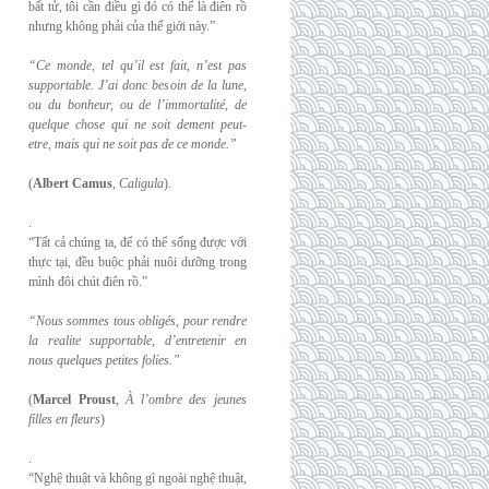
bất tử, tôi cần điều gì đó có thể là điên rồ
nhưng không phải của thế giới này.”
“Ce monde, tel qu’il est fait, n’est pas
supportable. J’ai donc besoin de la lune,
ou du
bonheur, ou de l’immortalité, de
quelque chose qui ne soit dement peut-
etre, mais qui
ne soit pas de ce monde.”
(
Albert Camus
,
Caligula
).
.
“Tất cả chúng ta, để có thể sống được với
thực tại, đều buộc phải nuôi dưỡng trong
mình đôi chút điên rồ.”
“Nous sommes tous obligés, pour rendre
la realite supportable, d’entretenir en
nous
quelques petites folies.”
(
Marcel Proust
,
À l’ombre des jeunes
filles en fleurs
)
.
“Nghệ thuật và không gì ngoài nghệ thuật,