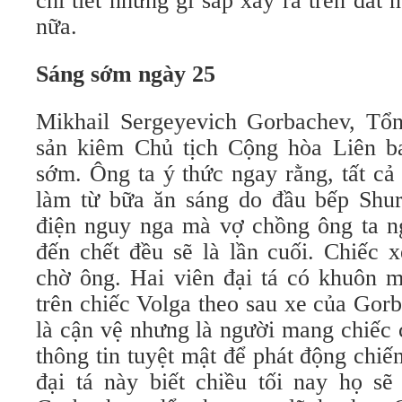
chi tiết những gì sắp xảy ra trên đất 
nữa.
Sáng sớm ngày 25
Mikhail Sergeyevich Gorbachev, Tổ
sản kiêm Chủ tịch Cộng hòa Liên b
sớm. Ông ta ý thức ngay rằng, tất cả
làm từ bữa ăn sáng do đầu bếp Shur
điện nguy nga mà vợ chồng ông ta ng
đến chết đều sẽ là lần cuối. Chiếc 
chờ ông. Hai viên đại tá có khuôn m
trên chiếc Volga theo sau xe của Gor
là cận vệ nhưng là người mang chiếc 
thông tin tuyệt mật để phát động chiế
đại tá này biết chiều tối nay họ sẽ