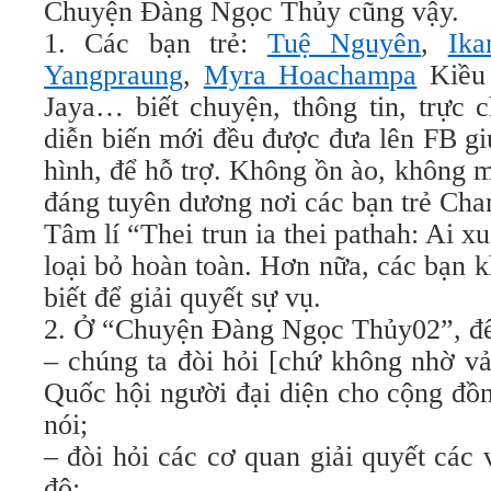
Chuyện Đàng Ngọc Thủy cũng vậy.
1. Các bạn trẻ:
Tuệ Nguyên
,
Ika
Yangpraung
,
Myra Hoachampa
Kiều
Jaya… biết chuyện, thông tin, trực c
diễn biến mới đều được đưa lên FB gi
hình, để hỗ trợ. Không ồn ào, không 
đáng tuyên dương nơi các bạn trẻ Ch
Tâm lí “Thei trun ia thei pathah: Ai x
loại bỏ hoàn toàn. Hơn nữa, các bạn 
biết để giải quyết sự vụ.
2. Ở “Chuyện Đàng Ngọc Thủy02”, để
– chúng ta đòi hỏi [chứ không nhờ vả
Quốc hội người đại diện cho cộng đồ
nói;
– đòi hỏi các cơ quan giải quyết các 
độ;