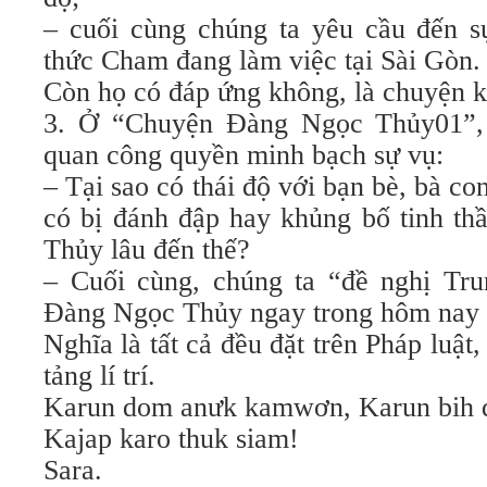
– cuối cùng chúng ta yêu cầu đến sự
thức Cham đang làm việc tại Sài Gòn.
Còn họ có đáp ứng không, là chuyện k
3. Ở “Chuyện Đàng Ngọc Thủy01”, 
quan công quyền minh bạch sự vụ:
– Tại sao có thái độ với bạn bè, bà 
có bị đánh đập hay khủng bố tinh th
Thủy lâu đến thế?
– Cuối cùng, chúng ta “đề nghị Tru
Đàng Ngọc Thủy ngay trong hôm nay 
Nghĩa là tất cả đều đặt trên Pháp luật,
tảng lí trí.
Karun dom anưk kamwơn, Karun bih d
Kajap karo thuk siam!
Sara.