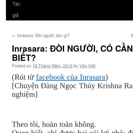
Tác
giả
←
Inrasara: Đòi người, làm gì?
Inrasara: ĐÒI NGƯỜI, CÓ C
BIẾT?
Posted on
18 Tháng Năm, 2016
by
Văn Việt
(Rút từ
facebook của Inrasara
)
[Chuyện Đàng Ngọc Thủy Krishna Ram
nghiệm]
Theo tôi, hoàn toàn không.
Quen biết, chỉ được hai cái lợi nhỏ: 