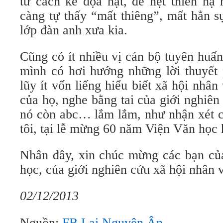
tư cách kẻ dọa nạt, đe nẹt thiên hạ
càng tự thấy “mất thiêng”, mất hẳn s
lớp đàn anh xưa kia.
Cũng có ít nhiều vị cán bộ tuyên huấ
mình có hơi hướng những lời thuyết 
lũy ít vốn liếng hiểu biết xã hội nh
của họ, nghe bằng tai của giới nghiên
nó còn abc… lắm lắm, như nhận xét c
tôi, tại lễ mừng 60 năm Viện Văn học
Nhân đây, xin chúc mừng các bạn của
học, của giới nghiên cứu xã hội nhân 
02/12/2013
Nguồn:
FB Lại Nguyên Ân