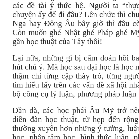
các đề tài ý thức hệ. Người ta “thự
chuyện ấy để đi đâu? Lên chức thì ch
Nga hay Đông Âu bây giờ thì đâu c
Còn muốn ghé Nhật ghé Pháp ghé Mỹ t
gần học thuật của Tây thôi!
Lại nữa, những gì bị cấm đoán hồi ba
hút chú ý. Mà học sau đại học là học
thậm chí từng cặp thày trò, từng ngư
tìm hiểu lấy trên các vấn đề xã hội nh
bộ công cụ lý luận, phương pháp luận 
Dần dà, các học phái Âu Mỹ trở nên
diễn đàn học thuật, từ hẹp đến rộn
thường xuyên hơn những ý tưởng, luậ
học, phân tâm học, hình thức luận, p