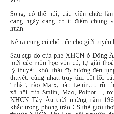
viện.
Song, có thể nói, các viên chức làm
càng ngày càng có ít điểm chung v
huấn.
Kể ra cũng có chỗ tiếc cho giới tuyên
Sau sụp đổ của phe XHCN ở Đông Âu,
mới các môn học vốn có, tự giải thoá
lý thuyết, khỏi thái độ hương đèn tụ
thuyết, cùng nhau truy tìm cốt lõi c
“nhà”, nào Marx, nào Lenin…, rồi th
xã hội của Stalin, Mao, Polpot…, rồ
XHCN Tây Âu thời những năm 1960
khắc trong phong trào CS thế giới thờ