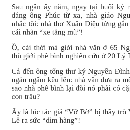
Sau ngần ấy năm, ngay tại buổi kỷ n
dáng ông Phúc từ xa, nhà giáo N
nhắc tôi: nhà thơ Xuân Diệu từng gắn
cái nhãn “xe tăng mù”!
Ồ, cái thời mà giới nhà văn ở 65 N
thù giới phê bình nghiên cứu ở 20 Lý 
Cả đến ông tổng thư ký Nguyễn Đình 
ngán ngẩm kêu lên: nhà văn đưa ra mộ
sao nhà phê bình lại đòi nó phải có 
con trâu?
Ấy là lúc tác giả “Vỡ Bờ” bị thầy tr
Lê ra sức “dìm hàng”!