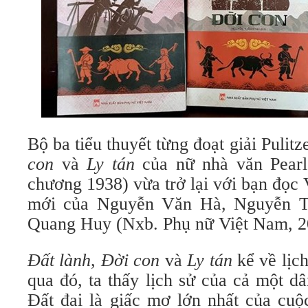
Bộ ba tiểu thuyết từng đoạt giải Pulit
con
và
Ly tán
của nữ nhà văn Pearl
chương 1938) vừa trở lại với bạn đọc
mới của Nguyễn Văn Hà, Nguyễn T
Quang Huy (Nxb. Phụ nữ Việt Nam, 2
Đất lành
,
Đời con
và
Ly tán
kể về lịc
qua đó, ta thấy lịch sử của cả một dâ
Đất đai là giấc mơ lớn nhất của cuộ