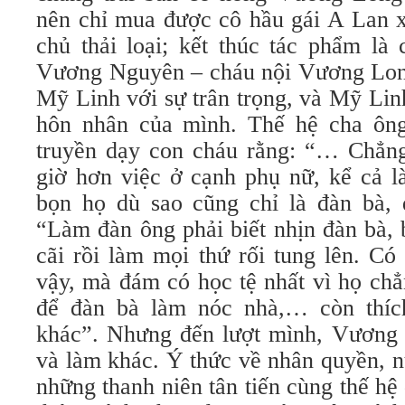
nên chỉ mua được cô hầu gái A Lan x
chủ thải loại; kết thúc tác phẩm là
Vương Nguyên – cháu nội Vương Long
Mỹ Linh với sự trân trọng, và Mỹ Lin
hôn nhân của mình. Thế hệ cha ô
truyền dạy con cháu rằng: “… Chẳng
giờ hơn việc ở cạnh phụ nữ, kể cả l
bọn họ dù sao cũng chỉ là đàn bà, 
“Làm đàn ông phải biết nhịn đàn bà, 
cãi rồi làm mọi thứ rối tung lên. C
vậy, mà đám có học tệ nhất vì họ chẳ
để đàn bà làm nóc nhà,… còn thích
khác”. Nhưng đến lượt mình, Vương
và làm khác. Ý thức về nhân quyền, 
những thanh niên tân tiến cùng thế hệ 