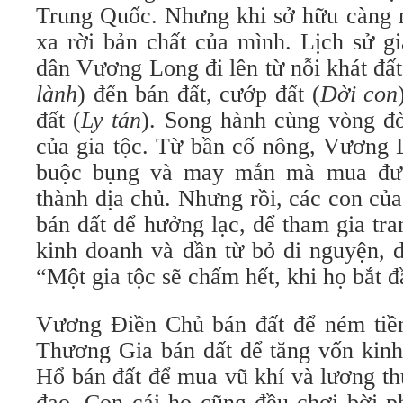
Trung Quốc. Nhưng khi sở hữu càng n
xa rời bản chất của mình. Lịch sử g
dân Vương Long đi lên từ nỗi khát đất,
lành
) đến bán đất, cướp đất (
Đời con
đất (
Ly tán
). Song hành cùng vòng đờ
của gia tộc. Từ bần cố nông, Vương 
buộc bụng và may mắn mà mua được
thành địa chủ. Nhưng rồi, các con củ
bán đất để hưởng lạc, để tham gia tr
kinh doanh và dần từ bỏ di nguyện, 
“Một gia tộc sẽ chấm hết, khi họ bắt đ
Vương Điền Chủ bán đất để ném tiề
Thương Gia bán đất để tăng vốn ki
Hổ bán đất để mua vũ khí và lương th
đao. Con cái họ cũng đều chơi bời ph