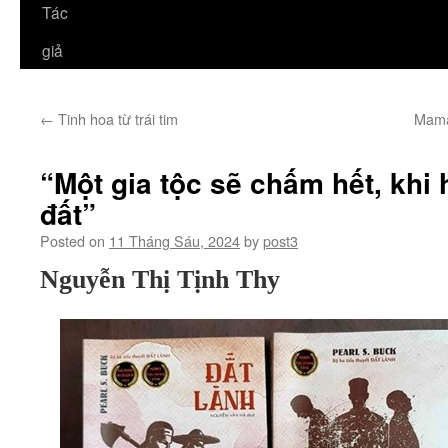
Tác
giả
←
Tinh hoa từ trái tim
Mama
“Một gia tộc sẽ chấm hết, khi
đất”
Posted on
11 Tháng Sáu, 2024
by
post3
Nguyễn Thị Tịnh Thy