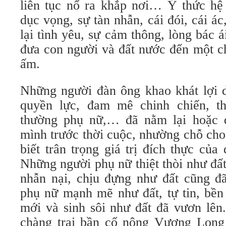
liên tục nổ ra khắp nơi… Ý thức hệ 
dục vọng, sự tàn nhẫn, cái đói, cái ác
lại tình yêu, sự cảm thông, lòng bác á
đưa con người và đất nước đến một c
ấm.
Những người đàn ông khao khát lợi d
quyền lực, đam mê chinh chiến, th
thường phụ nữ,… đã nằm lại hoặc đ
mình trước thời cuộc, nhường chỗ ch
biết trân trọng giá trị đích thực của
Những người phụ nữ thiệt thòi như đấ
nhẫn nại, chịu đựng như đất cũng đã
phụ nữ mạnh mẽ như đất, tự tin, bền 
mới và sinh sôi như đất đã vươn lên
chàng trai bần cố nông Vương Long đ