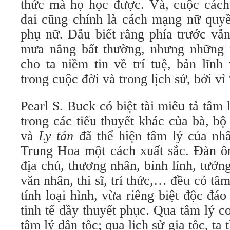
thức mà họ học được. Và, cuộc cách
đai cũng chính là cách mạng nữ quyề
phụ nữ. Dẫu biết rằng phía trước vẫ
mưa nắng bất thường, nhưng những 
cho ta niềm tin về trí tuệ, bản lĩn
trong cuộc đời và trong lịch sử, bởi vì
Pearl S. Buck có biệt tài miêu tả tâm
trong các tiểu thuyết khác của bà, b
và
Ly tán
đã thể hiện tâm lý của nhâ
Trung Hoa một cách xuất sắc. Đàn ôn
địa chủ, thương nhân, binh lính, tướng
văn nhân, thi sĩ, trí thức,… đều có tâ
tính loại hình, vừa riêng biệt độc đá
tinh tế đầy thuyết phục. Qua tâm lý c
tâm lý dân tộc; qua lịch sử gia tộc, ta