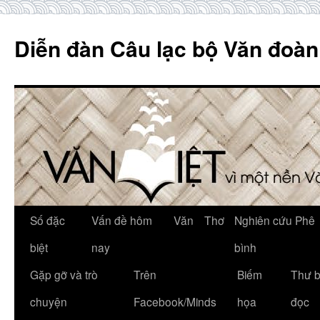
Skip
to
Diễn đàn Câu lạc bộ Văn đoàn
content
Số đặc
Vấn đề hôm
Văn
Thơ
Nghiên cứu Phê
biệt
nay
bình
Gặp gỡ và trò
Trên
Biếm
Thư 
chuyện
Facebook/Minds
họa
đọc