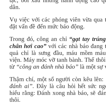
tạc, bôi xấu những hành động cao 
dân.
Vụ việc với các phóng viên vừa qua 
đặt vấn đề đến mức báo động.
Trong đó, công an chỉ
“gạt tay trún
chân hơi cao”
với các nhà báo đang 
quả chỉ là sưng đầu, máu mồm máu 
viện. Máy móc vỡ tanh bành. Thế thôi
từ
“công an đánh nhà báo”
là một sự 
Thậm chí, một số người còn kêu lên:
đánh ai”
. Đây là câu hỏi hết sức n
hiểu rằng: Đánh xong nhà báo, sẽ đá
thôi.