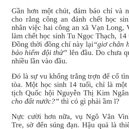
Gần hơn một chút, đám báo chí và n
cho rằng công an đánh chết học si
nhân việc hai công an xã Vạn Long,
làm chết học sinh Tu Ngọc Thạch, 14 t
Đồng thời đồng chí này lại
“giơ chân 
bảo hiểm đội thử”
lên đầu. Do chưa q
nhiều lần vào đầu.
Đó là sự vu khống trắng trợn để cố tì
tòa. Một học sinh 14 tuổi, chỉ là mộ
tịch Quốc hội Nguyễn Thị Kim Ngân
cho đất nước?”
thì có gì phải ầm ĩ?
Nực cười hơn nữa, vụ Ngô Văn Vin
Tre, sờ đến súng đạn. Hậu quả là thi