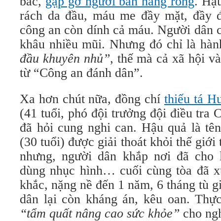
bác,
gặp gỡ người bán hàng rong
. Hậ
rách da đầu, máu me đầy mặt, đầy đ
công an còn dính cả máu. Người dân c
khâu nhiều mũi. Nhưng đó chỉ là hà
đầu khuyên nhủ”
, thế mà cả xã hội v
từ “Công an đánh dân”.
Xa hơn chút nữa, đồng chí
thiếu tá 
(41 tuổi, phó đội trưởng đội điều tr
đã hỏi cung nghi can. Hậu quả là t
(30 tuổi) được giải thoát khỏi thế giới 
nhưng, người dân khắp nơi đã cho 
dùng nhục hình… cuối cùng tòa đã 
khắc, nặng nề đến 1 năm, 6 tháng tù 
dân lại còn kháng án, kêu oan. Thực
“tẩm quất nâng cao sức khỏe”
cho ngh