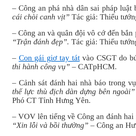
– Công an phá nhà dân sai pháp luật 
cái chòi canh vịt”
Tác giả: Thiếu tướ
– Công an và quân đội vô cớ đến bắn 
“Trận đánh đẹp”.
Tác giả: Thiếu tướ
–
Con gái giơ tay tát
vào CSGT do bứ
thi hành công vụ”
– CATpHCM.
– Cảnh sát đánh hai nhà báo trong v
thế lực thù địch dàn dựng bên ngoài”
Phó CT Tỉnh Hưng Yên.
– VOV lên tiếng về Công an đánh hai
“Xin lỗi và bồi thường”
– Công an Hư