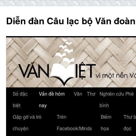
Skip
to
Diễn đàn Câu lạc bộ Văn đoàn
content
Số đặc
Vấn đề hôm
Văn
Thơ
Nghiên cứu Phê
biệt
nay
bình
Gặp gỡ và trò
Trên
Biếm
Thư 
chuyện
Facebook/Minds
họa
đọc