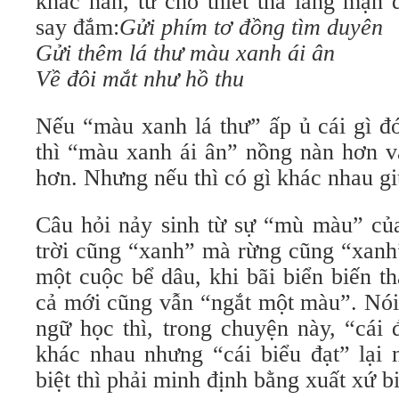
khác hẳn, từ chỗ thiết tha lãng mạn
say đắm:
Gửi phím tơ đồng tìm duyên
Gửi thêm lá thư màu xanh ái ân
Về đôi mắt như hồ thu
Nếu “màu xanh lá thư” ấp ủ cái gì đ
thì “màu xanh ái ân” nồng nàn hơn và
hơn. Nhưng nếu thì có gì khác nhau g
Câu hỏi nảy sinh từ sự “mù màu” của
trời cũng “xanh” mà rừng cũng “xanh”
một cuộc bể dâu, khi bãi biển biến t
cả mới cũng vẫn “ngắt một màu”. Nói
ngữ học thì, trong chuyện này, “cái 
khác nhau nhưng “cái biểu đạt” lại
biệt thì phải minh định bằng xuất xứ b