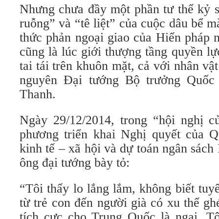
Nhưng chưa đầy một phần tư thế kỷ s
ruỗng” và “tê liệt” của cuộc dâu bể m
thức phản ngoại giao của Hiến pháp n
cũng là lúc giới thượng tầng quyền l
tai tái trên khuôn mặt, cả với nhân vật
nguyên Đại tướng Bộ trưởng Quốc
Thanh.
Ngày 29/12/2014, trong “hội nghị c
phương triển khai Nghị quyết của 
kinh tế – xã hội và dự toán ngân sác
ông đại tướng bày tỏ:
“Tôi thấy lo lắng lắm, không biết tuy
từ trẻ con đến người già có xu thế g
tích cực cho Trung Quốc là ngại. Tô