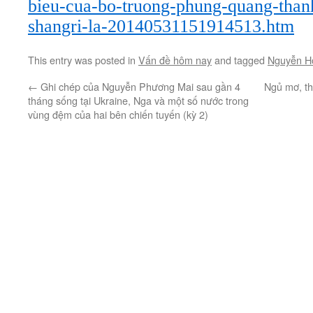
bieu-cua-bo-truong-phung-quang-thanh
shangri-la-20140531151914513.htm
This entry was posted in
Vấn đề hôm nay
and tagged
Nguyễn H
←
Ghi chép của Nguyễn Phương Mai sau gần 4
Ngủ mơ, th
tháng sống tại Ukraine, Nga và một số nước trong
vùng đệm của hai bên chiến tuyến (kỳ 2)