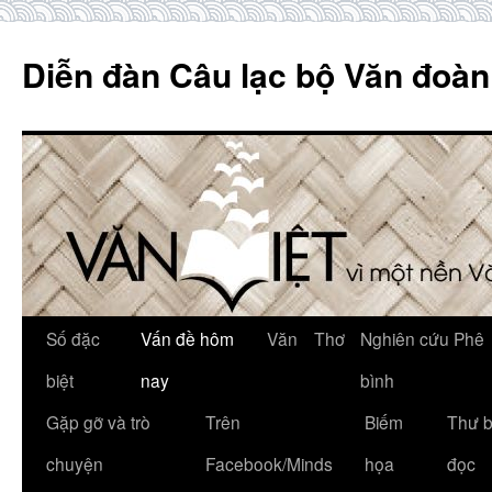
Skip
to
Diễn đàn Câu lạc bộ Văn đoàn
content
Số đặc
Vấn đề hôm
Văn
Thơ
Nghiên cứu Phê
biệt
nay
bình
Gặp gỡ và trò
Trên
Biếm
Thư 
chuyện
Facebook/Minds
họa
đọc