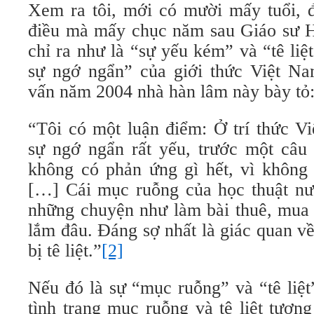
Xem ra tôi, mới có mười mấy tuổi, đ
điều mà mấy chục năm sau Giáo sư 
chỉ ra như là “sự yếu kém” và “tê liệ
sự ngớ ngẩn” của giới thức Việt N
vấn năm 2004 nhà hàn lâm này bày tỏ
“Tôi có một luận điểm: Ở trí thức V
sự ngớ ngẩn rất yếu, trước một câu
không có phản ứng gì hết, vì không 
[…] Cái mục ruỗng của học thuật nư
những chuyện như làm bài thuê, mua 
lắm đâu. Đáng sợ nhất là giác quan v
bị tê liệt.”
[2]
Nếu đó là sự “mục ruỗng” và “tê liệt”
tình trạng mục ruỗng và tê liệt tươn