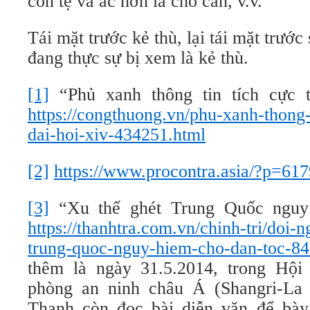
còn tệ và ác hơn là chó cắn, v.v.
Tái mặt trước kẻ thù, lại tái mặt trước 
đang thực sự bị xem là kẻ thù.
[1]
“Phủ xanh thông tin tích cực 
https://congthuong.vn/phu-xanh-thong-
dai-hoi-xiv-434251.html
[2]
https://www.procontra.asia/?p=617
[3]
“Xu thế ghét Trung Quốc nguy 
https://thanhtra.com.vn/chinh-tri/doi-n
trung-quoc-nguy-hiem-cho-dan-toc-84
thêm là ngày 31.5.2014, trong Hội
phòng an ninh châu Á (Shangri-La
Thanh còn đọc bài diễn văn để bà