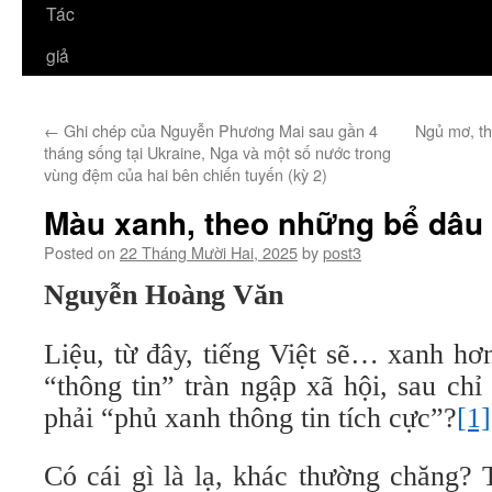
Tác
giả
←
Ghi chép của Nguyễn Phương Mai sau gần 4
Ngủ mơ, th
tháng sống tại Ukraine, Nga và một số nước trong
vùng đệm của hai bên chiến tuyến (kỳ 2)
Màu xanh, theo những bể dâu
Posted on
22 Tháng Mười Hai, 2025
by
post3
Nguyễn Hoàng Văn
Liệu, từ đây, tiếng Việt sẽ… xanh h
“thông tin” tràn ngập xã hội, sau chỉ 
phải “phủ xanh thông tin tích cực”?
[1]
Có cái gì là lạ, khác thường chăng?