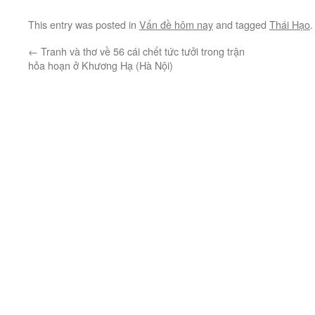
This entry was posted in
Vấn đề hôm nay
and tagged
Thái Hạo
←
Tranh và thơ về 56 cái chết tức tưởi trong trận
hỏa hoạn ở Khương Hạ (Hà Nội)