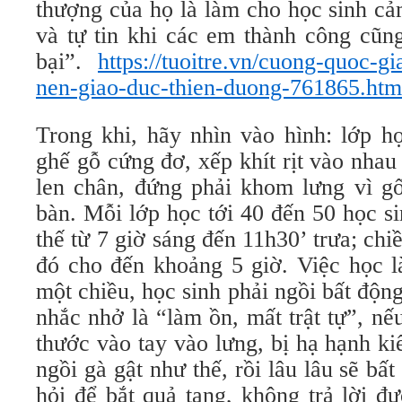
thượng của họ là làm cho học sinh cả
và tự tin khi các em thành công cũn
bại”.
https://tuoitre.vn/cuong-quoc-g
nen-giao-duc-thien-duong-761865.htm
Trong khi, hãy nhìn vào hình: lớp h
ghế gỗ cứng đơ, xếp khít rịt vào nha
len chân, đứng phải khom lưng vì gố
bàn. Mỗi lớp học tới 40 đến 50 học s
thế từ 7 giờ sáng đến 11h30’ trưa; chiề
đó cho đến khoảng 5 giờ. Việc học l
một chiều, học sinh phải ngồi bất động
nhắc nhở là “làm ồn, mất trật tự”, nếu
thước vào tay vào lưng, bị hạ hạnh k
ngồi gà gật như thế, rồi lâu lâu sẽ bất 
hỏi để bắt quả tang, không trả lời đ