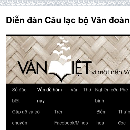
Skip
to
Diễn đàn Câu lạc bộ Văn đoàn
content
Số đặc
Vấn đề hôm
Văn
Thơ
Nghiên cứu Phê
biệt
nay
bình
Gặp gỡ và trò
Trên
Biếm
Thư 
chuyện
Facebook/Minds
họa
đọc