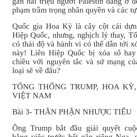
gần hai triệu người Palestin đang ở 
phạm trầm trọng nhân quyền và các tự
Quốc gia Hoa Kỳ là cây cột cái dựn
Hiệp Quốc, nhưng, nghịch lý thay, T
có thái độ và hành vi có thể dẫn tới x
này! Liên Hiệp Quốc bị xóa sổ hay
chiều với nguyên tắc và sứ mạng c
loại sẽ về đâu?
TỔNG THỐNG TRUMP, HOA KỲ, 
VIỆT NAM
Bài 3- THÂN PHẬN NHƯỢC TIỂU
Ông Trump bắt đầu giải quyết cuộ
bằng việc trước hết gặp riêng Nga, 