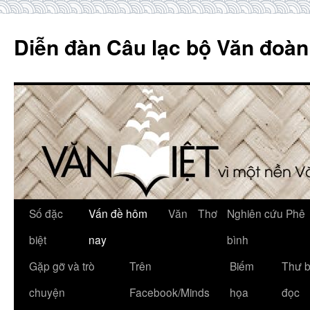
Skip
to
Diễn đàn Câu lạc bộ Văn đoàn
content
Số đặc
Vấn đề hôm
Văn
Thơ
Nghiên cứu Phê
biệt
nay
bình
Gặp gỡ và trò
Trên
Biếm
Thư 
chuyện
Facebook/Minds
họa
đọc