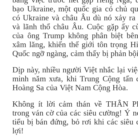
bạo Ukraine, một quốc gia có chủ q
có Ukraine và châu Âu dù nó xảy ra 
và lãnh thổ châu Âu. Cuộc gặp ấy cù
của ông Trump không phân biệt bên
xâm lăng, khiến thế giới tôn trọng 
Quốc ngỡ ngàng, cảm thấy bị phản bội
Dịp này, nhiều người Việt nhắc lại v
minh năm xưa, khi Trung Cộng tấn 
Hoàng Sa của Việt Nam Cộng Hòa.
Không ít lời cảm thán về THÂ
trong ván cờ của các siêu cường! Ý n
tiểu bị bán đứng, bỏ rơi khi các siê
lợi!