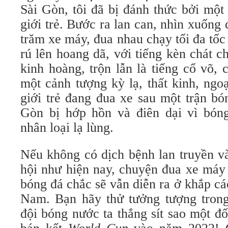
Sài Gòn, tôi đã bị đánh thức bởi mộ
giới trẻ. Bước ra lan can, nhìn xuống 
trăm xe máy, đua nhau chạy tối đa tố
rú lên hoang dã, với tiếng kèn chát ch
kinh hoàng, trộn lẫn là tiếng cổ võ, 
một cảnh tượng kỳ lạ, thất kinh, ngo
giới trẻ đang đua xe sau một trận b
Gòn bị hớp hồn và điên dại vì bón
nhân loại lạ lùng.
Nếu không có dịch bệnh lan truyền và
hội như hiện nay, chuyện đua xe máy
bóng đá chắc sẽ vẫn diễn ra ở khắp cá
Nam. Bạn hãy thử tưởng tượng trong
đội bóng nước ta thắng sít sao một đ