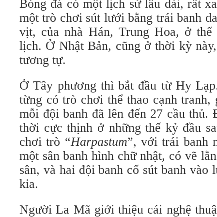
Bóng đá có một lịch sử lâu dài, rất x
một trò chơi sút lưới bằng trái banh d
vịt, của nhà Hán, Trung Hoa, ở thế
lịch. Ở Nhật Bản, cũng ở thời kỳ này
tương tự.
Ở Tây phương thì bắt đầu từ Hy Lạ
từng có trò chơi thể thao cạnh tranh, 
mỗi đội banh đã lên đến 27 cầu thủ.
thời cực thịnh ở những thế kỷ đầu s
chơi trò “
Harpastum
”, với trái banh
một sân banh hình chữ nhật, có vẽ lằn
sân, và hai đội banh cố sút banh vào 
kia.
Người La Mã giới thiệu cái nghệ thuậ