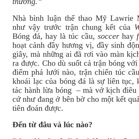
thường.”
Nhà bình luận thể thao Mỹ Lawrie M
như vậy trước trận chung kết của
W
Bóng đá, hay là túc cầu,
soccer
hay
hoạt cảnh đầy hương vị, đầy sinh độn
giây, mà những ai đã rơi vào màn kịc
ra được. Cho dù suốt cả trận bóng vớ
điểm phá lưới nào, trận chiến túc cầ
khoái lạc của bóng đá là sự liên tục
tác hành lừa bóng – mà vở kịch điêu 
cứ như đang ở bên bờ cho một kết qu
tiên đoán được.
Đến từ đâu và lúc nào?