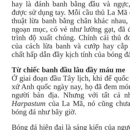
hay là đánh banh bằng đầu và ngực
được sử dụng tay. Mỗi cầu thủ La Mã
thuật lừa banh bằng chân khác nhau,
ngoạn mục, có vẻ như lường gạt, đã 
trình độ xuất chúng. Chính cái thủ đ
của cách lừa banh và cướp hay cắp 
chất hấp dẫn đầy kịch tính của bóng đ
Từ chiếc banh đầu lâu đầy máu me
Ở giai đoạn đầu Tây lịch, khi đế quốc
xứ Anh quốc ngày nay, họ đã đem món
người bản địa. Nhưng với tất cả n
Harpastum
của La Mã, nó cũng chưa 
bóng đá như bây giờ.
Bóng đá hiện đại là sáng kiến của ng