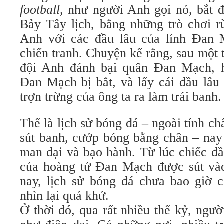
football
, như người Anh gọi nó, bắt 
Bảy Tây lịch, bằng những trò chơi r
Anh với các đầu lâu của lính Đan
chiến tranh. Chuyện kể rằng, sau một
đội Anh đánh bại quân Đan Mạch, h
Đan Mạch bị bắt, và lấy cái đầu lâu
trợn trừng của ông ta ra làm trái banh.
Thế là lịch sử bóng đá – ngoài tính ch
sút banh, cướp bóng bằng chân – nay
man dại và bạo hành. Từ lúc chiếc đ
của hoàng tử Đan Mạch được sút và
nay, lịch sử bóng đá chưa bao giờ 
nhìn lại quá khứ.
Ở thời đó, qua rất nhiều thế kỷ, ngư