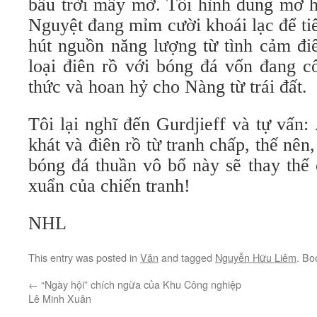
bầu trời mây mờ. Tôi hình dung mơ h
Nguyệt đang mỉm cười khoái lạc để ti
hút nguồn năng lượng từ tình cảm đi
loại điên rồ với bóng đá vốn đang c
thức và hoan hỷ cho Nàng từ trái đất.
Tôi lại nghĩ đến Gurdjieff và tự vấn:
khát và điên rồ từ tranh chấp, thế nên,
bóng đá thuần vô bổ này sẽ thay thế 
xuẩn của chiến tranh!
NHL
This entry was posted in
Văn
and tagged
Nguyễn Hữu Liêm
. Bo
←
“Ngày hội” chích ngừa của Khu Công nghiệp
Lê Minh Xuân