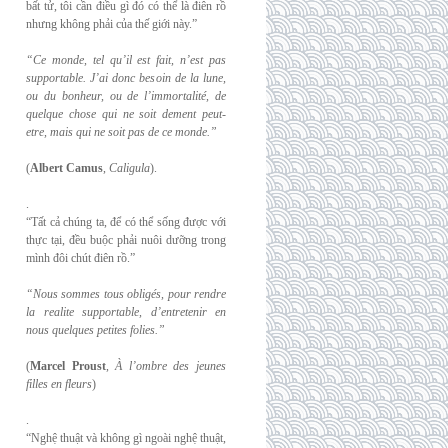
bất tử, tôi cần điều gì đó có thể là điên rồ
nhưng không phải của thế giới này.”
“Ce monde, tel qu’il est fait, n’est pas
supportable. J’ai donc besoin de la lune,
ou du
bonheur, ou de l’immortalité, de
quelque chose qui ne soit dement peut-
etre, mais qui
ne soit pas de ce monde.”
(
Albert Camus
,
Caligula
).
.
“Tất cả chúng ta, để có thể sống được với
thực tại, đều buộc phải nuôi dưỡng trong
mình đôi chút điên rồ.”
“Nous sommes tous obligés, pour rendre
la realite supportable, d’entretenir en
nous
quelques petites folies.”
(
Marcel Proust
,
À l’ombre des jeunes
filles en fleurs
)
.
“Nghệ thuật và không gì ngoài nghệ thuật,