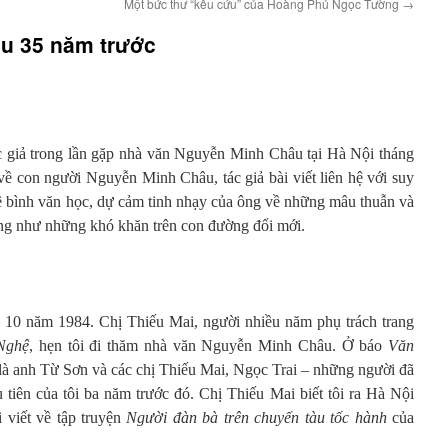
Một bức thư “kêu cứu” của Hoàng Phủ Ngọc Tường
→
u 35 năm trước
tác giả trong lần gặp nhà văn Nguyễn Minh Châu tại Hà Nội tháng
 con người Nguyễn Minh Châu, tác giả bài viết liên hệ với suy
hê bình văn học, dự cảm tinh nhạy của ông về những mâu thuẫn và
ũng như những khó khăn trên con đường đổi mới.
g 10 năm 1984. Chị Thiếu Mai, người nhiều năm phụ trách trang
Nghệ
, hẹn tôi đi thăm nhà văn Nguyễn Minh Châu. Ở báo
Văn
 là anh Từ Sơn và các chị Thiếu Mai, Ngọc Trai – những người đã
 tiên của tôi ba năm trước đó. Chị Thiếu Mai biết tôi ra Hà Nội
 viết về tập truyện
Người đàn bà trên chuyến tàu tốc hành
của