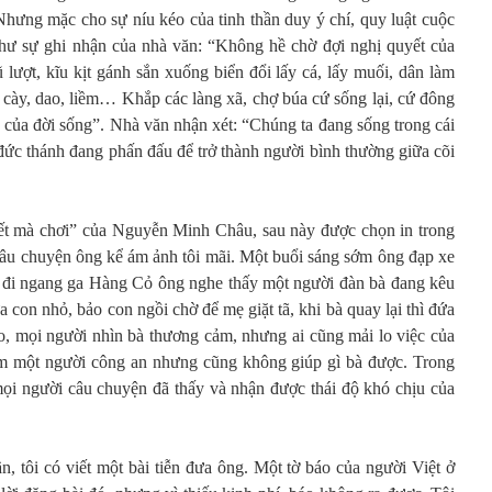
hưng mặc cho sự níu kéo của tinh thần duy ý chí, quy luật cuộc
 như sự ghi nhận của nhà văn: “Không hề chờ đợi nghị quyết của
ũ lượt, kĩu kịt gánh sắn xuống biển đổi lấy cá, lấy muối, dân làm
i cày, dao, liềm… Khắp các làng xã, chợ búa cứ sống lại, cứ đông
 của đời sống”. Nhà văn nhận xét: “Chúng ta đang sống trong cái
đức thánh đang phấn đấu để trở thành người bình thường giữa cõi
iết mà chơi” của Nguyễn Minh Châu, sau này được chọn in trong
câu chuyện ông kể ám ảnh tôi mãi. Một buổi sáng sớm ông đạp xe
i đi ngang ga Hàng Cỏ ông nghe thấy một người đàn bà đang kêu
a con nhỏ, bảo con ngồi chờ để mẹ giặt tã, khi bà quay lại thì đứa
áo, mọi người nhìn bà thương cảm, nhưng ai cũng mải lo việc của
ìm một người công an nhưng cũng không giúp gì bà được. Trong
 mọi người câu chuyện đã thấy và nhận được thái độ khó chịu của
, tôi có viết một bài tiễn đưa ông. Một tờ báo của người Việt ở