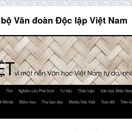
 bộ Văn đoàn Độc lập Việt Nam
Thơ
Nghiên cứu Phê bình
Tư liệu
Thảo luận
Văn học Miền Nam
k/Minds
Biếm họa
Thư bạn đọc
Media Văn Việt
Trao đổi
Trên k