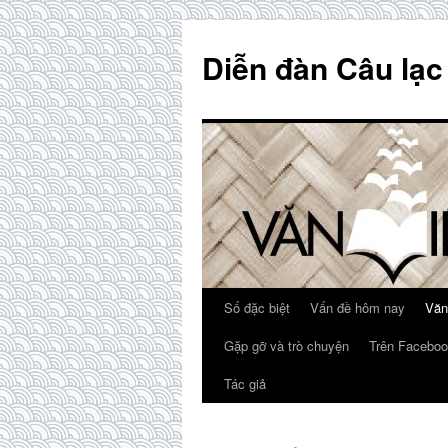
Skip
to
Diễn đàn Câu lạc
content
Số đặc biệt
Vấn đề hôm nay
Văn
Gặp gỡ và trò chuyện
Trên Faceboo
Tác giả