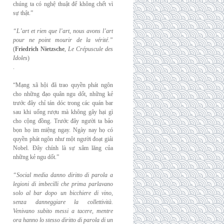
chúng ta có nghệ thuật để không chết vì
sự thật.”
“L’art et rien que l’art, nous avons l’art
pour ne point mourir de la vérité.”
(
Friedrich
Nietzsche
,
Le Crépuscule des
Idoles
)
.
“Mạng xã hội đã trao quyền phát ngôn
cho những đạo quân ngu dốt, những kẻ
trước đây chỉ tán dóc trong các quán bar
sau khi uống rượu mà không gây hại gì
cho cộng đồng. Trước đây người ta bảo
bọn họ im miệng ngay. Ngày nay họ có
quyền phát ngôn như một người đoạt giải
Nobel. Đây chính là sự xâm lăng của
những kẻ ngu dốt.”
“Social media danno diritto di parola a
legioni di imbecilli che prima parlavano
solo al
bar dopo un bicchiere di vino,
senza danneggiare la collettività.
Venivano subito messi a
tacere, mentre
ora hanno lo stesso diritto di parola di un