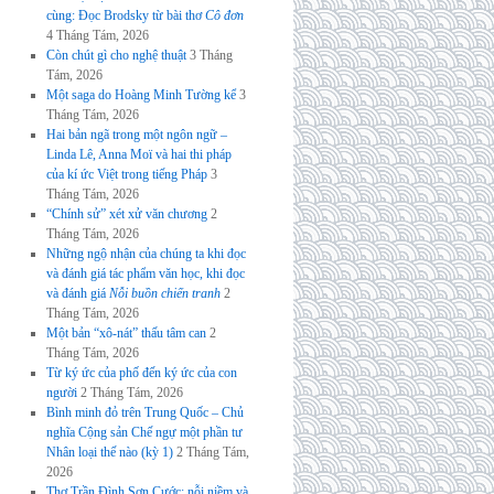
cùng: Đọc Brodsky từ bài thơ
Cô đơn
4 Tháng Tám, 2026
Còn chút gì cho nghệ thuật
3 Tháng
Tám, 2026
Một saga do Hoàng Minh Tường kể
3
Tháng Tám, 2026
Hai bản ngã trong một ngôn ngữ –
Linda Lê, Anna Moï và hai thi pháp
của kí ức Việt trong tiếng Pháp
3
Tháng Tám, 2026
“Chính sử” xét xử văn chương
2
Tháng Tám, 2026
Những ngộ nhận của chúng ta khi đọc
và đánh giá tác phẩm văn học, khi đọc
và đánh giá
Nỗi buồn chiến tranh
2
Tháng Tám, 2026
Một bản “xô-nát” thấu tâm can
2
Tháng Tám, 2026
Từ ký ức của phố đến ký ức của con
người
2 Tháng Tám, 2026
Bình minh đỏ trên Trung Quốc – Chủ
nghĩa Cộng sản Chế ngự một phần tư
Nhân loại thế nào (kỳ 1)
2 Tháng Tám,
2026
Thơ Trần Đình Sơn Cước: nỗi niềm và