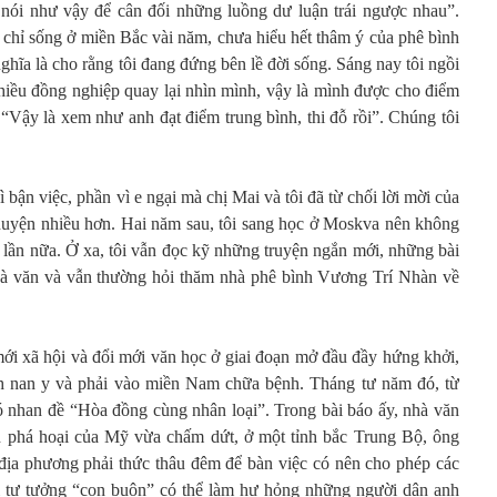
 nói như vậy để cân đối những luồng dư luận trái ngược nhau”.
hỉ sống ở miền Bắc vài năm, chưa hiểu hết thâm ý của phê bình
ghĩa là cho rằng tôi đang đứng bên lề đời sống. Sáng nay tôi ngồi
iều đồng nghiệp quay lại nhìn mình, vậy là mình được cho điểm
“Vậy là xem như anh đạt điểm trung bình, thi đỗ rồi”. Chúng tôi
ì bận việc, phần vì e ngại mà chị Mai và tôi đã từ chối lời mời của
chuyện nhiều hơn. Hai năm sau, tôi sang học ở Moskva nên không
lần nữa. Ở xa, tôi vẫn đọc kỹ những truyện ngắn mới, những bài
nhà văn và vẫn thường hỏi thăm nhà phê bình Vương Trí Nhàn về
ới xã hội và đổi mới văn học ở giai đoạn mở đầu đầy hứng khởi,
 nan y và phải vào miền Nam chữa bệnh. Tháng tư năm đó, từ
ó nhan đề “Hòa đồng cùng nhân loại”. Trong bài báo ấy, nhà văn
nh phá hoại của Mỹ vừa chấm dứt, ở một tỉnh bắc Trung Bộ, ông
địa phương phải thức thâu đêm để bàn việc có nên cho phép các
ại tư tưởng “con buôn” có thể làm hư hỏng những người dân anh