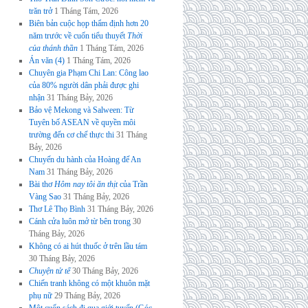
trăn trở
1 Tháng Tám, 2026
Biên bản cuộc họp thẩm định hơn 20
năm trước về cuốn tiểu thuyết
Thời
của thánh thần
1 Tháng Tám, 2026
Án văn (4)
1 Tháng Tám, 2026
Chuyên gia Phạm Chi Lan: Công lao
của 80% người dân phải được ghi
nhận
31 Tháng Bảy, 2026
Bảo vệ Mekong và Salween: Từ
Tuyên bố ASEAN về quyền môi
trường đến cơ chế thực thi
31 Tháng
Bảy, 2026
Chuyến du hành của Hoàng đế An
Nam
31 Tháng Bảy, 2026
Bài thơ
Hôm nay tôi ăn thịt
của Trần
Vàng Sao
31 Tháng Bảy, 2026
Thơ Lê Thọ Bình
31 Tháng Bảy, 2026
Cánh cửa luôn mở từ bên trong
30
Tháng Bảy, 2026
Không có ai hút thuốc ở trên lầu tám
30 Tháng Bảy, 2026
Chuyện tử tế
30 Tháng Bảy, 2026
Chiến tranh không có một khuôn mặt
phụ nữ
29 Tháng Bảy, 2026