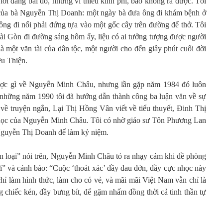
 lời đăng bài đó, nhưng vì thiếu kinh phí, báo không ra được. Tôi
ết của bà Nguyễn Thị Doanh: một ngày bà đưa ông đi khám bệnh ở
ông đi nổi phải đứng tựa vào một gốc cây trên đường để thở. Tôi
Sài Gòn đi đường sáng hôm ấy, liệu có ai tưởng tượng được người
à một văn tài của dân tộc, một người cho đến giây phút cuối đời
ều Thiện.
được gì về Nguyễn Minh Châu, nhưng lần gặp năm 1984 đó luôn
g những năm 1990 tôi đã hướng dẫn thành công ba luận văn về sự
về truyện ngắn, Lại Thị Hồng Vân viết về tiểu thuyết, Đinh Thị
 học của Nguyễn Minh Châu. Tôi có nhờ giáo sư Tôn Phương Lan
Nguyễn Thị Doanh để làm kỷ niệm.
 loại” nói trên, Nguyễn Minh Châu tỏ ra nhạy cảm khi đề phòng
ới” và cảnh báo: “Cuộc ‘thoát xác’ đầy đau đớn, đầy cực nhọc này
chỉ làm hình thức, làm cho có vẻ, và mãi mãi Việt Nam vẫn chỉ là
 chiếc kén, đầy bưng bít, để gặm nhấm đồng thời cả tinh thần tự