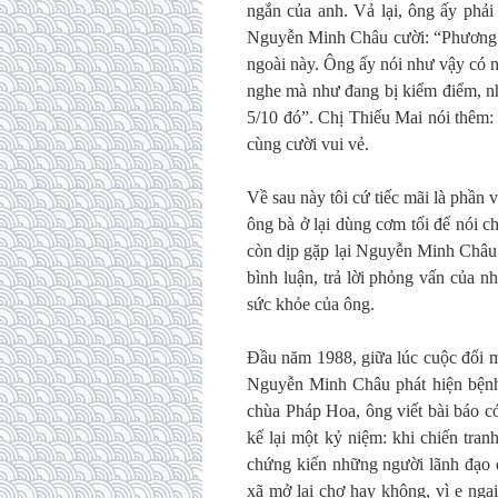
ngắn của anh. Vả lại, ông ấy phải
Nguyễn Minh Châu cười: “Phương c
ngoài này. Ông ấy nói như vậy có n
nghe mà như đang bị kiểm điểm, nh
5/10 đó”. Chị Thiếu Mai nói thêm: 
cùng cười vui vẻ.
Về sau này tôi cứ tiếc mãi là phần v
ông bà ở lại dùng cơm tối để nói 
còn dịp gặp lại Nguyễn Minh Châu 
bình luận, trả lời phỏng vấn của 
sức khỏe của ông.
Đầu năm 1988, giữa lúc cuộc đổi m
Nguyễn Minh Châu phát hiện bệnh
chùa Pháp Hoa, ông viết bài báo c
kể lại một kỷ niệm: khi chiến tra
chứng kiến những người lãnh đạo 
xã mở lại chợ hay không, vì e ng