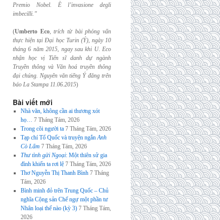
Premio Nobel. È l’invasione
degli
imbecilli.”
(
Umberto Eco
,
trích từ bài phỏng vấn
thực hiện tại Đại học Turin (Ý), ngày 10
tháng 6
năm 2015, ngay sau khi U. Eco
nhận học vị Tiến sĩ danh dự ngành
Truyền thông và
Văn hoá truyền thông
đại chúng. Nguyên văn tiếng Ý đăng trên
báo La Stampa
11.06.2015
)
Bài viết mới
Nhà văn, không cần ai thương xót
họ…
7 Tháng Tám, 2026
Trong cõi người ta
7 Tháng Tám, 2026
Tạp chí Tổ Quốc và truyện ngắn
Anh
Cò Lấm
7 Tháng Tám, 2026
Thư tình gửi Ngoại
: Một thiên sử gia
đình khiến ta rơi lệ
7 Tháng Tám, 2026
Thơ Nguyễn Thị Thanh Bình
7 Tháng
Tám, 2026
Bình minh đỏ trên Trung Quốc – Chủ
nghĩa Cộng sản Chế ngự một phần tư
Nhân loại thế nào (kỳ 3)
7 Tháng Tám,
2026