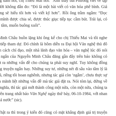
g dám nói, chị Thiếu Mai hỏi: “Anh thấy bài Phương viết về tập
 lời không đắn đo: “Đó là một bài viết có văn hóa phê bình. Giá
ng sẽ hiểu tôi hơn và viết kỹ hơn”. Rồi ông trầm ngâm: “Đọc
ình được chia sẻ, được thúc giục tiếp tục cầm bút. Trái lại, có
ổ tâm, muốn buông xuôi”.
inh Châu buồn lặng khi ông kể cho chị Thiếu Mai và tôi nghe
tiếp tham dự. Đó chính là hôm diễn ra Đại hội Văn nghệ thủ đô
nh cách chỉ đạo, một nhà lãnh đạo văn hóa – văn nghệ lúc đó nói
ện ngắn của Nguyễn Minh Châu đăng gần đây trên báo không có
ặt ra những vấn đề cho chúng ta phải suy nghĩ. Tuy không đồng
g truyện ngắn hay. Những suy tư, những nét đi sâu vào tâm lý là
, riêng tôi hoan nghênh, nhưng tác giả còn ‘ngắm’, chưa thực sự
n mãnh liệt những vấn đề mà tác giả đặt ra. Nói tóm lại, đứng về
nghĩa, thì tác giả mới thành công một nửa, còn một nửa, chúng ta
trên trang nhất báo
Văn Nghệ
ngày thứ bảy, 06-10-1984, với nhan
 nước” (sic).
hật ra thì trong ý kiến đó cũng có mặt khẳng định giá trị truyện