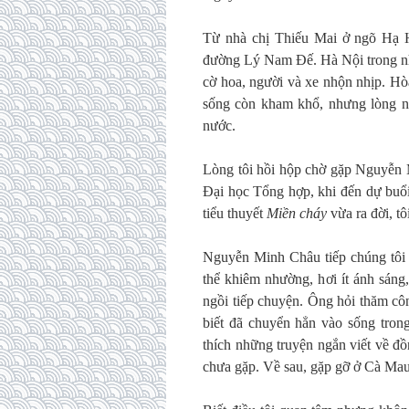
Từ nhà chị Thiếu Mai ở ngõ Hạ H
đường Lý Nam Đế. Hà Nội trong nh
cờ hoa, người và xe nhộn nhịp. Hòa
sống còn kham khổ, nhưng lòng ng
nước.
Lòng tôi hồi hộp chờ gặp Nguyễn 
Đại học Tổng hợp, khi đến dự buổ
tiểu thuyết
Miền cháy
vừa ra đời, t
Nguyễn Minh Châu tiếp chúng tôi t
thể khiêm nhường, hơi ít ánh sán
ngồi tiếp chuyện. Ông hỏi thăm cô
biết đã chuyển hẳn vào sống tro
thích những truyện ngắn viết về đ
chưa gặp. Về sau, gặp gỡ ở Cà Mau,