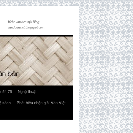
Web: vanviet.info Blog:
vandoanviet.blogspot.com
 54-75
Nghệ thuật
ệ sách
Phát biểu nhận giải Văn Việt