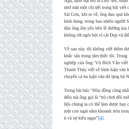
Nga, định đặt tên là
Lửa Ấm
, nhận
nhớ mãi một chi tiết trong bài vi
Sài Gòn, khi ra về, ông đau quá kh
hình dung, trong bao nhiêu người 
đàn ông ốm yếu bên lề đường kia l
không rời ngòi bút vì cái Đẹp và đi
Về sau này tôi không viết thêm 
khắc sâu trong tâm thức tôi. Tron
nghiệp của ông: Vũ Bích Vân viết 
Thanh Thủy viết về bình luận văn
chuyển cả ba luận văn đó tặng bà 
Trong bài báo “Hòa đồng cùng nhân
điều mà ông gọi là “trò chơi đổi m
liệu chúng ta có thể làm được hay 
một con ngài nằm khoanh tròn trong
ti và sự kiêu ngạo”
[4]
.