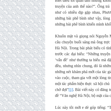
Biết điều tôi quan tâm nhưng khôn
truyện của anh thế nào?”. Ông trả
như có nhiều dịp gặp nhau, Phươ
những bài phê bình như vậy, lòng m
những bài phê bình khiến mình kh
Khuôn mặt và giọng nói Nguyễn M
câu chuyện buổi sáng mà ông trực 
Hà Nội. Trong bài phát biểu có tí
trước các đại biểu: “Những truy
‘vấn đề’ như thường ta hiểu mà đ
đều, nhưng nhìn chung, đó là nhữn
những nét khám phá mới của tác giả
vào cuộc, tham gia với một lòng ti
một tác phẩm hiện thực xã hội chủ 
chờ đợi”
[1]
. Bài viết này có đăng 
đề “Văn nghệ Hà Nội, bộ mặt của cả
Lúc này tôi mới e dè góp tiếng: “T