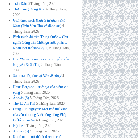
Trần Dần
6 Tháng Tám, 2026
Thơ Trung Dũng Kqđ
6 Tháng Tám,
2026
Giới thiệu sách
Kinh tế tư nhân Việt
Nam
(Trần Văn Thọ và đồng sự)
6
Tháng Tám, 2026
Bình minh đỏ trên Trung Quốc – Chủ
nghĩa Cộng sản Chế ngự một phần tư
Nhân loại thế nào (kỳ 2)
6 Tháng Tám,
2026
Đọc “Xuyên qua mọi chiến tuyến” của
Nguyễn Xuân Thọ
5 Tháng Tám,
2026
Sau nửa đời, đọc lại
Nẻo về của ý
5
Tháng Tám, 2026
Henri Bergson – triết gia của niềm vui
sống
5 Tháng Tám, 2026
Án văn (6)
5 Tháng Tám, 2026
Thơ Lê An Thế
5 Tháng Tám, 2026
Cung Giũ Nguyên: Một khả thể khác
của văn chương Việt bằng tiếng Pháp
thế kỉ hai mươi
4 Tháng Tám, 2026
Hội hè
4 Tháng Tám, 2026
Án văn (5)
4 Tháng Tám, 2026
Khi thực tại trở thành đức tin cuối