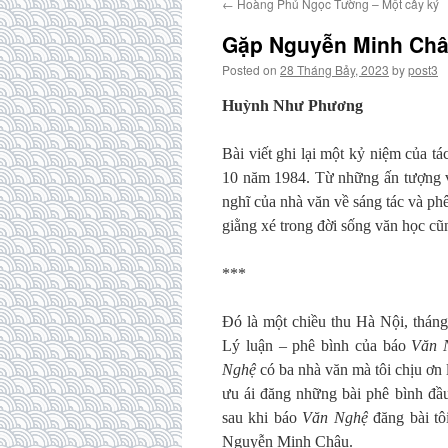
←
Hoàng Phủ Ngọc Tường – Một cây ký
Gặp Nguyễn Minh Châ
Posted on
28 Tháng Bảy, 2023
by
post3
Huỳnh Như Phương
Bài viết ghi lại một kỷ niệm của 
10 năm 1984. Từ những ấn tượng về
nghĩ của nhà văn về sáng tác và p
giằng xé trong đời sống văn học c
***
Đó là một chiều thu Hà Nội, thán
Lý luận – phê bình của báo
Văn 
Nghệ
có ba nhà văn mà tôi chịu ơn
ưu ái đăng những bài phê bình đầu
sau khi báo
Văn Nghệ
đăng bài tôi
Nguyễn Minh Châu.