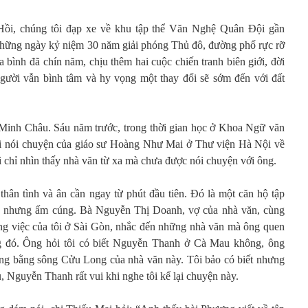
ồi, chúng tôi đạp xe về khu tập thể Văn Nghệ Quân Đội gần
ững ngày kỷ niệm 30 năm giải phóng Thủ đô, đường phố rực rỡ
 bình đã chín năm, chịu thêm hai cuộc chiến tranh biên giới, đời
ười vẫn bình tâm và hy vọng một thay đổi sẽ sớm đến với đất
Minh Châu. Sáu năm trước, trong thời gian học ở Khoa Ngữ văn
i nói chuyện của giáo sư Hoàng Như Mai ở Thư viện Hà Nội về
ôi chỉ nhìn thấy nhà văn từ xa mà chưa được nói chuyện với ông.
hân tình và ân cần ngay từ phút đầu tiên. Đó là một căn hộ tập
g, nhưng ấm cúng. Bà Nguyễn Thị Doanh, vợ của nhà văn, cùng
ng việc của tôi ở Sài Gòn, nhắc đến những nhà văn mà ông quen
ng đó. Ông hỏi tôi có biết Nguyễn Thanh ở Cà Mau không, ông
ồng bằng sông Cửu Long của nhà văn này. Tôi bảo có biết nhưng
 Nguyễn Thanh rất vui khi nghe tôi kể lại chuyện này.