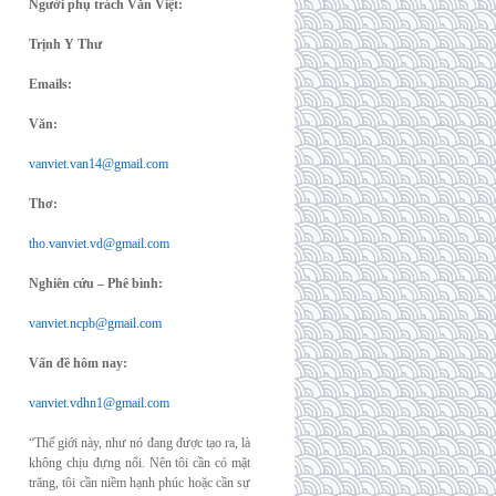
Người phụ trách Văn Việt:
Trịnh Y Thư
Emails:
Văn:
vanviet.van14@gmail.com
Thơ:
tho.vanviet.vd@gmail.com
Nghiên cứu – Phê bình:
vanviet.ncpb@gmail.com
Vấn đề hôm nay:
vanviet.vdhn1@gmail.com
“Thế giới này, như nó đang được tạo ra, là
không chịu đựng nổi. Nên tôi cần có mặt
trăng, tôi cần niềm hạnh phúc hoặc cần sự