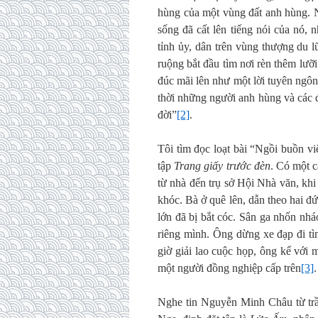
hùng của một vùng đất anh hùng. N
sống đã cất lên tiếng nói của nó,
tỉnh ủy, dân trên vùng thượng du l
ruộng bắt đầu tìm nơi rèn thêm lưỡ
đúc mãi lên như một lời tuyên ngôn
thời những người anh hùng và các 
đời”
[2]
.
Tôi tìm đọc loạt bài “Ngồi buồn v
tập
Trang giấy trước đèn
. Có một 
từ nhà đến trụ sở Hội Nhà văn, kh
khóc. Bà ở quê lên, dẫn theo hai đứ
lớn đã bị bắt cóc. Sân ga nhốn nh
riêng mình. Ông dừng xe đạp đi t
giờ giải lao cuộc họp, ông kể với
một người đồng nghiệp cấp trên
[3]
.
Nghe tin Nguyễn Minh Châu từ trần