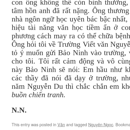
con ông không thể còn bình thường, 
tâm hồn anh đã rất nặng. Ông thương 
nhà ngôn ngữ học uyên bác bậc nhất,
hiệu tài năng văn học tiềm ẩn ở c
phương cách may ra có thể chữa bệnh
Ông hỏi tôi về Trường Viết văn Nguyễ
tỏ ý muốn gửi Bảo Ninh vào trường, 
cho tôi. Tôi rất cảm động và vô cùn
này Bảo Ninh sẽ nói: Em hầu như k
các thầy đã nói đã dạy ở trường, n
năm Nguyễn Du thì chắc chắn em kh
buồn chiến tranh.
N.N.
This entry was posted in
Văn
and tagged
Nguyên Ngọc
. Bookma