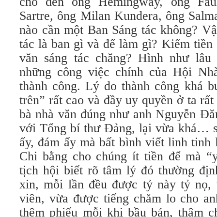
cho đến ông Hemingway, ông Faul
Sartre, ông Milan Kundera, ông Sal
nào cần một Ban Sáng tác không? Vậy
tác là ban gì và để làm gì? Kiếm tiền 
văn sáng tác chăng? Hình như lâu 
những công việc chính của Hội Nh
thành công. Lý do thành công khá bu
trên” rất cao và đầy uy quyền ở ta rấ
bà nhà văn đúng như anh Nguyễn Đă
với Tổng bí thư Đảng, lại vừa khá… 
ấy, đám ấy mà bất bình viết linh tinh 
Chi bằng cho chúng ít tiền để mà “
tịch hội biết rõ tâm lý đó thường đị
xin, mỗi lần đều được tỷ này tỷ nọ,
viên, vừa được tiếng chăm lo cho a
thêm phiếu mỗi khi bầu bán, thậm ch