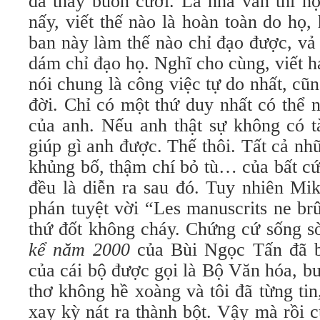
đã thấy buồn cười. Là nhà văn thì họ v
nấy, viết thế nào là hoàn toàn do họ
ban này làm thế nào chỉ đạo được, vả
dám chỉ đạo họ. Nghĩ cho cùng, viết h
nói chung là công việc tự do nhất, cũn
đời. Chỉ có một thứ duy nhất có thể 
của anh. Nếu anh thật sự không có tà
giúp gì anh được. Thế thôi. Tất cả n
khủng bố, thậm chí bỏ tù… của bất cứ
đều là diễn ra sau đó. Tuy nhiên Mi
phán tuyệt vời “Les manuscrits ne brû
thứ đốt không cháy. Chứng cứ sống s
kể năm 2000
của Bùi Ngọc Tấn đã b
của cái bộ được gọi là Bộ Văn hóa, bu
thơ không hề xoàng và tôi đã từng ti
xay kỳ nát ra thành bột. Vậy mà rồi