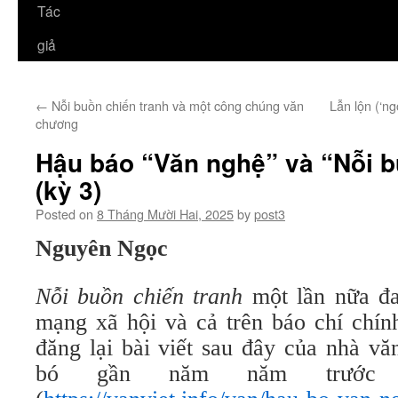
Tác
giả
←
Nỗi buồn chiến tranh và một công chúng văn
Lẫn lộn (‘ng
chương
Hậu báo “Văn nghệ” và “Nỗi b
(kỳ 3)
Posted on
8 Tháng Mười Hai, 2025
by
post3
Nguyên Ngọc
Nỗi buồn chiến tranh
một lần nữa đa
mạng xã hội và cả trên báo chí chín
đăng lại bài viết sau đây của nhà v
bó gần năm năm trước 