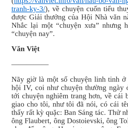
(
https://vanviet.info/van/hau-bo-van-
tranh-ky-3/
), về chuyện cuốn tiểu th
được Giải thưởng của Hội Nhà văn n
Nhắc lại một “chuyện xưa” nhưng h
“chuyện nay”.
Văn Việt
—————
Nãy giờ là một số chuyện linh tinh 
hội IV, coi như chuyện thường ngày 
tới chuyện nghiêm trang hơn, về cái
giao cho tôi, như tôi đã nói, có cái t
thấy rất kỳ quặc: Ban Sáng tác. Thử 
ông Flaubert, ông Dostoievski, ông To