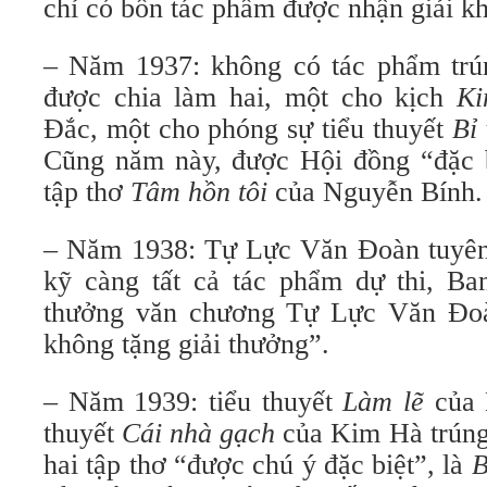
chỉ có bốn tác phẩm được nhận giải k
– Năm 1937: không có tác phẩm trúng
được chia làm hai, một cho kịch
Ki
Đắc, một cho phóng sự tiểu thuyết
Bỉ
Cũng năm này, được Hội đồng “đặc b
tập thơ
Tâm hồn tôi
của Nguyễn Bính.
– Năm 1938: Tự Lực Văn Đoàn tuyên
kỹ càng tất cả tác phẩm dự thi, Ba
thưởng văn chương Tự Lực Văn Đoà
không tặng giải thưởng”.
– Năm 1939: tiểu thuyết
Làm lẽ
của 
thuyết
Cái nhà gạch
của Kim Hà trúng 
hai tập thơ “được chú ý đặc biệt”, là
B