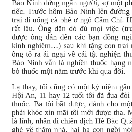
Bảo Ninh đứng ngẩn người, sợ một ph
tiếc. Trước hôm Bảo Ninh lên đường 
trai đi uống cà phê ở ngõ Cấm Chỉ. H
rất lâu. Ông dặn dò đủ mọi việc (t
được ông dẫn đến các bạn đồng ngũ
kinh nghiệm…) sau khi tặng con trai
ông tỏ ra ái ngại về cái tật nghiện t
Bảo Ninh vẫn là nghiền thuốc hạng n
bỏ thuốc một năm trước khi qua đời.
Lạ thay, tôi cũng có một kỷ niệm gần
Hội An, 11 hay 12 tuổi tôi đã đua đòi 
thuốc. Ba tôi bắt được, đánh cho một
phải khóc xin mãi tôi mới được tha.
là lính, nhân đi chiến dịch Hè Bắc Qu
ghé về thăm nhà, hai ba con ngồi nó