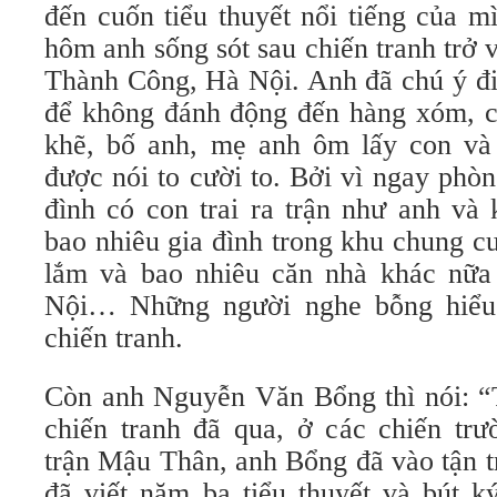
đến cuốn tiểu thuyết nổi tiếng của m
hôm anh sống sót sau chiến tranh trở
Thành Công, Hà Nội. Anh đã chú ý đi 
để không đánh động đến hàng xóm, c
khẽ, bố anh, mẹ anh ôm lấy con và
được nói to cười to. Bởi vì ngay phò
đình có con trai ra trận như anh và
bao nhiêu gia đình trong khu chung c
lắm và bao nhiêu căn nhà khác nữa
Nội… Những người nghe bỗng hiểu r
chiến tranh.
Còn anh Nguyễn Văn Bổng thì nói: “T
chiến tranh đã qua, ở các chiến trư
trận Mậu Thân, anh Bổng đã vào tận t
đã viết năm ba tiểu thuyết và bút k