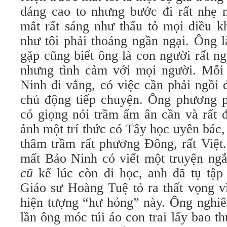
dáng cao to nhưng bước đi rất nhẹ n
mắt rất sáng như thấu tỏ mọi điều k
như tôi phải thoáng ngần ngại. Ông l
gặp cũng biết ông là con người rất n
nhưng tình cảm với mọi người. Mỗi 
Ninh đi vắng, có việc cần phải ngồi 
chủ động tiếp chuyện. Ông phương p
có giọng nói trầm ấm ân cần và rất 
ảnh một trí thức có Tây học uyên bác
thâm trầm rất phương Đông, rất Việt
mất Bảo Ninh có viết một truyện ng
cũ
kể lúc còn đi học, anh đã tụ tập
Giáo sư Hoàng Tuệ tỏ ra thất vọng v
hiện tượng “hư hỏng” này. Ông nghiê
lần ông móc túi áo con trai lấy bao t