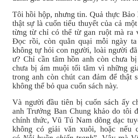
Tôi hồi hộp, nhưng tin. Quả thực Bảo 
thật sự là cuốn tiểu thuyết của cả mộ
từng từ chỉ có thể từ gan ruột mà ra
Đọc rồi, còn quằn quại mỗi ngày ta
không tự hỏi con người, loài người đ
ư? Chỉ cần tâm hồn anh còn chưa bị
chưa bị ám muội tối tăm vì những gi
trong anh còn chút can đảm để thật 
không thể bỏ qua cuốn sách này.
Và người đầu tiên bị cuốn sách ấy ch
anh Trưởng Ban Chung khảo do tôi đ
chính thức, Vũ Tú Nam dõng dạc tuy
không có giải văn xuôi, hoặc nếu có
có
Nỗi buồn chiến tranh
”. Vậy mà V