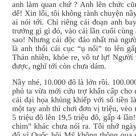
anh làm quan chứ ? Anh lên chức cũn
dễ! Xin lỗi, tôi không rành chuyện n
ai nói tới. Chỉ riêng cái đoạn anh ba
trưởng gì gì đó, vào cái lần cuối cùn
sao! Nhưng cái độc đáo nhất mà ngườ
là anh thổi cái cục “ụ nổi” to lên gấ
Thản nhiên, khỏe re, vô tư lự! Người
được, nghĩ tới còn chưa dám.
Nầy nhé, 10.000 đô là lớn rồi. 100.00
phủ ta vừa mới cứu trợ khẩn cấp cho 
cái đại họa khủng khiếp với số tiền 
một tay anh thì chơi đơn vị triệu, vèo 
5 triệu đô lên 19,5 triệu đô, gấp 4 lầ
chìm” khác chưa nói ra. Tôi nhớ ngà
đổ vì Quốc hội Mỹ không thông qua gó