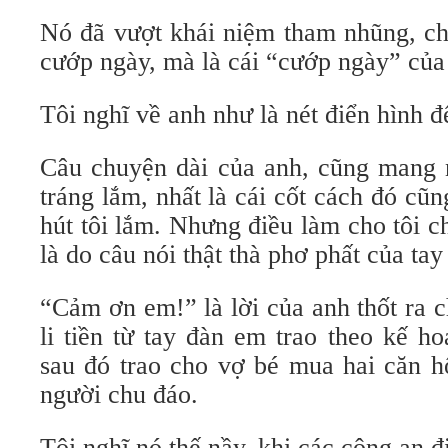
Nó đã vượt khái niệm tham nhũng, ch
cướp ngày, mà là cái “cướp ngày” của
Tôi nghĩ về anh như là nét điển hình 
Câu chuyện dài của anh, cũng mang n
tráng lắm, nhất là cái cốt cách đó cũn
hút tôi lắm. Nhưng điều làm cho tôi ch
là do câu nói thật thà phơ phất của ta
“Cảm ơn em!” là lời của anh thốt ra c
li tiền từ tay đàn em trao theo kế h
sau đó trao cho vợ bé mua hai căn h
người chu đáo.
Tôi nghĩ nó thế nầy, khi các công an đi