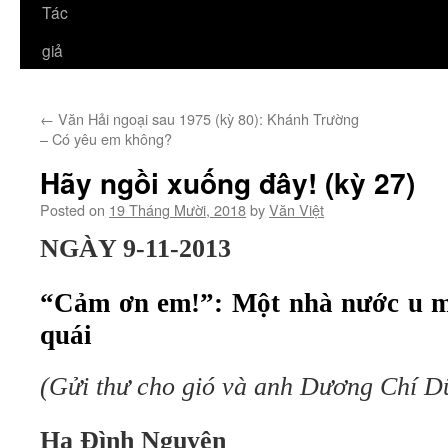
Tác
giả
←
Văn Hải ngoại sau 1975 (kỳ 80): Khánh Trường
– Có yêu em không?
Hãy ngồi xuống đây! (kỳ 27)
Posted on
19 Tháng Mười, 2018
by
Văn Việt
NGÀY 9-11-2013
“Cảm ơn em!”: Một nhà nước u mi
quái
(Gửi thư cho gió và anh Dương Chí D
Hạ Đình Nguyên