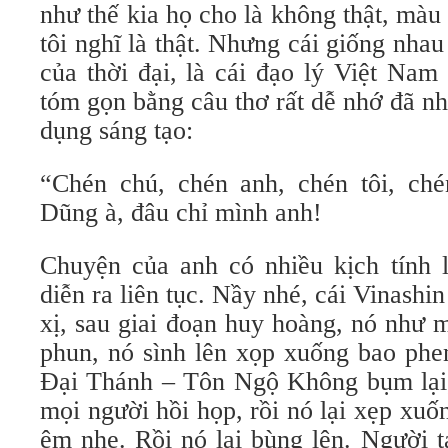
như thế kia họ cho là không thật, mà
tôi nghĩ là thật. Nhưng cái giống nh
của thời đại, là cái đạo lý Việt Nam
tóm gọn bằng câu thơ rất dễ nhớ đã n
dụng sáng tạo:
“Chén chú, chén anh, chén tôi, ch
Dũng à, đâu chỉ mình anh!
Chuyện của anh có nhiều kịch tính l
diễn ra liên tục. Nầy nhé, cái Vinash
xị, sau giai đoạn huy hoàng, nó như 
phun, nó sình lên xọp xuống bao phe
Đại Thánh – Tôn Ngộ Không bụm lại, 
mọi người hồi họp, rồi nó lại xẹp xuốn
êm nhẹ. Rồi nó lại bùng lên. Người 