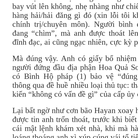
bay vút lên không, nhẹ nhàng như chiế
hàng hải/hải đăng gì đó (xin lỗi tôi
chính trị/chuyên môn). Người bình 
đang “chìm”, mà anh được thoát lên 
đĩnh đạc, ai cũng ngạc nhiên, cực kỳ 
Mà đúng vậy. Anh có giấy bổ nhiệm
người đứng đầu địa phận Hoa Quả Sơ
có Bình Hộ pháp (1) bảo vệ “đúng 
thông qua đề huề nhiều loại thủ tục: th
kiến “không có vấn đề gì” của cấp ủy
Lại bất ngờ như cơn bão Hayan xoay 
được tin anh trốn thoát, trước khi biế
cái mật lệnh khám xét nhà, khi mà h
loáng thoáng anh xì xúp cúng vái tổ ti