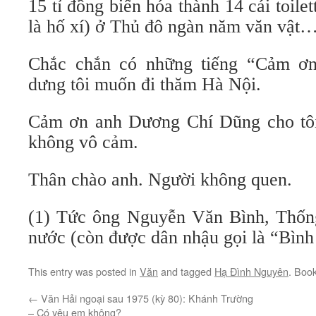
15 tỉ đồng biến hóa thành 14 cái toile
là hố xí) ở Thủ đô ngàn năm văn vật
Chắc chắn có những tiếng “Cảm ơ
dưng tôi muốn đi thăm Hà Nội.
Cảm ơn anh Dương Chí Dũng cho tô
không vô cảm.
Thân chào anh. Người không quen.
(1) Tức ông Nguyễn Văn Bình, Thốn
nước (còn được dân nhậu gọi là “Bình 
This entry was posted in
Văn
and tagged
Hạ Đình Nguyên
. Boo
←
Văn Hải ngoại sau 1975 (kỳ 80): Khánh Trường
– Có yêu em không?