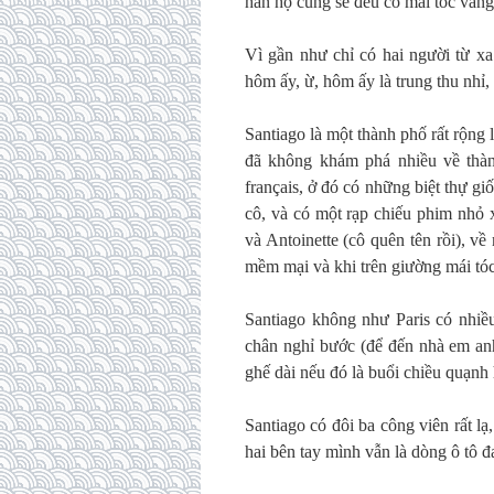
hẳn họ cũng sẽ đều có mái tóc vàng
Vì gần như chỉ có hai người từ xa
hôm ấy, ừ, hôm ấy là trung thu nhỉ,
Santiago là một thành phố rất rộng 
đã không khám phá nhiều về thàn
français, ở đó có những biệt thự
cô, và có một rạp chiếu phim nhỏ
và Antoinette (cô quên tên rồi), về
mềm mại và khi trên giường mái tóc
Santiago không như Paris có nhiề
chân nghỉ bước (để đến nhà em anh
ghế dài nếu đó là buổi chiều quạnh 
Santiago có đôi ba công viên rất lạ,
hai bên tay mình vẫn là dòng ô tô đ