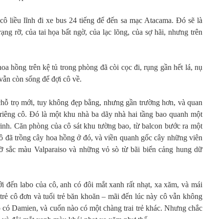
cô liều lĩnh đi xe bus 24 tiếng để đến sa mạc Atacama. Đó sẽ là
ng rỡ, của tai họa bất ngờ, của lạc lõng, của sợ hãi, nhưng trên
oa hồng trên kệ tủ trong phòng đã còi cọc đi, rụng gần hết lá, nụ
ẫn còn sống để đợi cô về.
hỗ trọ mới, tuy không đẹp bằng, nhưng gần trường hơn, và quan
riêng cô. Đó là một khu nhà ba dãy nhà hai tầng bao quanh một
rinh. Căn phòng của cô sát khu tường bao, từ balcon bước ra một
Cô đã trồng cây hoa hồng ở đó, và viền quanh gốc cây những viên
 rỡ sắc màu Valparaiso và những vỏ sò từ bãi biển cảng hung dữ
i đến labo của cô, anh có đôi mắt xanh rất nhạt, xa xăm, và mái
trẻ cô đơn và tuổi trẻ băn khoăn – mãi đến lúc này cô vẫn không
o có Damien, và cuốn nào có một chàng trai trẻ khác. Nhưng chắc