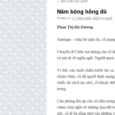
←
Bản chất của người
Năm bông hồng đỏ
Posted on
11 Tháng Bảy, 2025
by
post3
Phan Thị Hà Dương
Santiago – mùa hè năm ấy, cô mang
Chuyến đi Chile hai tháng của cô l
và mù tịt về ngôn ngữ. Người quen 
Vì thế, vào buổi chiều trước lúc r
chúm chím, cô đã quyết định mang 
chiếc túi xách tay nhỏ, cô khoác th
trong.
Căn phòng ấm áp của cô nằm trong 
chăm chút ngồi vẽ những họa tiết 
sức, có lẽ bà sống nhờ vào những c