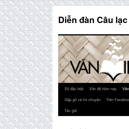
Skip
to
Diễn đàn Câu lạc
content
Số đặc biệt
Vấn đề hôm nay
Văn
Gặp gỡ và trò chuyện
Trên Faceboo
Tác giả