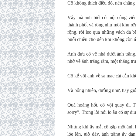
Cô không thích điều đó, nên chẳng 
Vậy mà anh biết có một công viên 
thành phố, và rộng như một khu rừ
rộng, rồi leo qua những vách đá b
buổi chiều cho đến khi không còn 
Anh đưa cô về nhà dưới ánh trăng,
nhớ về ánh trăng rằm, một tháng trư
Cô kể với anh về sa mạc cát cằn kh
Và bỗng nhiên, dường như, hay gió 
Quá hoảng hốt, cô vội quay đi. Th
sorry”. Trong lời nói lo âu có sự dị
Nhưng khi ấy mắt cô gặp một ánh lấ
lóe lên, giờ đây, ánh trăng ấy đ