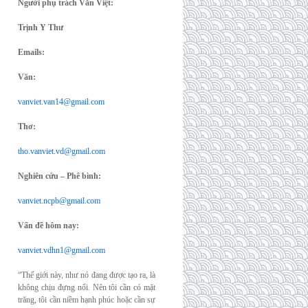
Người phụ trách Văn Việt:
Trịnh Y Thư
Emails:
Văn:
vanviet.van14@gmail.com
Thơ:
tho.vanviet.vd@gmail.com
Nghiên cứu – Phê bình:
vanviet.ncpb@gmail.com
Vấn đề hôm nay:
vanviet.vdhn1@gmail.com
“Thế giới này, như nó đang được tạo ra, là
không chịu đựng nổi. Nên tôi cần có mặt
trăng, tôi cần niềm hạnh phúc hoặc cần sự