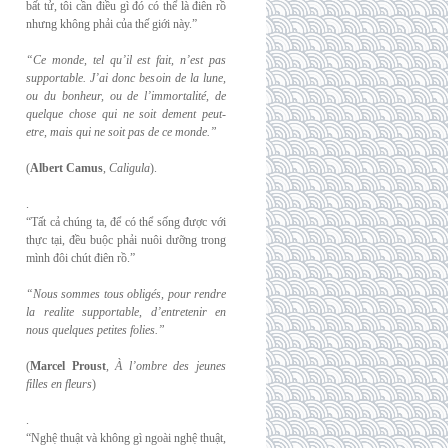
bất tử, tôi cần điều gì đó có thể là điên rồ
nhưng không phải của thế giới này.”
“Ce monde, tel qu’il est fait, n’est pas
supportable. J’ai donc besoin de la lune,
ou du
bonheur, ou de l’immortalité, de
quelque chose qui ne soit dement peut-
etre, mais qui
ne soit pas de ce monde.”
(
Albert Camus
,
Caligula
).
.
“Tất cả chúng ta, để có thể sống được với
thực tại, đều buộc phải nuôi dưỡng trong
mình đôi chút điên rồ.”
“Nous sommes tous obligés, pour rendre
la realite supportable, d’entretenir en
nous
quelques petites folies.”
(
Marcel Proust
,
À l’ombre des jeunes
filles en fleurs
)
.
“Nghệ thuật và không gì ngoài nghệ thuật,