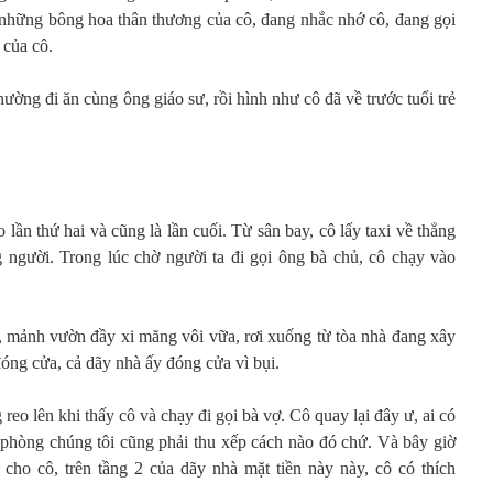
những bông hoa thân thương của cô, đang nhắc nhớ cô, đang gọi
 của cô.
hường đi ăn cùng ông giáo sư, rồi hình như cô đã về trước tuổi trẻ
lần thứ hai và cũng là lần cuối. Từ sân bay, cô lấy taxi về thẳng
 người. Trong lúc chờ người ta đi gọi ông bà chủ, cô chạy vào
o, mảnh vườn đầy xi măng vôi vữa, rơi xuống từ tòa nhà đang xây
óng cửa, cả dãy nhà ấy đóng cửa vì bụi.
reo lên khi thấy cô và chạy đi gọi bà vợ. Cô quay lại đây ư, ai có
ó phòng chúng tôi cũng phải thu xếp cách nào đó chứ. Và bây giờ
cho cô, trên tầng 2 của dãy nhà mặt tiền này này, cô có thích