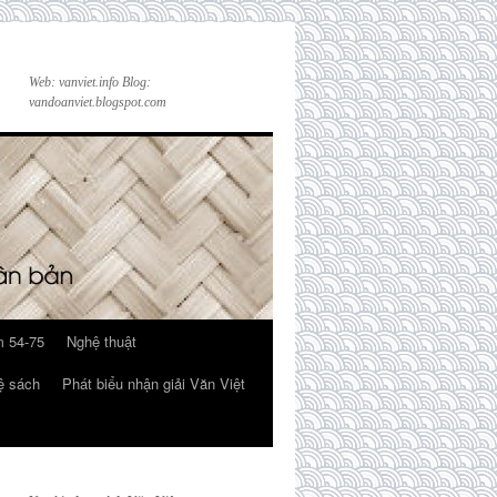
Web: vanviet.info Blog:
vandoanviet.blogspot.com
 54-75
Nghệ thuật
ệ sách
Phát biểu nhận giải Văn Việt