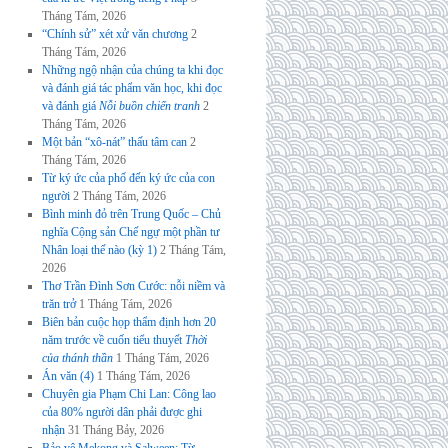
Tháng Tám, 2026
“Chính sử” xét xử văn chương
2
Tháng Tám, 2026
Những ngộ nhận của chúng ta khi đọc
và đánh giá tác phẩm văn học, khi đọc
và đánh giá
Nỗi buồn chiến tranh
2
Tháng Tám, 2026
Một bản “xô-nát” thấu tâm can
2
Tháng Tám, 2026
Từ ký ức của phố đến ký ức của con
người
2 Tháng Tám, 2026
Bình minh đỏ trên Trung Quốc – Chủ
nghĩa Cộng sản Chế ngự một phần tư
Nhân loại thế nào (kỳ 1)
2 Tháng Tám,
2026
Thơ Trần Đình Sơn Cước: nỗi niềm và
trăn trở
1 Tháng Tám, 2026
Biên bản cuộc họp thẩm định hơn 20
năm trước về cuốn tiểu thuyết
Thời
của thánh thần
1 Tháng Tám, 2026
Án văn (4)
1 Tháng Tám, 2026
Chuyên gia Phạm Chi Lan: Công lao
của 80% người dân phải được ghi
nhận
31 Tháng Bảy, 2026