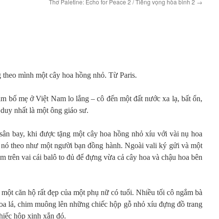
Thơ Paletine: Echo for Peace 2 / Tiếng vọng hòa bình 2
→
 theo mình một cây hoa hồng nhỏ. Từ Paris.
àm bố mẹ ở Việt Nam lo lắng – cô đến một đất nước xa lạ, bất ổn,
duy nhất là một ông giáo sư.
a sân bay, khi được tặng một cây hoa hồng nhỏ xíu với vài nụ hoa
nó theo như một người bạn đồng hành. Ngoài vali ký gửi và một
êm trên vai cái balô to đủ để đựng vừa cả cây hoa và chậu hoa bên
một căn hộ rất đẹp của một phụ nữ có tuổi. Nhiều tối cô ngắm bà
hoa lá, chim muông lên những chiếc hộp gỗ nhỏ xíu đựng đồ trang
hiếc hộp xinh xắn đó.