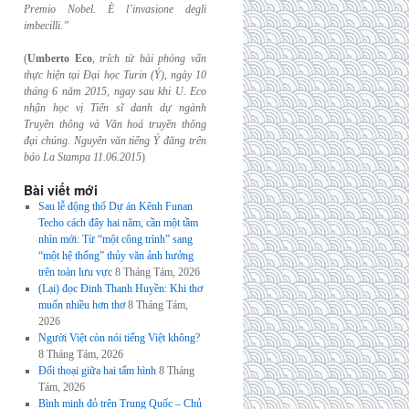
Premio Nobel. È l’invasione
degli
imbecilli.”
(
Umberto Eco
,
trích từ bài phỏng vấn
thực hiện tại Đại học Turin (Ý), ngày 10
tháng 6
năm 2015, ngay sau khi U. Eco
nhận học vị Tiến sĩ danh dự ngành
Truyền thông và
Văn hoá truyền thông
đại chúng. Nguyên văn tiếng Ý đăng trên
báo La Stampa
11.06.2015
)
Bài viết mới
Sau lễ động thổ Dự án Kênh Funan
Techo cách đây hai năm, cần một tầm
nhìn mới: Từ “một công trình” sang
“một hệ thống” thủy văn ảnh hưởng
trên toàn lưu vực
8 Tháng Tám, 2026
(Lại) đọc Đinh Thanh Huyền: Khi thơ
muốn nhiều hơn thơ
8 Tháng Tám,
2026
Người Việt còn nói tiếng Việt không?
8 Tháng Tám, 2026
Đối thoại giữa hai tấm hình
8 Tháng
Tám, 2026
Bình minh đỏ trên Trung Quốc – Chủ