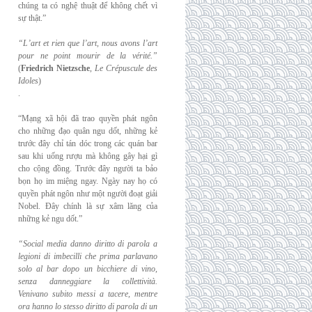
chúng ta có nghệ thuật để không chết vì
sự thật.”
“L’art et rien que l’art, nous avons l’art
pour ne point mourir de la vérité.”
(
Friedrich
Nietzsche
,
Le Crépuscule des
Idoles
)
.
“Mạng xã hội đã trao quyền phát ngôn
cho những đạo quân ngu dốt, những kẻ
trước đây chỉ tán dóc trong các quán bar
sau khi uống rượu mà không gây hại gì
cho cộng đồng. Trước đây người ta bảo
bọn họ im miệng ngay. Ngày nay họ có
quyền phát ngôn như một người đoạt giải
Nobel. Đây chính là sự xâm lăng của
những kẻ ngu dốt.”
“Social media danno diritto di parola a
legioni di imbecilli che prima parlavano
solo al
bar dopo un bicchiere di vino,
senza danneggiare la collettività.
Venivano subito messi a
tacere, mentre
ora hanno lo stesso diritto di parola di un