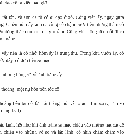
đi dạo công viên bao giờ.
rất lớn, và anh đã rủ cô đi dạo ở đó. Công viên ấy, ngay giữa
ng. Chiều hôm ấy, anh đã cùng cô chậm bước trên những thảm cỏ
ên dòng thác con con chảy rì rầm. Công viên rộng đến nỗi đi cả
ánh nắng.
 vậy nên là cô nhớ, hôm ấy là trung thu. Trong khu vườn ấy, cô
ớc đây, cô đơn trên sa mạc.
ô nhưng hùng vĩ, về ánh trăng ấy.
thoảng, một nụ hôn trên tóc cô.
oảng bên tai cô lời nói thảng thốt và lo âu “I’m sorry, I’m so
u dàng kỳ lạ.
p lánh, hệt như khi ánh trăng sa mạc chiếu vào những hạt cát để
ang chiếu vào những vỏ sò và lấp lánh, cô nhìn chăm chăm vào