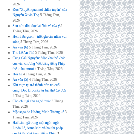
2026
Đọc “Xuyên qua mọi chiến tuyến” của
Nguyễn Xuân Thọ
5 Tháng Tám,
2026
Sau nửa đời, đọc lại
Nẻo về của ý
5
Tháng Tám, 2026
Henri Bergson – triết gia của niềm vui
sống
5 Tháng Tám, 2026
Án văn (6)
5 Tháng Tám, 2026
Thơ Lê An Thế
5 Tháng Tám, 2026
Cung Giũ Nguyên: Một khả thể khác
của văn chương Việt bằng tiếng Pháp
thế kỉ hai mươi
4 Tháng Tám, 2026
Hội hè
4 Tháng Tám, 2026
Án văn (5)
4 Tháng Tám, 2026
Khi thực tại trở thành đức tin cuối
cùng: Đọc Brodsky từ bài thơ
Cô đơn
4 Tháng Tám, 2026
Còn chút gì cho nghệ thuật
3 Tháng
Tám, 2026
Một saga do Hoàng Minh Tường kể
3
Tháng Tám, 2026
Hai bản ngã trong một ngôn ngữ –
Linda Lê, Anna Moï và hai thi pháp
của kí ức Việt trong tiếng Pháp
3