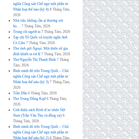
nghĩa Cộng sản Chế ngự một phần tư
Nhân loại thế nào (kỳ 4)
8 Tháng Tám,
2026
Nhà văn, không cần ai thương xót
họ…
7 Tháng Tám, 2026
Trong cõi người ta
7 Tháng Tám, 2026
Tạp chí Tổ Quốc và truyện ngắn
Anh
Cò Lấm
7 Tháng Tám, 2026
Thư tình gửi Ngoại
: Một thiên sử gia
đình khiến ta rơi lệ
7 Tháng Tám, 2026
Thơ Nguyễn Thị Thanh Bình
7 Tháng
Tám, 2026
Bình minh đỏ trên Trung Quốc – Chủ
nghĩa Cộng sản Chế ngự một phần tư
Nhân loại thế nào (kỳ 3)
7 Tháng Tám,
2026
Trần Dần
6 Tháng Tám, 2026
Thơ Trung Dũng Kqđ
6 Tháng Tám,
2026
Giới thiệu sách
Kinh tế tư nhân Việt
Nam
(Trần Văn Thọ và đồng sự)
6
Tháng Tám, 2026
Bình minh đỏ trên Trung Quốc – Chủ
nghĩa Cộng sản Chế ngự một phần tư
Nhân loại thế nào (kỳ 2)
6 Tháng Tám,