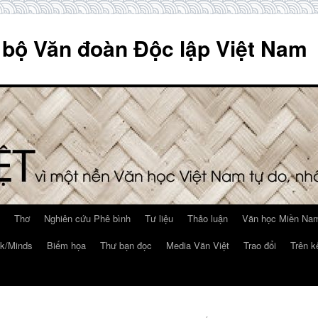
 bộ Văn đoàn Độc lập Việt Nam
Thơ
Nghiên cứu Phê bình
Tư liệu
Thảo luận
Văn học Miền Nam
k/Minds
Biếm họa
Thư bạn đọc
Media Văn Việt
Trao đổi
Trên k