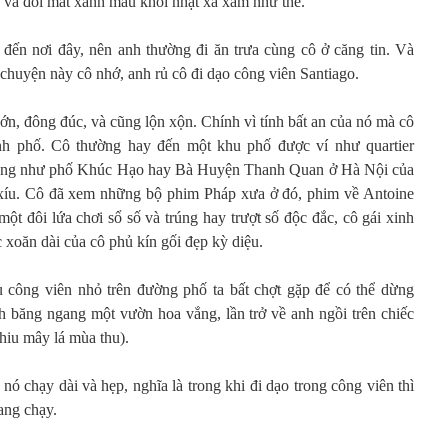
 và đôi mắt xanh màu khói nhạt xa xăm như thế.
 đến nơi đây, nên anh thường đi ăn trưa cùng cô ở căng tin. Và
 chuyện này cô nhớ, anh rủ cô đi dạo công viên Santiago.
lớn, đông đúc, và cũng lộn xộn. Chính vì tính bất an của nó mà cô
h phố. Cô thường hay đến một khu phố được ví như quartier
 giống như phố Khúc Hạo hay Bà Huyện Thanh Quan ở Hà Nội của
 xíu. Cô đã xem những bộ phim Pháp xưa ở đó, phim về Antoine
 một đôi lứa chơi sổ số và trúng hay trượt số độc đắc, cô gái xinh
 xoăn dài của cô phủ kín gối đẹp kỳ diệu.
u công viên nhỏ trên đường phố ta bất chợt gặp để có thể dừng
 băng ngang một vườn hoa vắng, lần trở về anh ngồi trên chiếc
hiu mây lá mùa thu).
 nó chạy dài và hẹp, nghĩa là trong khi đi dạo trong công viên thì
ang chạy.