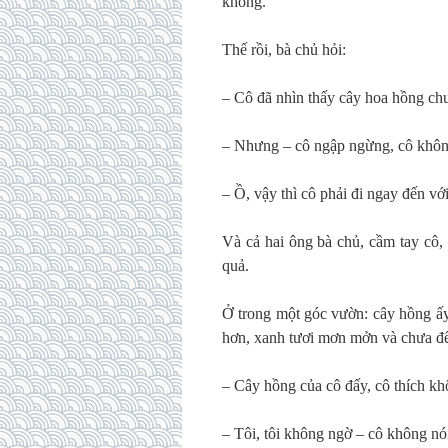
không.
Thế rồi, bà chủ hỏi:
– Cô đã nhìn thấy cây hoa hồng ch
– Nhưng – cô ngập ngừng, cô khôn
– Ồ, vậy thì cô phải đi ngay đến với
Và cả hai ông bà chủ, cầm tay cô,
quả.
Ở trong một góc vườn: cây hồng ấy
hơn, xanh tươi mơn mởn và chưa đế
– Cây hồng của cô đấy, cô thích k
– Tôi, tôi không ngờ – cô không nói