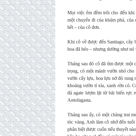
Mọi việc êm đềm trôi cho đến khi 
một chuyến đi của khám phá, của rạ
hết – của cô đơn.
Khi cô về được đến Santiago, cây h
hoa đã héo – nhưng dường như nó v
Tháng sau đó cô đã tìm được một c
trọng, có một mảnh vườn nhỏ cho 
vườn cây lựu, hoa lựu nở đỏ rung 
khoảng vườn tí xíu, xanh rờn cỏ. 
đá agate lượm lặt từ bãi biển rực
Antofagasta.
Tháng sau ấy, có một chàng trai mớ
tóc vàng. Anh làm cô nhớ đến tuổi 
phân biệt được cuốn tiểu thuyết nà