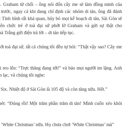
ọ. Graham từ chối – ông nói đốn cây me sẽ làm đồng minh của
 trước, ngay cả khi đang chỉ định các nhóm di tản, ông đã đánh
 Tình hình rất khả quan, hủy bỏ mọi kế hoạch di tản, Sài Gòn sẽ
n chức trẻ ở toà đại sứ phớt lờ Graham và gửi sự thật cho
Trắng gửi điện trả lời – di tản tiếp tục.
ới toà đại sứ, tất cả chúng tôi đều tự hỏi: “Thật vậy sao? Cây me
 reo lên: “Trực thăng đang tới!” và bảo mọi người im lặng. Anh
n lạc, và chúng tôi nghe:
ix. Nhiệt độ ở Sài Gòn là 105 độ và còn tăng nữa. Hết.”
ét: “Đúng rồi! Một trăm phần trăm di tản! Mình cuốn xéo khỏi
n ‘White Christmas’ nữa. Họ chưa chơi ‘White Christmas’ mà”