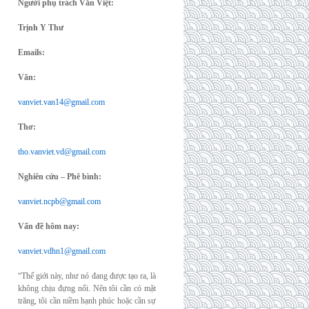
Người phụ trách Văn Việt:
Trịnh Y Thư
Emails:
Văn:
vanviet.van14@gmail.com
Thơ:
tho.vanviet.vd@gmail.com
Nghiên cứu – Phê bình:
vanviet.ncpb@gmail.com
Vấn đề hôm nay:
vanviet.vdhn1@gmail.com
“Thế giới này, như nó đang được tạo ra, là
không chịu đựng nổi. Nên tôi cần có mặt
trăng, tôi cần niềm hạnh phúc hoặc cần sự