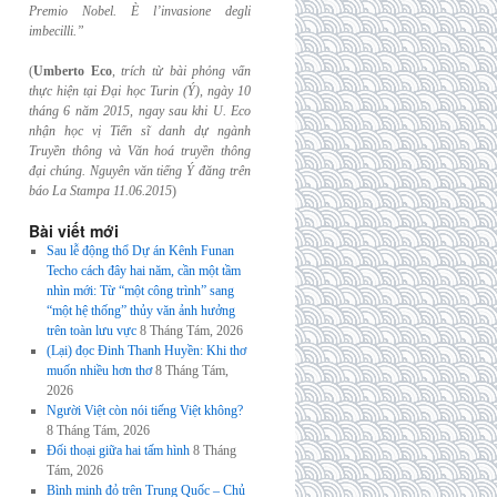
Premio Nobel. È l’invasione
degli
imbecilli.”
(
Umberto Eco
,
trích từ bài phỏng vấn
thực hiện tại Đại học Turin (Ý), ngày 10
tháng 6
năm 2015, ngay sau khi U. Eco
nhận học vị Tiến sĩ danh dự ngành
Truyền thông và
Văn hoá truyền thông
đại chúng. Nguyên văn tiếng Ý đăng trên
báo La Stampa
11.06.2015
)
Bài viết mới
Sau lễ động thổ Dự án Kênh Funan
Techo cách đây hai năm, cần một tầm
nhìn mới: Từ “một công trình” sang
“một hệ thống” thủy văn ảnh hưởng
trên toàn lưu vực
8 Tháng Tám, 2026
(Lại) đọc Đinh Thanh Huyền: Khi thơ
muốn nhiều hơn thơ
8 Tháng Tám,
2026
Người Việt còn nói tiếng Việt không?
8 Tháng Tám, 2026
Đối thoại giữa hai tấm hình
8 Tháng
Tám, 2026
Bình minh đỏ trên Trung Quốc – Chủ