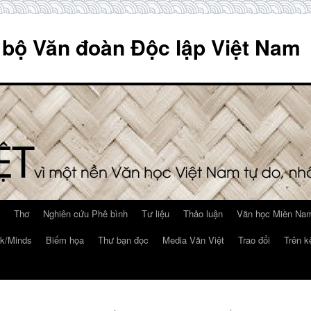
 bộ Văn đoàn Độc lập Việt Nam
Thơ
Nghiên cứu Phê bình
Tư liệu
Thảo luận
Văn học Miền Nam
k/Minds
Biếm họa
Thư bạn đọc
Media Văn Việt
Trao đổi
Trên k