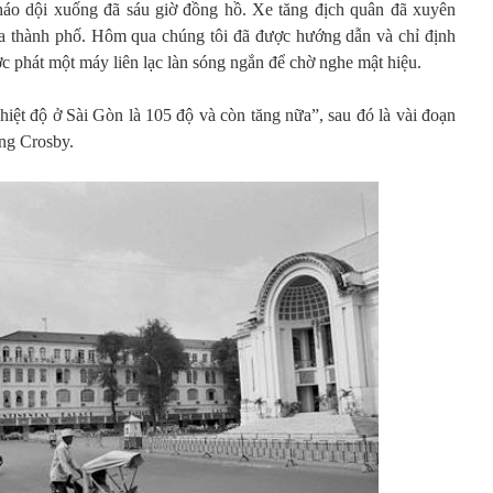
pháo dội xuống đã sáu giờ đồng hồ. Xe tăng địch quân đã xuyên
a thành phố. Hôm qua chúng tôi đã được hướng dẫn và chỉ định
 phát một máy liên lạc làn sóng ngắn để chờ nghe mật hiệu.
hiệt độ ở Sài Gòn là 105 độ và còn tăng nữa”, sau đó là vài đoạn
ing Crosby.