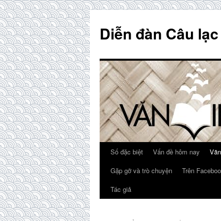
Skip
to
Diễn đàn Câu lạc
content
Số đặc biệt
Vấn đề hôm nay
Văn
Gặp gỡ và trò chuyện
Trên Faceboo
Tác giả