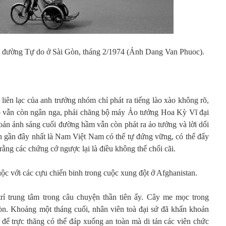
ên đường Tự do ở Sài Gòn, tháng 2/1974 (Ảnh Dang Van Phuoc).
liên lạc của anh trưởng nhóm chỉ phát ra tiếng lào xào không rõ,
nó vẫn còn ngân nga, phải chăng bộ máy Ảo tưởng Hoa Kỳ Vĩ đại
án ánh sáng cuối đường hầm vẫn còn phát ra ảo tưởng và lời dối
n gần đây nhất là Nam Việt Nam có thể tự đứng vững, có thể đẩy
 rằng các chứng cớ ngược lại là điều không thể chối cãi.
uộc với các cựu chiến binh trong cuộc xung đột ở Afghanistan.
rí trung tâm trong câu chuyện thần tiên ấy. Cây me mọc trong
òn. Khoảng một tháng cuối, nhân viên toà đại sứ đã khẩn khoản
ể trực thăng có thể đáp xuống an toàn mà di tản các viên chức