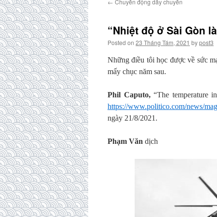
←
Chuyển động dây chuyền
“Nhiệt độ ở Sài Gòn l
Posted on
23 Tháng Tám, 2021
by
post3
Những điều tôi học được về sức m
mấy chục năm sau.
Phil Caputo,
“The temperature in
https://www.politico.com/news/mag
ngày 21/8/2021.
Phạm Văn
dịch