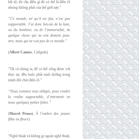
bất tử, tôi cần điều gì đó có thể là điên rồ
nhưng không phải của thế giới này.”
“Ce monde, tel qu’il est fait, n’est pas
supportable. J’ai donc besoin de la lune,
ou du
bonheur, ou de l’immortalité, de
quelque chose qui ne soit dement peut-
etre, mais qui
ne soit pas de ce monde.”
(
Albert Camus
,
Caligula
).
.
“Tất cả chúng ta, để có thể sống được với
thực tại, đều buộc phải nuôi dưỡng trong
mình đôi chút điên rồ.”
“Nous sommes tous obligés, pour rendre
la realite supportable, d’entretenir en
nous
quelques petites folies.”
(
Marcel Proust
,
À l’ombre des jeunes
filles en fleurs
)
.
“Nghệ thuật và không gì ngoài nghệ thuật,