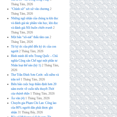
Tháng Tám, 2026
“Chính sử” xét xử văn chương
2
Tháng Tám, 2026
Những ngộ nhận của chúng ta khi đọc
và đánh giá tác phẩm văn học, khi đọc
và đánh giá
Nỗi buồn chiến tranh
2
Tháng Tám, 2026
Một bản “xô-nát” thấu tâm can
2
Tháng Tám, 2026
Từ ký ức của phố đến ký ức của con
người
2 Tháng Tám, 2026
Bình minh đỏ trên Trung Quốc – Chủ
nghĩa Cộng sản Chế ngự một phần tư
Nhân loại thế nào (kỳ 1)
2 Tháng Tám,
2026
Thơ Trần Đình Sơn Cước: nỗi niềm và
trăn trở
1 Tháng Tám, 2026
Biên bản cuộc họp thẩm định hơn 20
năm trước về cuốn tiểu thuyết
Thời
của thánh thần
1 Tháng Tám, 2026
Án văn (4)
1 Tháng Tám, 2026
Chuyên gia Phạm Chi Lan: Công lao
của 80% người dân phải được ghi
nhận
31 Tháng Bảy, 2026