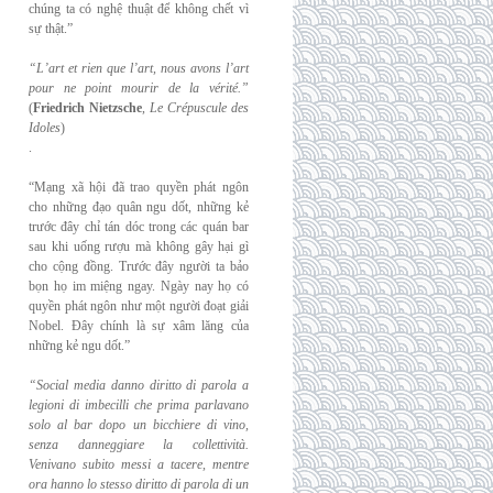
chúng ta có nghệ thuật để không chết vì
sự thật.”
“L’art et rien que l’art, nous avons l’art
pour ne point mourir de la vérité.”
(
Friedrich
Nietzsche
,
Le Crépuscule des
Idoles
)
.
“Mạng xã hội đã trao quyền phát ngôn
cho những đạo quân ngu dốt, những kẻ
trước đây chỉ tán dóc trong các quán bar
sau khi uống rượu mà không gây hại gì
cho cộng đồng. Trước đây người ta bảo
bọn họ im miệng ngay. Ngày nay họ có
quyền phát ngôn như một người đoạt giải
Nobel. Đây chính là sự xâm lăng của
những kẻ ngu dốt.”
“Social media danno diritto di parola a
legioni di imbecilli che prima parlavano
solo al
bar dopo un bicchiere di vino,
senza danneggiare la collettività.
Venivano subito messi a
tacere, mentre
ora hanno lo stesso diritto di parola di un