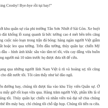
ing Crosby! Bye-bye rồi tụi bay!”
ới khu quân sự của phi trường Tân Sơn Nhứt ở Sài Gòn. Xe buýt
o đài khổng lồ xung quanh là bức tường cao 4 mét bên trên căng
g cuộc náo loạn trong trận đá bóng: hàng ngàn người Việt giẫm
ắt hoặc leo qua tường. Trên đầu tường, thủy quân lục chiến Mỹ
 đầu – hình ảnh khắc sâu vào tâm trí tôi, vừa cay đắng vừa buồn
ng người mà 10 năm trước họ được đưa tới để cứu.
 ngang qua những người lính Nam Việt ủ rũ và hoảng sợ, tôi cũng
cho đất nước tôi. Tôi cảm thấy như kẻ đào ngũ.
rên đường bay, chúng tôi được lùa vào khu Tùy viên Quân sự. Ở
au mấy giờ rối loạn vừa qua. Hàng trăm người Việt, phần lớn là sĩ
úng tôi. Thủy quân lục chiến và nhân viên toà đại sứ chia chúng
thẻ lên máy bay, chỉ chúng tôi chỗ tập họp. Chúng tôi tiến ra cửa.