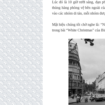
Lúc đó là 10 giờ rưỡi sáng, đạn 
thủng hàng phòng vệ bên ngoài củ
vào các nhóm di tản, mỗi nhóm được
Mật hiệu chúng tôi chờ nghe là: “N
trong bài “White Christmas” của B