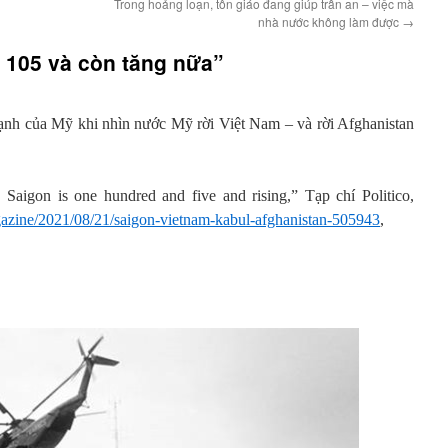
Trong hoảng loạn, tôn giáo đang giúp trấn an – việc mà
nhà nước không làm được
→
à 105 và còn tăng nữa”
ạnh của Mỹ khi nhìn nước Mỹ rời Việt Nam – và rời Afghanistan
 Saigon is one hundred and five and rising,” Tạp chí Politico,
azine/2021/08/21/saigon-vietnam-kabul-afghanistan-505943
,