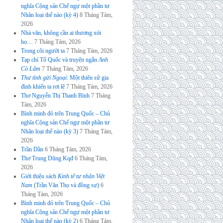
nghĩa Cộng sản Chế ngự một phần tư
Nhân loại thế nào (kỳ 4)
8 Tháng Tám,
2026
Nhà văn, không cần ai thương xót
họ…
7 Tháng Tám, 2026
Trong cõi người ta
7 Tháng Tám, 2026
Tạp chí Tổ Quốc và truyện ngắn
Anh
Cò Lấm
7 Tháng Tám, 2026
Thư tình gửi Ngoại
: Một thiên sử gia
đình khiến ta rơi lệ
7 Tháng Tám, 2026
Thơ Nguyễn Thị Thanh Bình
7 Tháng
Tám, 2026
Bình minh đỏ trên Trung Quốc – Chủ
nghĩa Cộng sản Chế ngự một phần tư
Nhân loại thế nào (kỳ 3)
7 Tháng Tám,
2026
Trần Dần
6 Tháng Tám, 2026
Thơ Trung Dũng Kqđ
6 Tháng Tám,
2026
Giới thiệu sách
Kinh tế tư nhân Việt
Nam
(Trần Văn Thọ và đồng sự)
6
Tháng Tám, 2026
Bình minh đỏ trên Trung Quốc – Chủ
nghĩa Cộng sản Chế ngự một phần tư
Nhân loại thế nào (kỳ 2)
6 Tháng Tám,