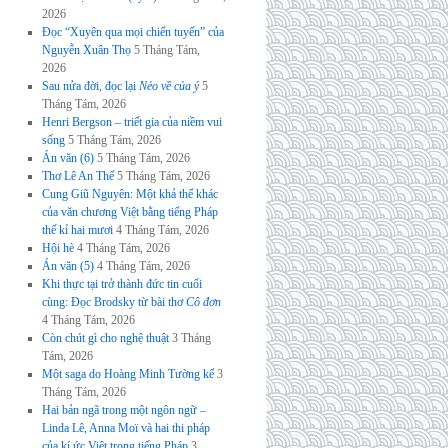
2026
Đọc “Xuyên qua mọi chiến tuyến” của
Nguyễn Xuân Thọ
5 Tháng Tám,
2026
Sau nửa đời, đọc lại
Nẻo về của ý
5
Tháng Tám, 2026
Henri Bergson – triết gia của niềm vui
sống
5 Tháng Tám, 2026
Án văn (6)
5 Tháng Tám, 2026
Thơ Lê An Thế
5 Tháng Tám, 2026
Cung Giũ Nguyên: Một khả thể khác
của văn chương Việt bằng tiếng Pháp
thế kỉ hai mươi
4 Tháng Tám, 2026
Hội hè
4 Tháng Tám, 2026
Án văn (5)
4 Tháng Tám, 2026
Khi thực tại trở thành đức tin cuối
cùng: Đọc Brodsky từ bài thơ
Cô đơn
4 Tháng Tám, 2026
Còn chút gì cho nghệ thuật
3 Tháng
Tám, 2026
Một saga do Hoàng Minh Tường kể
3
Tháng Tám, 2026
Hai bản ngã trong một ngôn ngữ –
Linda Lê, Anna Moï và hai thi pháp
của kí ức Việt trong tiếng Pháp
3