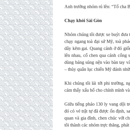
Anh trưởng nhóm rú lên: “Tổ cha B
Chạy khỏi Sài Gòn
Nhóm chúng tôi được xe buýt đưa t
chạy ngang toà đại sứ Mỹ, toà phá
dây kẽm gai. Quang cảnh ở đó giốn
lên nhau, cố chen qua cánh cổng s
dùng báng súng nện vào bàn tay và
– thủy quân lục chiến Mỹ đánh nhữ
Khi chúng tôi lái tới phi trường,
cảm thấy xấu hổ cho chính mình và 
Giữa tiếng pháo 130 ly vang dội t
đó có vẻ trật tự đã được ổn định, s
quan và gia đình, chen chúc với ch
tôi thành các nhóm trực thăng, phát 