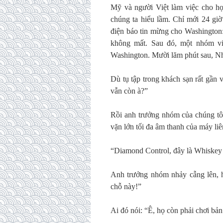
Mỹ và người Việt làm việc cho h
chúng ta hiểu lầm. Chỉ mới 24 giờ
điện báo tin mừng cho Washington:
không mất. Sau đó, một nhóm viê
Washington. Mười lăm phút sau, Nhà 
Dù tụ tập trong khách sạn rất gần v
vẫn còn à?”
Rồi anh trưởng nhóm của chúng tôi
vặn lớn tối đa âm thanh của máy liê
“Diamond Control, đây là Whiskey S
Anh trưởng nhóm nhảy cẫng lên, h
chỗ này!”
Ai đó nói: “Ê, họ còn phải chơi bả