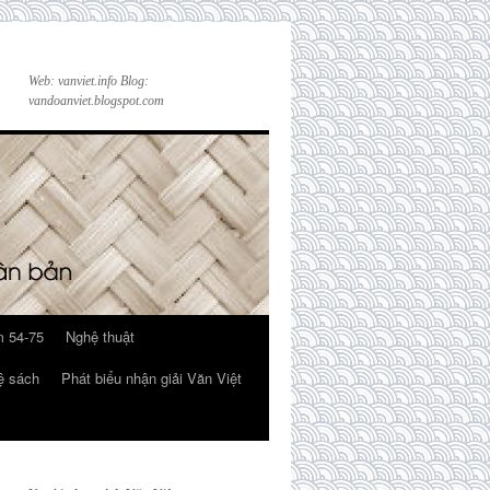
Web: vanviet.info Blog:
vandoanviet.blogspot.com
 54-75
Nghệ thuật
ệ sách
Phát biểu nhận giải Văn Việt