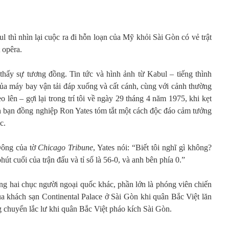
l thì nhìn lại cuộc ra đi hỗn loạn của Mỹ khỏi Sài Gòn có vẻ trật
 opêra.
hấy sự tương đồng. Tin tức và hình ảnh từ Kabul – tiếng thình
 của máy bay vận tải đáp xuống và cất cánh, cùng với cảnh thường
o lên – gợi lại trong trí tôi về ngày 29 tháng 4 năm 1975, khi kẹt
nh bạn đồng nghiệp Ron Yates tóm tắt một cách độc đáo cảm tưởng
c.
Đông của tờ
Chicago Tribune
, Yates nói: “Biết tôi nghĩ gì không?
út cuối của trận đấu và tỉ số là 56-0, và anh bên phía 0.”
ng hai chục người ngoại quốc khác, phần lớn là phóng viên chiến
ủa khách sạn Continental Palace ở Sài Gòn khi quân Bắc Việt lăn
 chuyển lắc lư khi quân Bắc Việt pháo kích Sài Gòn.