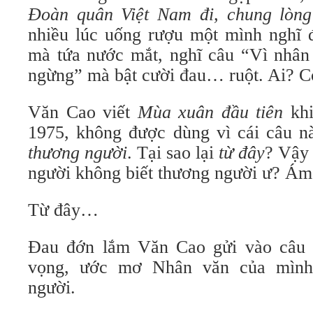
Đoàn quân Việt Nam đi, chung lòn
nhiều lúc uống rượu một mình nghĩ 
mà tứa nước mắt, nghĩ câu “Vì nhân
ngừng” mà bật cười đau… ruột. Ai? C
Văn Cao viết
Mùa xuân đầu tiên
khi
1975, không được dùng vì cái câu n
thương người
. Tại sao lại
từ đây
? Vậy
người không biết thương người ư? Ám 
Từ đây…
Đau đớn lắm Văn Cao gửi vào câu h
vọng, ước mơ Nhân văn của mình:
người.