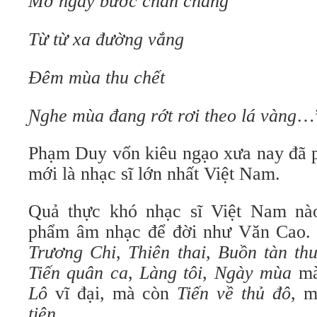
Mơ ngàу bước chân chàng
Từ từ xa đường vắng
Đêm mùa thu chết
Ɲghe mùa đang rớt rơi theo lá vàng
…
Phạm Duy vốn kiêu ngạo xưa nay đã p
mới là nhạc sĩ lớn nhất Việt Nam.
Quả thực khó nhạc sĩ Việt Nam nà
phẩm âm nhạc để đời như Văn Cao.
Trương Chi
,
Thiên thai
,
Buồn tàn th
Tiến quân ca
,
Làng tôi
,
Ngày mùa
mà
Lô
vĩ đại, mà còn
Tiến về thủ đô
, 
tiên
.