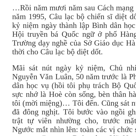
…Rồi năm mươi năm sau Cách mạng 
năm 1995, Câu lạc bộ chiến sĩ diệt d
kỷ niệm ngày thành lập Bình dân học 
Hội truyền bá Quốc ngữ ở phố Hàng
Trường dạy nghề của Sở Giáo dục Hà 
thời cho Câu lạc bộ diệt dốt.
Mãi sát nút ngày kỷ niệm, Chủ nh
Nguyễn Văn Luân, 50 năm trước là Ph
dân học vụ (hồi tôi phụ trách Bộ Qu
sực nhớ là Hoè còn sống, bèn thân h
tôi (mời miệng)… Tôi đến. Cũng sát n
đã đông nghịt. Tôi bước vào ngồi g
trật tự viên nhường cho, trước mặ
Ngước mắt nhìn lên: toàn các vị chức 