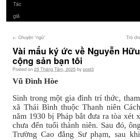
Tác
giả
←
Chuyện “ngủ”
Trò ch
Vài mẩu ký ức về Nguyễn Hữu
cộng sản bạn tôi
Posted on
25 Tháng Tám, 2025
by
post3
Vũ Đình Hòe
Sinh trong một gia đình trí thức, tham
xã Thái Bình thuộc Thanh niên Các
năm 1930 bị Pháp bắt đưa ra tòa xét 
chưa đến tuổi thành niên. Sau đó, ôn
Trường Cao đẳng Sư phạm, sau khi 