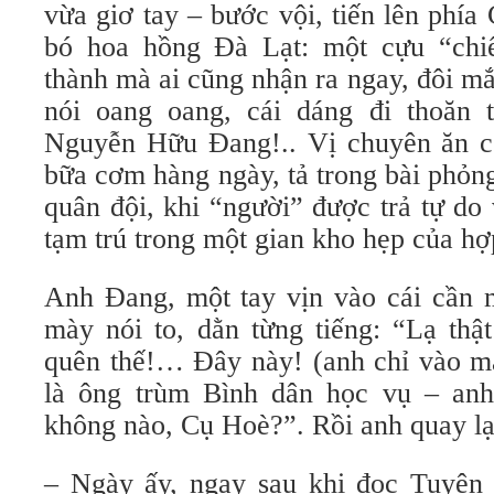
vừa giơ tay – bước vội, tiến lên phía
bó hoa hồng Đà Lạt: một cựu “chiế
thành mà ai cũng nhận ra ngay, đôi mắ
nói oang oang, cái dáng đi thoăn 
Nguyễn Hữu Đang!.. Vị chuyên ăn có
bữa cơm hàng ngày, tả trong bài phỏn
quân đội, khi “người” được trả tự do
tạm trú trong một gian kho hẹp của hợ
Anh Đang, một tay vịn vào cái cần 
mày nói to, dằn từng tiếng: “Lạ thậ
quên thế!… Đây này! (anh chỉ vào mặ
là ông trùm Bình dân học vụ – an
không nào, Cụ Hoè?”. Rồi anh quay lại
– Ngày ấy, ngay sau khi đọc Tuyên