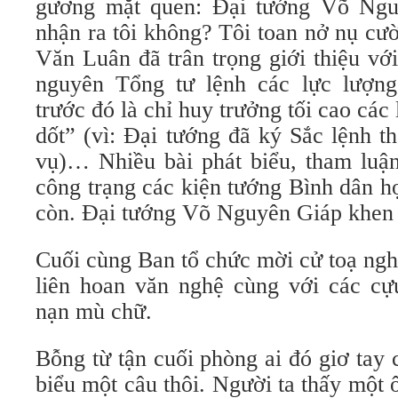
gương mặt quen: Đại tướng Võ Ngu
nhận ra tôi không? Tôi toan nở nụ cư
Văn Luân đã trân trọng giới thiệu vớ
nguyên Tổng tư lệnh các lực lượng
trước đó là chỉ huy trưởng tối cao các 
dốt” (vì: Đại tướng đã ký Sắc lệnh t
vụ)… Nhiều bài phát biểu, tham luận
công trạng các kiện tướng Bình dân h
còn. Đại tướng Võ Nguyên Giáp khen n
Cuối cùng Ban tổ chức mời cử toạ nghỉ
liên hoan văn nghệ cùng với các cự
nạn mù chữ.
Bỗng từ tận cuối phòng ai đó giơ tay 
biểu một câu thôi. Người ta thấy một 