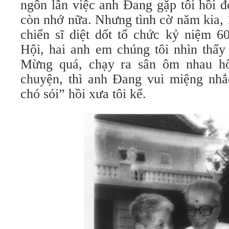
ngôn lẫn việc anh Đang gặp tôi hồi đ
còn nhớ nữa. Nhưng tình cờ năm kia, 
chiến sĩ diệt dốt tổ chức kỷ niệm 6
Hội, hai anh em chúng tôi nhìn thấy 
Mừng quá, chạy ra sân ôm nhau hô
chuyện, thì anh Đang vui miệng nhắc
chó sói” hồi xưa tôi kể.