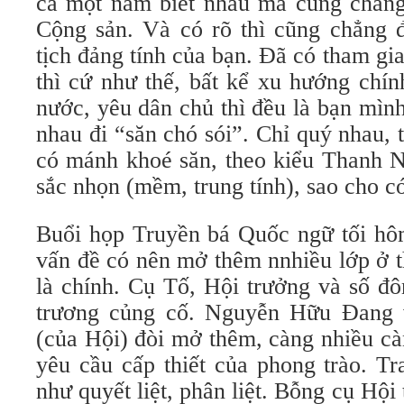
cả một năm biết nhau mà cũng chẳng 
Cộng sản. Và có rõ thì cũng chẳng 
tịch đảng tính của bạn. Đã có tham gi
thì cứ như thế, bất kể xu hướng chín
nước, yêu dân chủ thì đều là bạn mìn
nhau đi “săn chó sói”. Chỉ quý nhau,
có mánh khoé săn, theo kiểu Thanh N
sắc nhọn (mềm, trung tính), sao cho c
Buổi họp Truyền bá Quốc ngữ tối hôm
vấn đề có nên mở thêm nnhiều lớp ở 
là chính. Cụ Tố, Hội trưởng và số đô
trương củng cố. Nguyễn Hữu Đang v
(của Hội) đòi mở thêm, càng nhiều càn
yêu cầu cấp thiết của phong trào. Tr
như quyết liệt, phân liệt. Bỗng cụ Hội