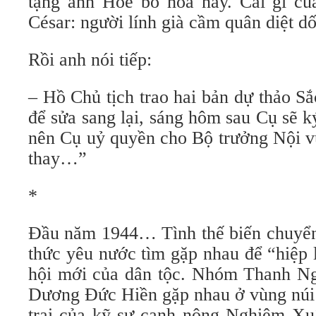
tặng anh Hoè bó hoa này. Cái gì của
César: người lính già cầm quân diệt d
Rồi anh nói tiếp:
– Hồ Chủ tịch trao hai bản dự thảo S
để sửa sang lại, sáng hôm sau Cụ sẽ
nên Cụ uỷ quyền cho Bộ trưởng Nội 
thay…”
*
Đầu năm 1944… Tình thế biến chuyển 
thức yêu nước tìm gặp nhau để “hiệp 
hội mới của dân tộc. Nhóm Thanh Ng
Dương Đức Hiền gặp nhau ở vùng núi 
trại của kỹ sư canh nông Nghiêm X