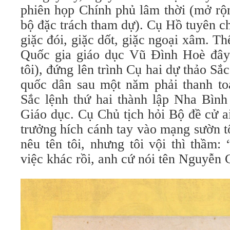
phiên họp Chính phủ lâm thời (mở rộ
bộ đặc trách tham dự). Cụ Hồ tuyên ch
giặc đói, giặc dốt, giặc ngoại xâm. T
Quốc gia giáo dục Vũ Đình Hoè đây 
tôi), đứng lên trình Cụ hai dự thảo Sắ
quốc dân sau một năm phải thanh t
Sắc lệnh thứ hai thành lập Nha Bình
Giáo dục. Cụ Chủ tịch hỏi Bộ đề cử a
trưởng hích cánh tay vào mạng sườn t
nêu tên tôi, nhưng tôi vội thì thầm:
việc khác rồi, anh cứ nói tên Nguyễ