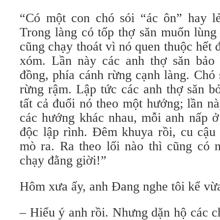
“Có một con chó sói “ác ôn” hay lẻ
Trong làng có tốp thợ săn muốn lùng
cũng chạy thoát vì nó quen thuộc hết 
xóm. Lần này các anh thợ săn bảo 
đồng, phía cánh rừng cạnh làng. Chó s
rừng rậm. Lập tức các anh thợ săn b
tất cả đuổi nó theo một hướng; lần n
các hướng khác nhau, mỗi anh nấp ở
độc lập rình. Đêm khuya rồi, cu cậu 
mò ra. Ra theo lối nào thì cũng có 
chạy đằng giời!”
Hôm xưa ấy, anh Đang nghe tôi kể vừa 
– Hiểu ý anh rồi. Nhưng dặn hộ các ch