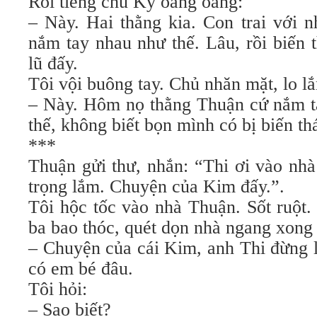
Rồi tiếng chú Kỷ oang oang:
– Này. Hai thằng kia. Con trai với 
nắm tay nhau như thế. Lâu, rồi biến 
lũ đấy.
Tôi vội buông tay. Chủ nhăn mặt, lo lắ
– Này. Hôm nọ thằng Thuận cứ nắm ta
thế, không biết bọn mình có bị biến th
***
Thuận gửi thư, nhắn: “Thi ơi vào nh
trọng lắm. Chuyện của Kim đấy.”.
Tôi hộc tốc vào nhà Thuận. Sốt ruột.
ba bao thóc, quét dọn nhà ngang xong 
– Chuyện của cái Kim, anh Thi đừng 
có em bé đâu.
Tôi hỏi:
– Sao biết?