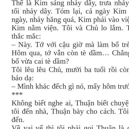
Thế là Kim sáng nhảy dây, trưa nhảy
tối nhảy dây. Tóm lại, cả ngày Ki
ngày, nhảy hăng quá, Kim phải vào vi
Kim nằm viện. Tôi và Chủ lo lắm. T
thắc mắc:
– Này. Tớ với cậu giờ mà làm bố trẻ
Hôm qua, tớ vẫn còn tè dầm… Chẳng
bố vừa cai tè dầm?
Tôi lêu lêu Chủ, mười ba tuổi rồi c
bảo dạ:
– Mình khác đếch gì nó, mấy hôm trư
***
Không biết nghe ai, Thuận biết chuyệ
tôi đến nhà, Thuận bày cho cách. Tô
đến.
Về vai vế thì tôi phải gọi Thuận là