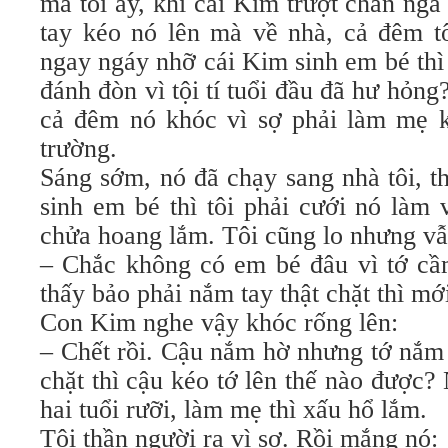
mà tối ấy, khi cái Kim trượt chân ng
tay kéo nó lên mà về nhà, cả đêm tô
ngay ngáy nhỡ cái Kim sinh em bé thì 
đánh đòn vì tội tí tuổi đầu đã hư hỏn
cả đêm nó khóc vì sợ phải làm mẹ k
trường.
Sáng sớm, nó đã chạy sang nhà tôi, th
sinh em bé thì tôi phải cưới nó làm
chửa hoang lắm. Tôi cũng lo nhưng vẫn
– Chắc không có em bé đâu vì tớ cầ
thấy bảo phải nắm tay thật chặt thì mớ
Con Kim nghe vậy khóc rống lên:
– Chết rồi. Cậu nắm hờ nhưng tớ nắm
chặt thì cậu kéo tớ lên thế nào được
hai tuổi rưỡi, làm mẹ thì xấu hổ lắm.
Tôi thần người ra vì sợ. Rồi mắng nó: