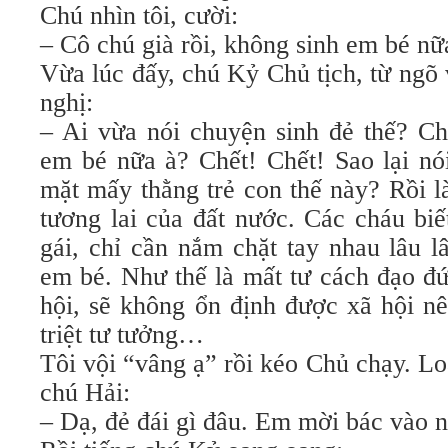
Chú nhìn tôi, cười:
– Cô chú già rồi, không sinh em bé nữ
Vừa lúc đấy, chú Kỷ Chủ tịch, từ ngõ
nghị:
– Ai vừa nói chuyện sinh đẻ thế? Ch
em bé nữa à? Chết! Chết! Sao lại nó
mặt mấy thằng trẻ con thế này? Rồi l
tương lai của đất nước. Các cháu biế
gái, chỉ cần nắm chặt tay nhau lâu l
em bé. Như thế là mất tư cách đạo đứ
hội, sẽ không ổn định được xã hội n
triệt tư tưởng…
Tôi vội “vâng ạ” rồi kéo Chủ chạy. L
chú Hải:
– Dạ, đẻ đái gì đâu. Em mời bác vào 