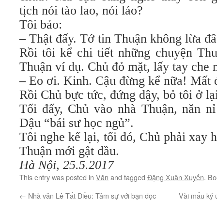
tịch nói tào lao, nói láo?
Tôi bảo:
– Thật đấy. Tớ tin Thuận không lừa đâ
Rồi tôi kể chi tiết những chuyện Th
Thuận ví dụ. Chủ đỏ mặt, lấy tay che m
– Eo ơi. Kinh. Cậu đừng kể nữa! Mất 
Rồi Chủ bực tức, đứng dậy, bỏ tôi ở lại
Tối đấy, Chủ vào nhà Thuận, năn n
Dậu “bái sư học ngủ”.
Tôi nghe kể lại, tối đó, Chủ phải xay 
Thuận mới gật đầu.
Hà Nội, 25.5.2017
This entry was posted in
Văn
and tagged
Đặng Xuân Xuyến
. B
←
Nhà văn Lê Tất Điều: Tâm sự với bạn đọc
Vài mẩu ký 