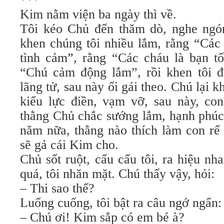
Kim nằm viện ba ngày thì về.
Tôi kéo Chủ đến thăm dò, nghe ngó
khen chúng tôi nhiều lắm, rằng “Các
tình cảm”, rằng “Các cháu là bạn tố
“Chú cảm động lắm”, rồi khen tôi đẹ
lãng tử, sau này ối gái theo. Chú lại 
kiểu lực điền, vạm vỡ, sau này, co
thằng Chủ chắc sướng lắm, hạnh phúc 
năm nữa, thằng nào thích làm con rể 
sẽ gả cái Kim cho.
Chủ sốt ruột, cấu cấu tôi, ra hiệu n
quá, tôi nhăn mặt. Chú thấy vậy, hỏi:
– Thi sao thế?
Luống cuống, tôi bật ra câu ngớ ngẩn:
– Chú ơi! Kim sắp có em bé à?