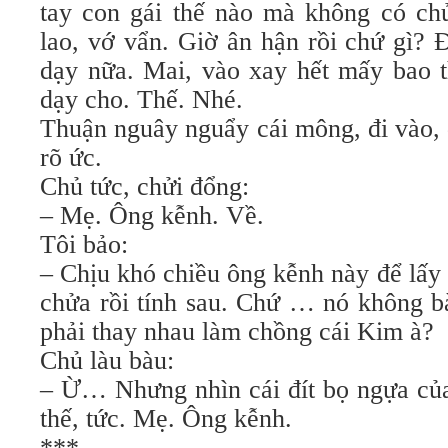
tay con gái thế nào mà không có chử
lao, vớ vẩn. Giờ ân hận rồi chứ gì?
dạy nữa. Mai, vào xay hết mấy bao t
dạy cho. Thế. Nhé.
Thuận nguây nguẩy cái mông, đi vào, 
rõ ức.
Chủ tức, chửi đổng:
– Mẹ. Ông kễnh. Về.
Tôi bảo:
– Chịu khó chiều ông kễnh này để lấy
chửa rồi tính sau. Chứ … nó không bà
phải thay nhau làm chồng cái Kim à?
Chủ làu bàu:
– Ừ… Nhưng nhìn cái đít bọ ngựa củ
thế, tức. Mẹ. Ông kễnh.
***