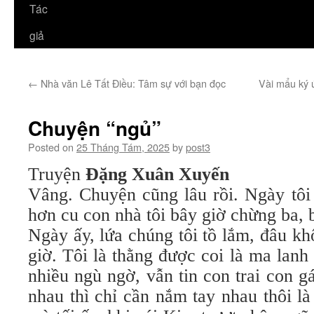
Tác
giả
←
Nhà văn Lê Tất Điều: Tâm sự với bạn đọc
Vài mẩu ký 
Chuyện “ngủ”
Posted on
25 Tháng Tám, 2025
by
post3
Truyện
Đặng Xuân Xuyến
Vâng. Chuyện cũng lâu rồi. Ngày tôi
hơn cu con nhà tôi bây giờ chừng ba, b
Ngày ấy, lứa chúng tôi tồ lắm, đâu kh
giờ. Tôi là thằng được coi là ma lan
nhiều ngù ngờ, vẫn tin con trai con g
nhau thì chỉ cần nắm tay nhau thôi l