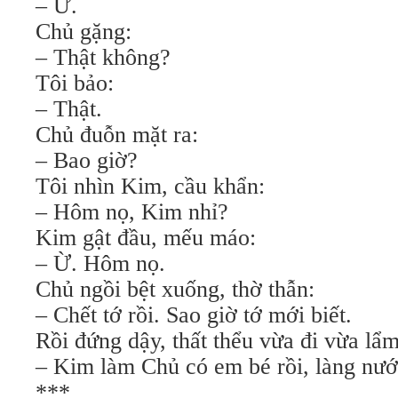
– Ừ.
Chủ gặng:
– Thật không?
Tôi bảo:
– Thật.
Chủ đuỗn mặt ra:
– Bao giờ?
Tôi nhìn Kim, cầu khẩn:
– Hôm nọ, Kim nhỉ?
Kim gật đầu, mếu máo:
– Ừ. Hôm nọ.
Chủ ngồi bệt xuống, thờ thẫn:
– Chết tớ rồi. Sao giờ tớ mới biết.
Rồi đứng dậy, thất thểu vừa đi vừa lẩ
– Kim làm Chủ có em bé rồi, làng nư
***