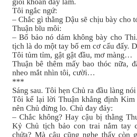
giỏi khoản đấy lắm.
Tôi ngắc ngứ:
– Chắc gì thằng Dậu sẽ chịu bày cho t
Thuận bĩu môi:
– Bố bảo nó dám không bày cho Thi
tịch là do một tay bố em cơ cấu đấy. 
Tôi tủm tỉm, gật gật đầu, mơ màng…
Thuận bê thêm mấy bao thóc nữa, đặ
nheo mắt nhìn tôi, cười…
***
Sáng sau. Tôi hẹn Chủ ra đầu làng nói
Tôi kể lại lời Thuận khẳng định Kim
nên Chủ đừng lo. Chủ đay đảy:
– Chắc không? Hay cậu bị thằng Thu
Kỷ Chủ tịch bảo con trai nắm tay c
chửa? Mà cậu cũng nghe thấy còn g