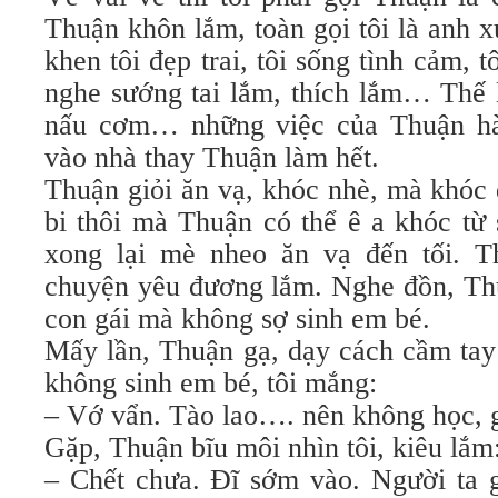
Thuận khôn lắm, toàn gọi tôi là anh x
khen tôi đẹp trai, tôi sống tình cảm, t
nghe sướng tai lắm, thích lắm… Thế l
nấu cơm… những việc của Thuận hàn
vào nhà thay Thuận làm hết.
Thuận giỏi ăn vạ, khóc nhè, mà khóc 
bi thôi mà Thuận có thể ê a khóc từ 
xong lại mè nheo ăn vạ đến tối. T
chuyện yêu đương lắm. Nghe đồn, Thu
con gái mà không sợ sinh em bé.
Mấy lần, Thuận gạ, dạy cách cầm tay
không sinh em bé, tôi mắng:
– Vớ vẩn. Tào lao…. nên không học, gi
Gặp, Thuận bĩu môi nhìn tôi, kiêu lắm
– Chết chưa. Đĩ sớm vào. Người ta 