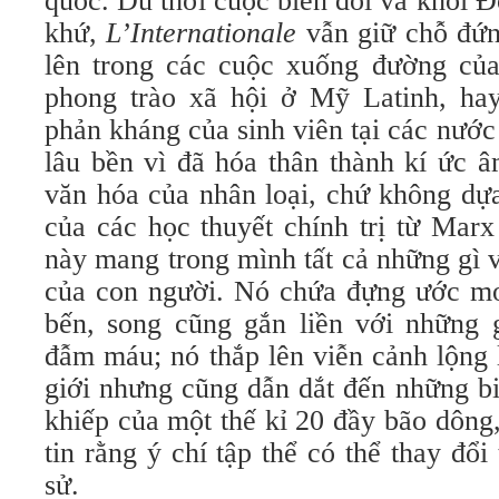
quốc. Dù thời cuộc biến đổi và khối 
khứ,
L’Internationale
vẫn giữ chỗ đứng
lên trong các cuộc xuống đường của 
phong trào xã hội ở Mỹ Latinh, ha
phản kháng của sinh viên tại các nước 
lâu bền vì đã hóa thân thành kí ức 
văn hóa của nhân loại, chứ không dựa
của các học thuyết chính trị từ Mar
này mang trong mình tất cả những gì 
của con người. Nó chứa đựng ước mơ
bến, song cũng gắn liền với những g
đẫm máu; nó thắp lên viễn cảnh lộng 
giới nhưng cũng dẫn dắt đến những b
khiếp của một thế kỉ 20 đầy bão dông
tin rằng ý chí tập thể có thể thay đổi 
sử.