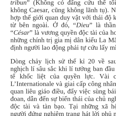
tribun
” (Không có đấng cứu thế tố
không Caesar, cũng không lãnh tụ). 
hợp thế giới quan duy vật với thái độ 
từ bên ngoài. Ở đó, “
Dieu
” là thầ
“
César
” là vương quyền độc tài của ho
những chính trị gia mị dân kiểu La M
định người lao động phải tự cứu lấy m
Dòng chảy lịch sử thế kỉ 20 về sa
nghịch lí sâu sắc khi lí tưởng ban đầu
tế khốc liệt của quyền lực. Vài 
L’Internationale và giai cấp công nhâ
quan liêu giáo điều, đẩy việc sùng b
đoan, dẫn đến sự biến thái của chủ ng
độc tài và tàn bạo. Tại những xã hộ
người đứng nghiêm trang hát lời phủ 