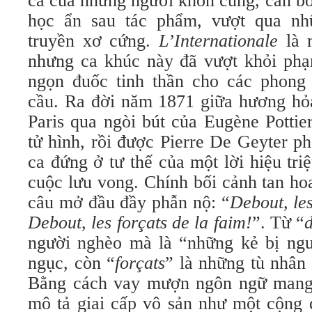
ca của những người khốn cùng, cần bóc 
học ẩn sau tác phẩm, vượt qua nh
truyền xơ cứng.
L’Internationale
là m
nhưng ca khúc này đã vượt khỏi ph
ngọn đuốc tinh thần cho các phong
cầu. Ra đời năm 1871 giữa hương hỏa
Paris qua ngòi bút của Eugène Pottie
tử hình, rồi được Pierre De Geyter p
ca đứng ở tư thế của một lời hiệu triệ
cuộc lưu vong. Chính bối cảnh tan h
câu mở đầu đầy phẫn nộ: “
Debout, les
Debout, les forçats de la faim!
”. Từ “
người nghèo mà là “những kẻ bị ngu
ngục, còn “
forçats
” là những tù nhân 
Bằng cách vay mượn ngôn ngữ mang 
mô tả giai cấp vô sản như một cộng 