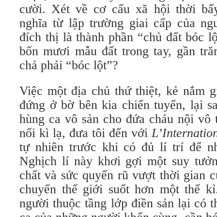
cười. Xét về cơ cấu xã hội thời bấ
nghĩa từ lập trường giai cấp của ng
đích thị là thành phần “chủ đất bóc l
bốn mươi mẫu đất trong tay, gần tră
chả phải “bóc lột”?
Việc một địa chủ thứ thiệt, kẻ nắm g
đứng ở bờ bên kia chiến tuyến, lại s
hùng ca vô sản cho đứa cháu nội vô 
nối kì lạ, đưa tôi đến với
L’Internatio
tự nhiên trước khi có đủ lí trí để n
Nghịch lí này khơi gợi một suy tưở
chất và sức quyến rũ vượt thời gian 
chuyển thế giới suốt hơn một thế kỉ
người thuộc tầng lớp điền sản lại có