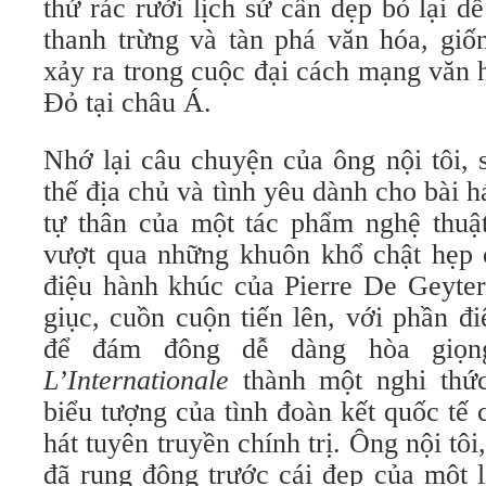
thứ rác rưởi lịch sử cần dẹp bỏ lại d
thanh trừng và tàn phá văn hóa, giố
xảy ra trong cuộc đại cách mạng văn 
Đỏ tại châu Á.
Nhớ lại câu chuyện của ông nội tôi, 
thế địa chủ và tình yêu dành cho bài h
tự thân của một tác phẩm nghệ thuật
vượt qua những khuôn khổ chật hẹp c
điệu hành khúc của Pierre De Geyter
giục, cuồn cuộn tiến lên, với phần đ
để đám đông dễ dàng hòa giọng
L’Internationale
thành một nghi thức 
biểu tượng của tình đoàn kết quốc tế 
hát tuyên truyền chính trị. Ông nội tôi
đã rung động trước cái đẹp của một 