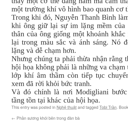
thấy một cơ thể đang nằm mà cảm th
một trường khí vô hình bao quanh cơ t
Trong khi đó, Nguyễn Thanh Bình làm 
khi ông giữ lại sự im lặng mềm của
thân của ông giống một khoảnh khắc 
lại trong màu sắc và ánh sáng. Nó đ
lặng và dễ chạm hơn.
Nhưng chúng ta phải thừa nhận rằng th
hội họa không phải là những va chạm t
lớp khí âm thầm còn tiếp tục chuyể
xem đã rời khỏi bức tranh.
Và đó chính là nơi Modigliani bước
tầng tồn tại khác của hội họa.
This entry was posted in
Nghệ thuật
and tagged
Tobi Trần
. Boo
←
Phần sương khói bên trong đàn bà