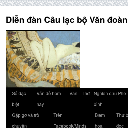
Skip
to
Diễn đàn Câu lạc bộ Văn đoàn
content
Số đặc
Vấn đề hôm
Văn
Thơ
Nghiên cứu Phê
biệt
nay
bình
Gặp gỡ và trò
Trên
Biếm
Thư 
chuyện
Facebook/Minds
họa
đọc