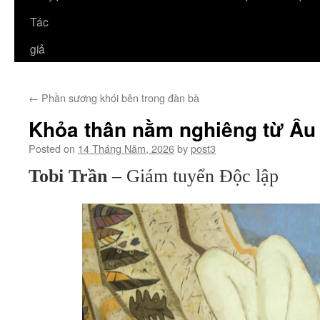
Tác
giả
←
Phần sương khói bên trong đàn bà
Khỏa thân nằm nghiêng từ Âu
Posted on
14 Tháng Năm, 2026
by
post3
Tobi Trần
– Giám tuyển Độc lập