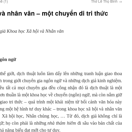
ê (1)
Thơ Lê Thọ Bình
→
và nhân văn – một chuyển di tri thức
giả Khoa học Xã hội và Nhân văn
gôn ngữ
 thế giới, dịch thuật luôn làm dấy lên những tranh luận giao thoa
ành trong giới chuyên gia ngôn ngữ và những dịch giả kinh nghiệm.
u tất cả mọi chuyên gia đều công nhận đó là dịch thuật là một
đơn thuần là một khoa học về chuyển (ngôn) ngữ, mà còn nắm giữ
giao tri thức – quá trình một khái niệm từ bối cảnh văn hóa này
trong một hệ hình tư duy khác – trong khoa học xã hội và nhân văn
 Xã hội học, Nhân chủng học, … Từ đó, dịch giả không chỉ là
gữ; họ còn phải là những
nhà thám hiểm
đi sâu vào bản chất của
ả năng biểu đạt mới cho tư duy.