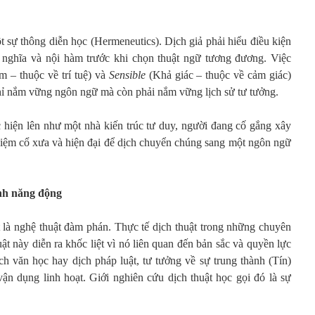
 sự thông diễn học (Hermeneutics). Dịch giả phải hiểu điều kiện
ý nghĩa và nội hàm trước khi chọn thuật ngữ tương đương. Việc
 – thuộc về trí tuệ) và
Sensible
(Khả giác – thuộc về cảm giác)
chỉ nắm vững ngôn ngữ mà còn phải nắm vững lịch sử tư tưởng.
c hiện lên như một nhà kiến trúc tư duy, người đang cố gắng xây
iệm cổ xưa và hiện đại để dịch chuyển chúng sang một ngôn ngữ
nh năng động
 là nghệ thuật đàm phán. Thực tế dịch thuật trong những chuyên
ày diễn ra khốc liệt vì nó liên quan đến bản sắc và quyền lực
h văn học hay dịch pháp luật, tư tưởng về sự trung thành (Tín)
vận dụng linh hoạt. Giới nghiên cứu dịch thuật học gọi đó là sự