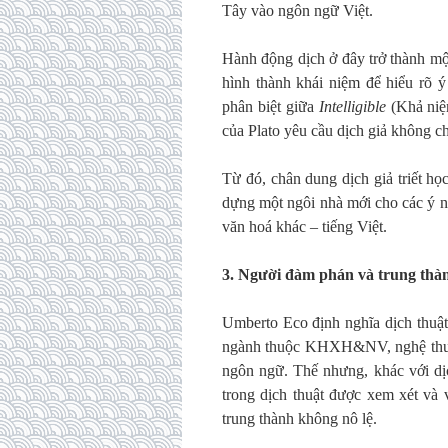
Tây vào ngôn ngữ Việt.
Hành động dịch ở đây trở thành một
hình thành khái niệm để hiểu rõ 
phân biệt giữa
Intelligible
(Khả niệm
của Plato yêu cầu dịch giả không 
Từ đó, chân dung dịch giả triết họ
dựng một ngôi nhà mới cho các ý n
văn hoá khác – tiếng Việt.
3.
Người
đàm phán và trung thà
Umberto Eco định nghĩa dịch thuật
ngành thuộc KHXH&NV, nghệ thuật n
ngôn ngữ. Thế nhưng, khác với dịc
trong dịch thuật được xem xét và 
trung thành không nô lệ.