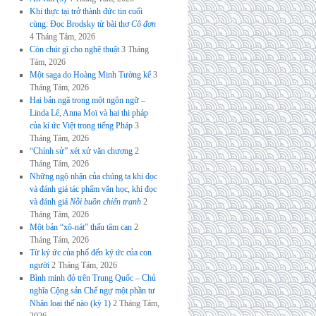
Khi thực tại trở thành đức tin cuối
cùng: Đọc Brodsky từ bài thơ
Cô đơn
4 Tháng Tám, 2026
Còn chút gì cho nghệ thuật
3 Tháng
Tám, 2026
Một saga do Hoàng Minh Tường kể
3
Tháng Tám, 2026
Hai bản ngã trong một ngôn ngữ –
Linda Lê, Anna Moï và hai thi pháp
của kí ức Việt trong tiếng Pháp
3
Tháng Tám, 2026
“Chính sử” xét xử văn chương
2
Tháng Tám, 2026
Những ngộ nhận của chúng ta khi đọc
và đánh giá tác phẩm văn học, khi đọc
và đánh giá
Nỗi buồn chiến tranh
2
Tháng Tám, 2026
Một bản “xô-nát” thấu tâm can
2
Tháng Tám, 2026
Từ ký ức của phố đến ký ức của con
người
2 Tháng Tám, 2026
Bình minh đỏ trên Trung Quốc – Chủ
nghĩa Cộng sản Chế ngự một phần tư
Nhân loại thế nào (kỳ 1)
2 Tháng Tám,