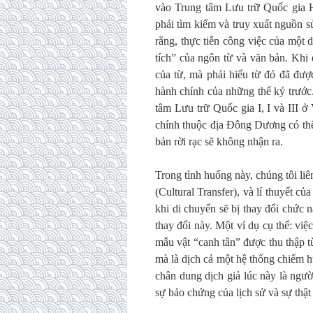
vào Trung tâm Lưu trữ Quốc gia H
phải tìm kiếm và truy xuất nguồn s
rằng, thực tiễn công việc của một
tích” của ngôn từ và văn bản. Khi 
của từ, mà phải hiểu từ đó đã đượ
hành chính của những thế kỷ trước
tâm Lưu trữ Quốc gia I, I và III
ở V
chính thuộc địa Đông Dương có th
bản rời rạc sẽ không nhận ra.
Trong tình huống này, chúng tôi li
(Cultural Transfer), và lí thuyết 
khi di chuyển sẽ bị thay đổi chức 
thay đổi này. Một ví dụ cụ thể: việ
mẫu vật “canh tân” được thu thập t
mà là dịch cả một hệ thống chiếm hữ
chân dung dịch giả lúc này là ngư
sự bảo chứng của lịch sử và sự thậ