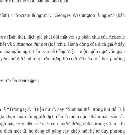
ire): bản thể loài, bản thể phổ quát.
chính) / “Socrate là người”, “Georges Washington là người” (bản
nce
(Bản thể), dịch giả phải đối mặt với sự phân chia của Aristotle
thể) và
Substance thứ hai
(loài/chi). Hành động của dịch giả ở đây
âu của ngôn ngữ: Làm sao để tiếng Việt – một ngôn ngữ vốn giàu
huyên chở được những trừu tượng hóa cực độ của triết học phương
sein” của Heidegger.
h là “Tương tại”, “Hiện hữu”, hay “Sinh tại thế” trong khi đó Tuệ
lựa chọn của mỗi người dịch đều là một cuộc “thám mã” sâu sắc
ngữ này có ý niệm về việc con người đứng ở đâu trong vũ trụ. Ta
chỉ dịch một từ, họ đang cố gắng cấy ghép một hệ tư duy phương