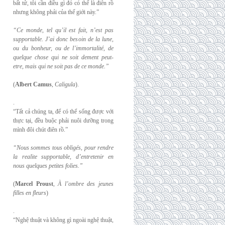
bất tử, tôi cần điều gì đó có thể là điên rồ
nhưng không phải của thế giới này.”
“Ce monde, tel qu’il est fait, n’est pas
supportable. J’ai donc besoin de la lune,
ou du
bonheur, ou de l’immortalité, de
quelque chose qui ne soit dement peut-
etre, mais qui
ne soit pas de ce monde.”
(
Albert Camus
,
Caligula
).
.
“Tất cả chúng ta, để có thể sống được với
thực tại, đều buộc phải nuôi dưỡng trong
mình đôi chút điên rồ.”
“Nous sommes tous obligés, pour rendre
la realite supportable, d’entretenir en
nous
quelques petites folies.”
(
Marcel Proust
,
À l’ombre des jeunes
filles en fleurs
)
.
“Nghệ thuật và không gì ngoài nghệ thuật,