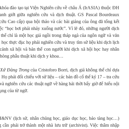
ừ khóa đào tạo tại Viện Nghiên cứu về châu Á (IrASIA) thuộc ĐH
anh giới giữa nghiên cứu và dịch thuật. GS Pascal Bourdeaux
u Cao cấp) qua hội thảo và các bài giảng của ông đã tổng kết
ệc “học bơi phải nhảy xuống nước”. Vì lẽ đó, những người dịch
chỉ là một học giả ngồi trong tháp ngà của ngôn ngữ và văn
học thực địa: họ phải nghiên cứu và truy tìm sử liệu khi dịch lịch
 cảnh xã hội và bản thể con người khi dịch xã hội học hay nhân
phòng phẫu thuật khi dịch y khoa…
m
Xứ Đàng Trong
của Cristoforo Borri, dịch giả không thể chỉ dựa
 Họ phải đối chiếu với sử liệu – các bản đồ cổ thế kỷ 17 – tra cứu
 và nghiên cứu các thuật ngữ về hàng hải thời bấy giờ để hiểu nội
ụng của từ ngữ.
NV (lịch sử, nhân chủng học, giáo dục học, bảo tàng học…)
 cần phải trở thành một nhà lưu trữ (archivist). Việc thâm nhập