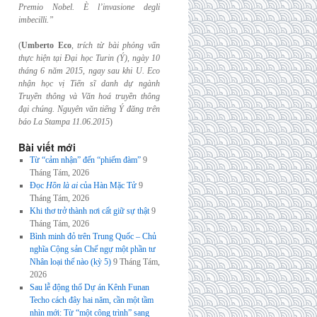
Premio Nobel. È l’invasione
degli
imbecilli.”
(
Umberto Eco
,
trích từ bài phỏng vấn
thực hiện tại Đại học Turin (Ý), ngày 10
tháng 6
năm 2015, ngay sau khi U. Eco
nhận học vị Tiến sĩ danh dự ngành
Truyền thông và
Văn hoá truyền thông
đại chúng. Nguyên văn tiếng Ý đăng trên
báo La Stampa
11.06.2015
)
Bài viết mới
Từ “cảm nhận” đến “phiếm đàm”
9
Tháng Tám, 2026
Đọc
Hồn là ai
của Hàn Mặc Tử
9
Tháng Tám, 2026
Khi thơ trở thành nơi cất giữ sự thật
9
Tháng Tám, 2026
Bình minh đỏ trên Trung Quốc – Chủ
nghĩa Cộng sản Chế ngự một phần tư
Nhân loại thế nào (kỳ 5)
9 Tháng Tám,
2026
Sau lễ động thổ Dự án Kênh Funan
Techo cách đây hai năm, cần một tầm
nhìn mới: Từ “một công trình” sang