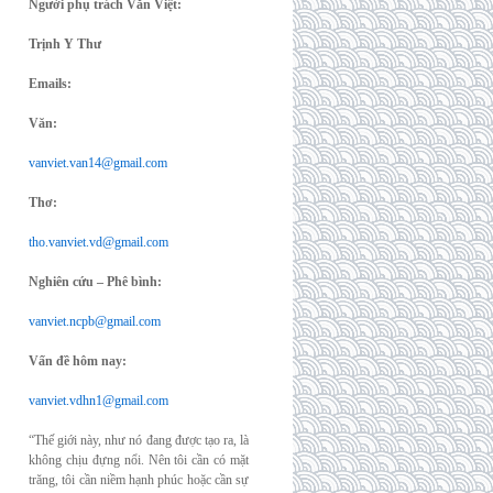
Người phụ trách Văn Việt:
Trịnh Y Thư
Emails:
Văn:
vanviet.van14@gmail.com
Thơ:
tho.vanviet.vd@gmail.com
Nghiên cứu – Phê bình:
vanviet.ncpb@gmail.com
Vấn đề hôm nay:
vanviet.vdhn1@gmail.com
“Thế giới này, như nó đang được tạo ra, là
không chịu đựng nổi. Nên tôi cần có mặt
trăng, tôi cần niềm hạnh phúc hoặc cần sự