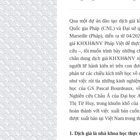
Qua một dự án đào tạo dịch giả k
Quốc gia Pháp (CNL) và Đại sứ qu
Marseille (Pháp), diễn ra từ 04/2
giả KHXH&NV Pháp Việt để thực h
cứu –, tôi muốn trình bày những c
chân dung dịch giả KHXH&NV như 
người lữ hành kiên trì trên con đ
phản tư các chiều kích triết học v
như việc rút tỉa những kinh nghiệm
học của GS Pascal Bourdeaux, v
Nghiên cứu Châu Á của Đại học Ai
Thị Từ Huy, trong khuôn khổ của c
hoàn thành với việc xuất bản cuốn
được xuất bản tại Việt Nam trong 
1.
Dịch giả là nhà khoa học thực 