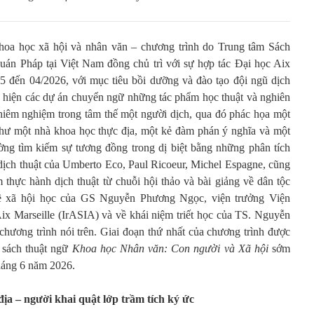
hoa học xã hội và nhân văn – chương trình do Trung tâm Sách
án Pháp tại Việt Nam đồng chủ trì với sự hợp tác Đại học Aix
025 đến 04/2026, với mục tiêu bồi dưỡng và đào tạo đội ngũ dịch
iện các dự án chuyển ngữ những tác phẩm học thuật và nghiên
hiêm nghiệm trong tâm thế một người dịch, qua đó phác họa một
một nhà khoa học thực địa, một kẻ đàm phán ý nghĩa và một
ường tìm kiếm sự tương đồng trong dị biệt bằng những phân tích
ề dịch thuật của Umberto Eco, Paul Ricoeur, Michel Espagne, cũng
 thực hành dịch thuật từ chuỗi hội thảo và bài giảng về dân tộc
ề xã hội học của GS Nguyễn Phương Ngọc, viện trưởng Viện
x Marseille (IrASIA) và về khái niệm triết học của TS. Nguyễn
hương trình nói trên. Giai đoạn thứ nhất của chương trình được
 sách thuật ngữ
Khoa học Nhân văn: Con người và Xã hội
sớm
tháng 6 năm 2026.
địa
– người k
hai quật lớp trầm tích ký ức