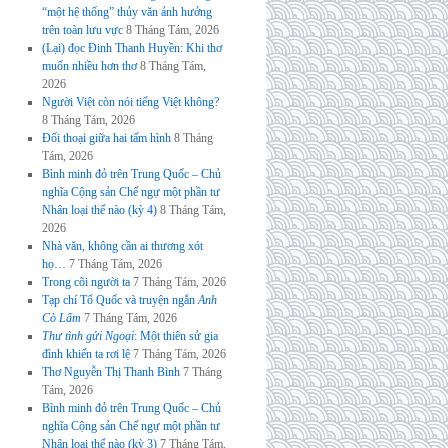
“một hệ thống” thủy văn ảnh hưởng
trên toàn lưu vực
8 Tháng Tám, 2026
(Lại) đọc Đinh Thanh Huyền: Khi thơ
muốn nhiều hơn thơ
8 Tháng Tám,
2026
Người Việt còn nói tiếng Việt không?
8 Tháng Tám, 2026
Đối thoại giữa hai tấm hình
8 Tháng
Tám, 2026
Bình minh đỏ trên Trung Quốc – Chủ
nghĩa Cộng sản Chế ngự một phần tư
Nhân loại thế nào (kỳ 4)
8 Tháng Tám,
2026
Nhà văn, không cần ai thương xót
họ…
7 Tháng Tám, 2026
Trong cõi người ta
7 Tháng Tám, 2026
Tạp chí Tổ Quốc và truyện ngắn
Anh
Cò Lấm
7 Tháng Tám, 2026
Thư tình gửi Ngoại
: Một thiên sử gia
đình khiến ta rơi lệ
7 Tháng Tám, 2026
Thơ Nguyễn Thị Thanh Bình
7 Tháng
Tám, 2026
Bình minh đỏ trên Trung Quốc – Chủ
nghĩa Cộng sản Chế ngự một phần tư
Nhân loại thế nào (kỳ 3)
7 Tháng Tám,