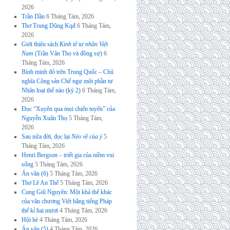
2026
Trần Dần
6 Tháng Tám, 2026
Thơ Trung Dũng Kqđ
6 Tháng Tám,
2026
Giới thiệu sách
Kinh tế tư nhân Việt
Nam
(Trần Văn Thọ và đồng sự)
6
Tháng Tám, 2026
Bình minh đỏ trên Trung Quốc – Chủ
nghĩa Cộng sản Chế ngự một phần tư
Nhân loại thế nào (kỳ 2)
6 Tháng Tám,
2026
Đọc “Xuyên qua mọi chiến tuyến” của
Nguyễn Xuân Thọ
5 Tháng Tám,
2026
Sau nửa đời, đọc lại
Nẻo về của ý
5
Tháng Tám, 2026
Henri Bergson – triết gia của niềm vui
sống
5 Tháng Tám, 2026
Án văn (6)
5 Tháng Tám, 2026
Thơ Lê An Thế
5 Tháng Tám, 2026
Cung Giũ Nguyên: Một khả thể khác
của văn chương Việt bằng tiếng Pháp
thế kỉ hai mươi
4 Tháng Tám, 2026
Hội hè
4 Tháng Tám, 2026
Án văn (5)
4 Tháng Tám, 2026