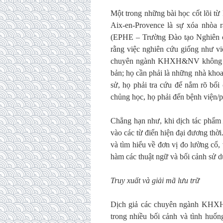
Một trong những bài học cốt lõi t
Aix-en-Provence là sự xóa nhòa r
(EPHE – Trường Đào tạo Nghiên cứ
rằng việc nghiên cứu giống như vi
chuyên ngành KHXH&NV không thể 
bản; họ cần phải là những nhà khoa 
sử, họ phải tra cứu để nắm rõ bối
chủng học, họ phải đến bệnh viện/
Chẳng hạn như, khi dịch tác phẩ
vào các từ điển hiện đại đương thời.
và tìm hiểu về đơn vị đo lường cổ,
hàm các thuật ngữ và bối cảnh sử d
T
ruy xuất và giải mã lưu trữ
Dịch giả các chuyên ngành KHXH&
trong nhiều bối cảnh và tình huống