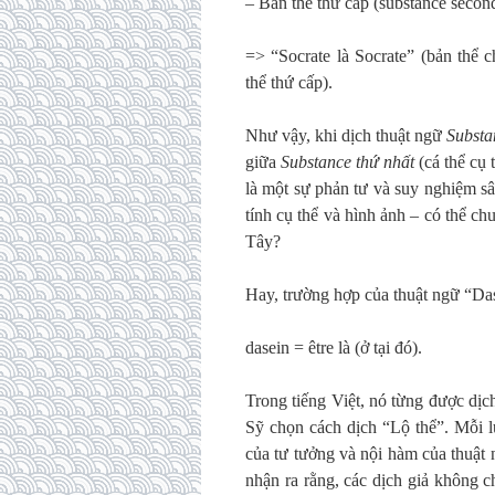
– Bản thể thứ cấp (substance seconda
=> “Socrate là Socrate” (bản thể 
thể thứ cấp).
Như vậy, khi dịch thuật ngữ
Substa
giữa
Substance thứ nhất
(cá thể cụ 
là một sự phản tư và suy nghiệm s
tính cụ thể và hình ảnh – có thể c
Tây?
Hay, trường hợp của thuật ngữ “Da
dasein = être là (ở tại đó).
Trong tiếng Việt, nó từng được dịc
Sỹ chọn cách dịch “Lộ thể”. Mỗi 
của tư tưởng và nội hàm của thuật 
nhận ra rằng, các dịch giả không 