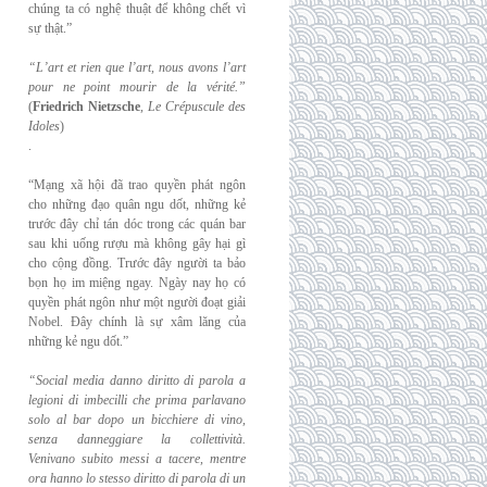
chúng ta có nghệ thuật để không chết vì
sự thật.”
“L’art et rien que l’art, nous avons l’art
pour ne point mourir de la vérité.”
(
Friedrich
Nietzsche
,
Le Crépuscule des
Idoles
)
.
“Mạng xã hội đã trao quyền phát ngôn
cho những đạo quân ngu dốt, những kẻ
trước đây chỉ tán dóc trong các quán bar
sau khi uống rượu mà không gây hại gì
cho cộng đồng. Trước đây người ta bảo
bọn họ im miệng ngay. Ngày nay họ có
quyền phát ngôn như một người đoạt giải
Nobel. Đây chính là sự xâm lăng của
những kẻ ngu dốt.”
“Social media danno diritto di parola a
legioni di imbecilli che prima parlavano
solo al
bar dopo un bicchiere di vino,
senza danneggiare la collettività.
Venivano subito messi a
tacere, mentre
ora hanno lo stesso diritto di parola di un