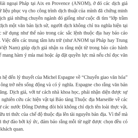
ải ngoại Pháp tại Aix en Provence (ANOM), ở đó các dịch giả
ử liệu phục vụ cho công trình dịch thuật của mình đã chứng minh
 dịch giả những chuyên ngành đó giống như cuộc đi tìm “lớp trầm
dịch một văn bản lịch sử, người dịch không chỉ tra nghĩa hiện tại
c sử dụng như thế nào trong các sắc lệnh thuộc địa hay báo cáo
. Việc đến các trung tâm lưu trữ (như ANOM tại Pháp hay
Trung
iệt Nam) giúp dịch giả nhận ra rằng một từ trong báo cáo hành
ể mang hàm ý mỉa mai hoặc áp đặt quyền lực mà nếu chỉ đọc văn
ên hệ đến lý thuyết của Michel Espagne về “Chuyển giao văn hóa”
của ông trở nên sống động và có ý nghĩa. Espagne cho rằng văn bản
năng. Dịch giả, với tư cách nhà khoa học, phải nhận diện được sự
c nghiên cứu các hiện vật tại Bảo tàng Thuộc địa Marseille về các
ừ các nước Đông Dương đòi hỏi không chỉ dịch tên loài thực vật,
u tri thức của chế độ thuộc địa lên tài nguyên bản địa. Vì thế mà
ời thợ đào bới ký ức, đảm bảo rằng mỗi từ ngữ được chọn đều có
t khách quan.