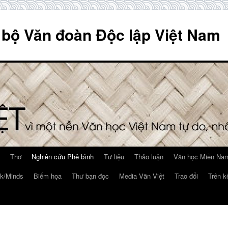
 bộ Văn đoàn Độc lập Việt Nam
Thơ
Nghiên cứu Phê bình
Tư liệu
Thảo luận
Văn học Miền Nam
k/Minds
Biếm họa
Thư bạn đọc
Media Văn Việt
Trao đổi
Trên k