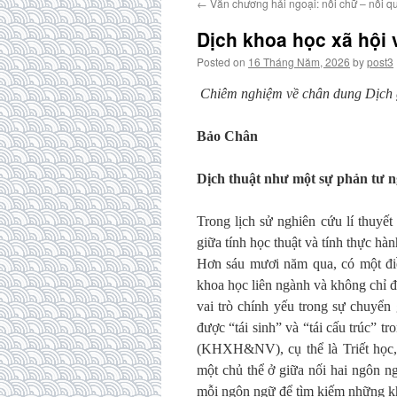
←
Văn chương hải ngoại: nỗi chữ – nỗi qu
Dịch khoa học xã hội 
Posted on
16 Tháng Năm, 2026
by
post3
Chiêm
nghiệm về c
hân dung Dịch 
Bảo Chân
Dịch thuật như một sự phản t
ư n
Trong lịch sử nghiên cứu lí thuyết
giữa tính học thuật và tính thực h
Hơn sáu mươi năm qua, có một điề
khoa học liên ngành và không chỉ 
vai trò chính yếu trong sự chuyển 
được “tái sinh” và “tái cấu trúc” 
(KHXH&NV), cụ thể là Triết học,
một chủ thể ở giữa nối hai ngôn n
mỗi ngôn ngữ để tìm kiếm những kh