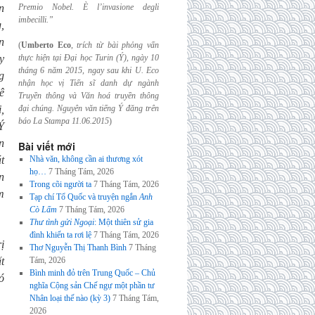
n
Premio Nobel. È l’invasione
degli
imbecilli.”
,
n
(
Umberto Eco
,
trích từ bài phỏng vấn
y
thực hiện tại Đại học Turin (Ý), ngày 10
tháng 6
năm 2015, ngay sau khi U. Eco
g
nhận học vị Tiến sĩ danh dự ngành
ê
Truyền thông và
Văn hoá truyền thông
,
đại chúng. Nguyên văn tiếng Ý đăng trên
báo La Stampa
11.06.2015
)
Ý
n
Bài viết mới
t
Nhà văn, không cần ai thương xót
họ…
7 Tháng Tám, 2026
n
Trong cõi người ta
7 Tháng Tám, 2026
m
Tạp chí Tổ Quốc và truyện ngắn
Anh
Cò Lấm
7 Tháng Tám, 2026
Thư tình gửi Ngoại
: Một thiên sử gia
đình khiến ta rơi lệ
7 Tháng Tám, 2026
ị
Thơ Nguyễn Thị Thanh Bình
7 Tháng
t
Tám, 2026
Bình minh đỏ trên Trung Quốc – Chủ
ó
nghĩa Cộng sản Chế ngự một phần tư
Nhân loại thế nào (kỳ 3)
7 Tháng Tám,
2026