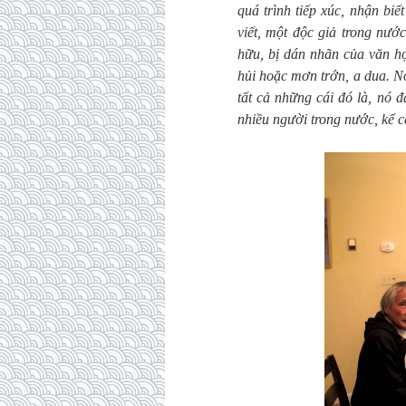
quá trình tiếp xúc, nhận biế
viết, một độc giả trong nướ
hữu, bị dán nhãn của văn họ
hủi hoặc mơn trớn, a dua. N
tất cả những cái đó là, nó 
nhiều người trong nước, kể 