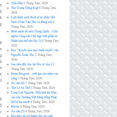
Trần Dần
6 Tháng Tám, 2026
n
Thơ Trung Dũng Kqđ
6 Tháng Tám,
á
2026
h
Giới thiệu sách
Kinh tế tư nhân Việt
Nam
(Trần Văn Thọ và đồng sự)
6
g
Tháng Tám, 2026
Bình minh đỏ trên Trung Quốc – Chủ
nghĩa Cộng sản Chế ngự một phần tư
Nhân loại thế nào (kỳ 2)
6 Tháng Tám,
ứ
2026
n
Đọc “Xuyên qua mọi chiến tuyến” của
g
Nguyễn Xuân Thọ
5 Tháng Tám,
2026
à
Sau nửa đời, đọc lại
Nẻo về của ý
5
n
Tháng Tám, 2026
n
Henri Bergson – triết gia của niềm vui
sống
5 Tháng Tám, 2026
í
Án văn (6)
5 Tháng Tám, 2026
Thơ Lê An Thế
5 Tháng Tám, 2026
Cung Giũ Nguyên: Một khả thể khác
của văn chương Việt bằng tiếng Pháp
h
thế kỉ hai mươi
4 Tháng Tám, 2026
ộ
Hội hè
4 Tháng Tám, 2026
c
Án văn (5)
4 Tháng Tám, 2026
Khi thực tại trở thành đức tin cuối