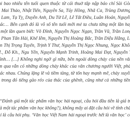
lại bao nhiêu tên tuổi quen thuộc từ cái thuở tấp nập báo chí Sài Gò
, Mai Thảo, Nhật Tiến, Nguyên Sa, Túy Hồng, Nhã Ca, Trùng Dương
 Lam, Tạ Tỵ, Duyên Anh, Du Tử Lê, Lê Tất Điều, Luân Hoán, Nguyễ
c… Bên cạnh đó là vô số tên tuổi mới mẻ ta chưa từng một lần ha
 một lần quen biết: Võ Đình, Nguyễn Ngọc Ngạn, Trần Vũ, Trần Lon
 Phan Tấn Hải, Khế Iêm, Nguyễn Thị Hoàng Bắc, Trần Diệu Hằng, L
 Thị Trọng Tuyến, Trịnh Y Thư, Nguyễn Thị Ngọc Nhung, Ngọc Khôi
., Đỗ Kh., Ngu Yên, Nguyễn Mạnh Trinh, Hoàng Mai Đạt, Nguyễn 
 Bình… […]
Không nghi ngờ gì nữa, bên ngoài dòng chảy của nền vă
ăm qua vẫn có những dòng chảy khác của văn chương người Việt, phá
hác nhau. Chúng lặng lẽ và tiềm tàng, từ tốn hay mạnh mẽ, chảy xuyê
ũy trong đó tiếng gào réo của thác của ghềnh, cũng như cả những tiề
“
Đánh giá một tác phẩm văn học hải ngoại, câu hỏi đầu tiên là giá tr
à một tác phẩm văn học không?), không mấy ai đặt câu hỏi về tính chấ
ỉ là câu hỏi phụ. ‘Văn học Việt Nam hải ngoại trước hết là văn học’ c