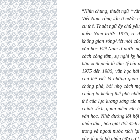
“
Nhìn chung, thuật ngữ “vă
Việt Nam rộng lớn ở nước ng
cụ thể. Thuật ngữ ấy chủ yế
miền Nam trước 1975, ra đ
không gian sống/viết mới củ
văn học Việt Nam ở nước ng
cách công tâm, sự nghi kỵ h
hẳn xuất phát từ tâm lý bài 
1975 đến 1980, văn học hải 
chủ thể viết là những qua
chống phá, bôi nhọ cách mạ
chúng ta không thể phủ nhậ
thế của lực lượng sáng tác 
chính sách, quan niệm văn h
văn học. Nhờ đường lối hộ
nhân tâm, hóa giải đối địch 
trong và ngoài nước xích l
vậy, là một bộ phận hữu cơ k