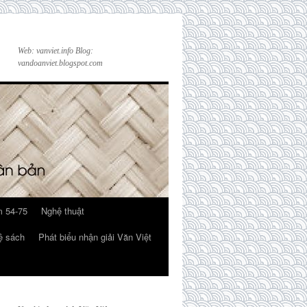
Web: vanviet.info Blog:
vandoanviet.blogspot.com
 54-75
Nghệ thuật
ệ sách
Phát biểu nhận giải Văn Việt