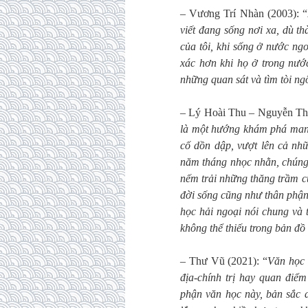
– Vương Trí Nhàn (2003): “
viết đang sống nơi xa, dù th
của tôi, khi sống ở nước ng
xác hơn khi họ ở trong nướ
những quan sát và tìm tòi n
– Lý Hoài Thu – Nguyễn Thu
là một hướng khám phá mang 
cố dồn dập, vượt lên cả nh
năm tháng nhọc nhằn, chúng 
nếm trải những thăng trầm c
đời sống cũng như thân phận
học hải ngoại nói chung và t
không thể thiếu trong bản đ
– Thư Vũ (2021): “
Văn học 
địa-chính trị hay quan điể
phận văn học này, bản sắc d