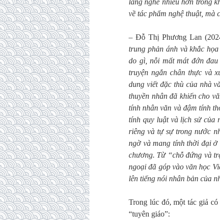
lắng nghe nhiều hơn trong k
về tác phẩm nghệ thuật, mà c
– Đỗ Thị Phương Lan (2024
trung phản ánh và khắc họa 
do gì, nỗi mất mát đớn đau 
truyện ngắn chân thực và x
dung viết đặc thù của nhà v
thuyền nhân đã khiến cho vă
tính nhân văn và đậm tính t
tính quy luật và lịch sử củ
riêng và tự sự trong nước 
ngờ và mang tính thời đại ở
chương. Từ “chỗ đứng và trạ
ngoại đã góp vào văn học Vi
lên tiếng nói nhân bản của n
Trong lúc đó, một tác giả c
“tuyên giáo”: