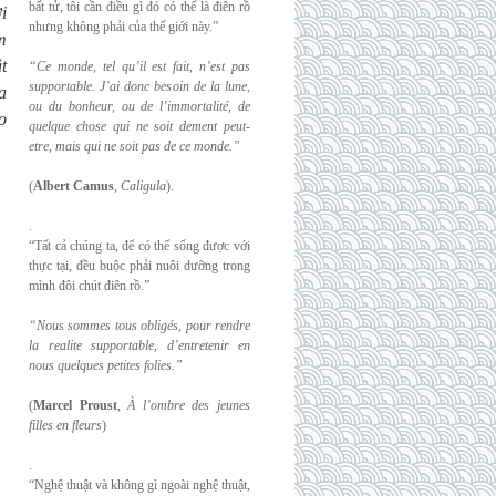
bất tử, tôi cần điều gì đó có thể là điên rồ
i
nhưng không phải của thế giới này.”
m
t
“Ce monde, tel qu’il est fait, n’est pas
supportable. J’ai donc besoin de la lune,
a
ou du
bonheur, ou de l’immortalité, de
o
quelque chose qui ne soit dement peut-
etre, mais qui
ne soit pas de ce monde.”
(
Albert Camus
,
Caligula
).
.
“Tất cả chúng ta, để có thể sống được với
thực tại, đều buộc phải nuôi dưỡng trong
mình đôi chút điên rồ.”
“Nous sommes tous obligés, pour rendre
la realite supportable, d’entretenir en
nous
quelques petites folies.”
(
Marcel Proust
,
À l’ombre des jeunes
filles en fleurs
)
.
“Nghệ thuật và không gì ngoài nghệ thuật,