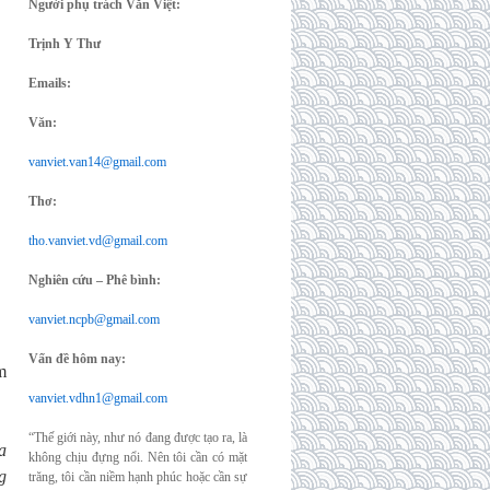
Người phụ trách Văn Việt:
Trịnh Y Thư
Emails:
Văn:
vanviet.van14@gmail.com
Thơ:
tho.vanviet.vd@gmail.com
Nghiên cứu – Phê bình:
vanviet.ncpb@gmail.com
Vấn đề hôm nay:
m
vanviet.vdhn1@gmail.com
“Thế giới này, như nó đang được tạo ra, là
a
không chịu đựng nổi. Nên tôi cần có mặt
g
trăng, tôi cần niềm hạnh phúc hoặc cần sự