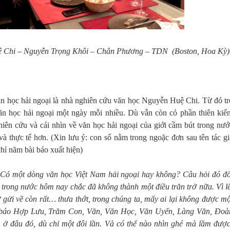
 Chi – Nguyễn Trọng Khôi – Chân Phương – TDN
(Boston, Hoa Kỳ)
ăn học hải ngoại là nhà nghiên cứu văn học Nguyễn Huệ Chi. Từ đó tr
ăn học hải ngoại một ngày mỗi nhiều. Dù vẫn còn có phần thiên kiến
hiên cứu và cái nhìn về văn học hải ngoại của giới cầm bút trong nướ
à thực tế hơn. (Xin lưu ý: con số nằm trong ngoặc đơn sau tên tác gi
chỉ năm bài báo xuất hiện)
Có một dòng văn học Việt Nam hải ngoại hay không? Câu hỏi đó đố
 trong nước hôm nay chắc đã không thành một điều trăn trở nữa. Vì lẽ
 gửi về còn rất… thưa thớt, trong chúng ta, mấy ai lại không được mộ
ố báo Hợp Lưu, Trăm Con, Văn, Văn Học, Văn Uyển, Làng Văn, Đoà
ở đâu đó, dù chỉ một đôi lần. Và có thể nào nhìn ghé mà lầm được