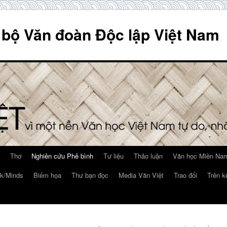
 bộ Văn đoàn Độc lập Việt Nam
Thơ
Nghiên cứu Phê bình
Tư liệu
Thảo luận
Văn học Miền Nam
k/Minds
Biếm họa
Thư bạn đọc
Media Văn Việt
Trao đổi
Trên k