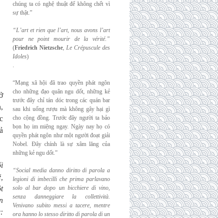
chúng ta có nghệ thuật để không chết vì
sự thật.”
“L’art et rien que l’art, nous avons l’art
pour ne point mourir de la vérité.”
(
Friedrich
Nietzsche
,
Le Crépuscule des
Idoles
)
.
“Mạng xã hội đã trao quyền phát ngôn
cho những đạo quân ngu dốt, những kẻ
ở
trước đây chỉ tán dóc trong các quán bar
,
sau khi uống rượu mà không gây hại gì
c
cho cộng đồng. Trước đây người ta bảo
bọn họ im miệng ngay. Ngày nay họ có
ả
quyền phát ngôn như một người đoạt giải
Nobel. Đây chính là sự xâm lăng của
những kẻ ngu dốt.”
i
“Social media danno diritto di parola a
,
legioni di imbecilli che prima parlavano
t
solo al
bar dopo un bicchiere di vino,
senza danneggiare la collettività.
n
Venivano subito messi a
tacere, mentre
:
ora hanno lo stesso diritto di parola di un