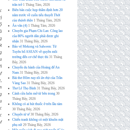
trăn trở
1 Tháng Tám, 2026
c
Biên bản cuộc họp thẩm định hơn 20
năm trước về cuốn tiểu thuyết
Thời
ị
của thánh thần
1 Tháng Tám, 2026
ộ
Án văn (4)
1 Tháng Tám, 2026
à
Chuyên gia Phạm Chi Lan: Công lao
của 80% người dân phải được ghi
g
nhận
31 Tháng Bảy, 2026
t
Bảo vệ Mekong và Salween: Từ
g
Tuyên bố ASEAN về quyền môi
trường đến cơ chế thực thi
31 Tháng
u
Bảy, 2026
i
Chuyến du hành của Hoàng đế An
ự
Nam
31 Tháng Bảy, 2026
Bài thơ
Hôm nay tôi ăn thịt
của Trần
,
Vàng Sao
31 Tháng Bảy, 2026
m
Thơ Lê Thọ Bình
31 Tháng Bảy, 2026
g
Cánh cửa luôn mở từ bên trong
30
Tháng Bảy, 2026
u
Không có ai hút thuốc ở trên lầu tám
c
30 Tháng Bảy, 2026
c
Chuyện tử tế
30 Tháng Bảy, 2026
Chiến tranh không có một khuôn mặt
ư
phụ nữ
29 Tháng Bảy, 2026