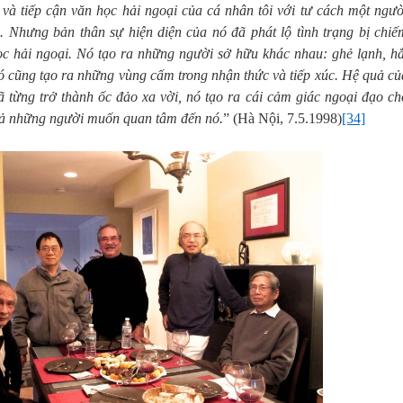
t và tiếp cận văn học hải ngoại của cá nhân tôi với tư cách một ngườ
c. Nhưng bản thân sự hiện diện của nó đã phát lộ tình trạng bị chiế
c hải ngoại. Nó tạo ra những người sở hữu khác nhau: ghẻ lạnh, hắ
ó cũng tạo ra những vùng cấm trong nhận thức và tiếp xúc. Hệ quả củ
đã từng trở thành ốc đảo xa vời, nó tạo ra cái cảm giác ngoại đạo ch
cả những người muốn quan tâm đến nó.
” (Hà Nội, 7.5.1998)
[34]