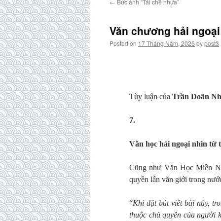
←
Bức ảnh “Tái chế nhựa”
Văn chương hải ngoại:
Posted on
17 Tháng Năm, 2026
by
post3
Tùy luận của
Trần Doãn N
7.
Văn học hải ngoại nhìn từ 
Cũng như Văn Học Miền Nam
quyền lẫn văn giới trong nướ
“
Khi đặt bút viết bài này, 
thuộc chủ quyền của người 