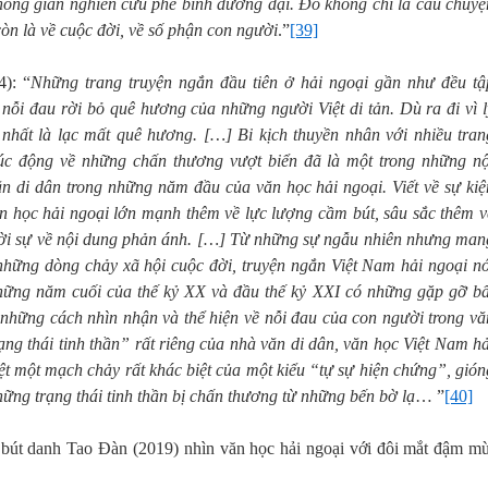
hông gian nghiên cứu phê bình đương đại. Đó không chỉ là câu chuyệ
òn là về cuộc đời, về số phận con người
.”
[39]
): “
Những trang truyện ngắn đầu tiên ở hải
ngoại gần như đều tậ
nỗi đau rời bỏ quê hương của những người Việt di tản. Dù ra đi vì l
nhất là lạc mất quê hương. […] Bi kịch thuyền nhân với nhiều tran
úc động về những chấn thương vượt biển đã là một trong những nộ
ăn di dân trong những năm đầu của văn học hải ngoại. Viết về sự kiệ
n học hải ngoại lớn mạnh thêm về lực lượng cầm bút, sâu sắc thêm v
hời sự về nội dung phản ánh. […] Từ những sự ngẫu nhiên nhưng man
a những dòng chảy xã hội cuộc đời, truyện ngắn Việt Nam hải ngoại nó
những năm cuối của thế kỷ XX và đầu thế kỷ XXI có những gặp gỡ bấ
 những cách nhìn nhận và thể hiện về nỗi đau của con người trong vă
ng thái tinh thần” rất riêng của nhà văn di dân, văn học Việt Nam hả
ệt một mạch chảy rất khác biệt của một kiểu “tự sự hiện chứng”, gión
hững trạng thái tinh thần bị chấn thương từ
những bến bờ lạ
… ”
[40]
ó bút danh Tao Đàn (2019) nhìn văn học hải ngoại với đôi mắt đậm mù