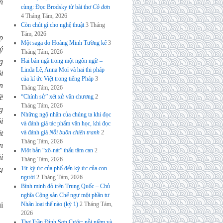
n
cùng: Đọc Brodsky từ bài thơ
Cô đơn
4 Tháng Tám, 2026
Còn chút gì cho nghệ thuật
3 Tháng
Tám, 2026
p
Một saga do Hoàng Minh Tường kể
3
ý
Tháng Tám, 2026
g
Hai bản ngã trong một ngôn ngữ –
Linda Lê, Anna Moï và hai thi pháp
i
của kí ức Việt trong tiếng Pháp
3
n
Tháng Tám, 2026
ề
“Chính sử” xét xử văn chương
2
Tháng Tám, 2026
g
Những ngộ nhận của chúng ta khi đọc
i
và đánh giá tác phẩm văn học, khi đọc
t
và đánh giá
Nỗi buồn chiến tranh
2
Tháng Tám, 2026
n
Một bản “xô-nát” thấu tâm can
2
i
Tháng Tám, 2026
g
Từ ký ức của phố đến ký ức của con
người
2 Tháng Tám, 2026
Bình minh đỏ trên Trung Quốc – Chủ
nghĩa Cộng sản Chế ngự một phần tư
i
Nhân loại thế nào (kỳ 1)
2 Tháng Tám,
2026
Thơ Trần Đình Sơn Cước: nỗi niềm và