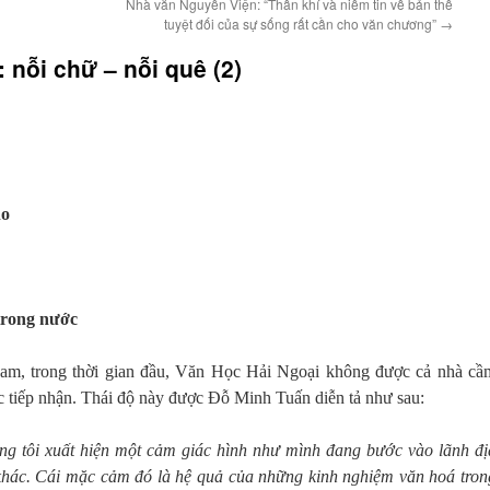
Nhà văn Nguyễn Viện: “Thần khí và niềm tin về bản thể
tuyệt đối của sự sống rất cần cho văn chương”
→
 nỗi chữ – nỗi quê (2)
ho
trong nước
, trong thời gian đầu, Văn Học Hải Ngoại không được cả nhà cầ
c tiếp nhận. Thái độ này được Đỗ Minh Tuấn diễn tả như sau:
trong tôi xuất hiện một cảm giác hình như mình đang bước vào lãnh đị
khác. Cái mặc cảm đó là hệ quả của những kinh nghiệm văn hoá tron