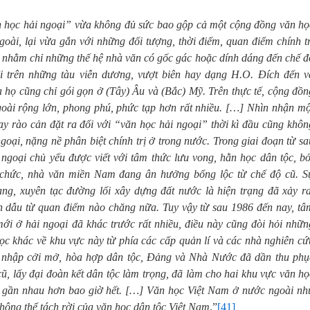
n học hải ngoại” vừa không đủ sức bao gộp cả một cộng đồng văn họ
oài, lại vừa gắn với những đối tượng, thời điểm, quan điểm chính tr
u nhằm chỉ những thế hệ nhà văn có gốc gác hoặc dính dáng đến chế đ
i trên những tàu viễn dương, vượt biên hay dạng H.O. Đích đến v
a họ cũng chỉ gói gọn ở (Tây) Âu và (Bắc) Mỹ. Trên thực tế, cộng đồn
oài rộng lớn, phong phú, phức tạp hơn rất nhiều. […]
Nhìn nhận mộ
ay rào cản đặt ra đối với “văn học hải ngoại” thời kì đầu cũng khôn
ngoại, nặng nề phân biệt chính trị ở trong nước. Trong giai đoạn từ sa
ngoại chủ yếu được viết với tâm thức lưu vong, hằn học dân tộc, bở
n chức, nhà văn miền Nam đang ân hưởng bổng lộc từ chế độ cũ. S
ng, xuyên tạc đường lối xây dựng đất nước là hiện trạng đã xảy ra
n dẫu từ quan điểm nào chăng nữa. Tuy vậy từ sau 1986 đến nay, tâ
mới ở hải ngoại đã khác trước rất nhiều, điều này cũng đòi hỏi nhữn
ọc khác về khu vực này từ phía các cấp quản lí và các nhà nghiên cứ
i nhập cởi mở, hòa hợp dân tộc, Đảng và Nhà Nước đã dần thu phụ
cũ, lấy đại đoàn kết dân tộc làm trọng, đã làm cho hai khu vực văn họ
ại gần nhau hơn bao giờ hết. […] Văn học Việt Nam ở nước ngoài nh
hông thể tách rời của văn học dân tộc Việt Nam
.”
[41]