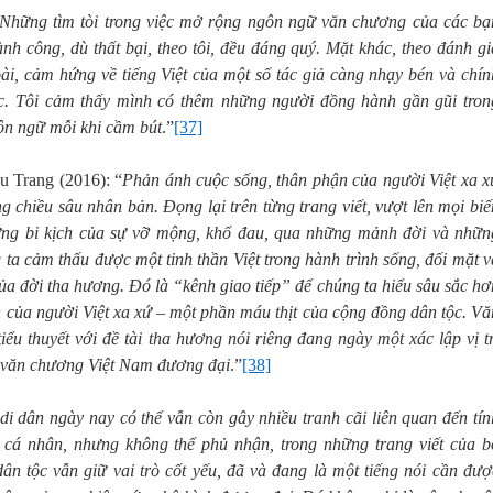
Những tìm tòi trong việc mở rộng ngôn ngữ văn chương của các bạ
ành công, dù thất bại, theo tôi, đều đáng quý. Mặt khác, theo đánh gi
oài, cảm hứng về tiếng Việt của một số tác giả càng nhạy bén và chín
c. Tôi cảm thấy mình có thêm những người đồng hành gần gũi tron
gôn ngữ mỗi khi cầm bút
.”
[37]
 Trang (2016): “
Phản ánh cuộc sống, thân phận của người Việt xa x
chiều sâu nhân bản. Đọng lại trên từng trang viết, vượt lên mọi biế
ững bi kịch của sự vỡ mộng, khổ đau, qua những mảnh đời và nhữn
ta cảm thấu được một tinh thần Việt trong hành trình sống, đối mặt v
ủa đời tha hương. Đó là “kênh giao tiếp” để chúng ta hiểu sâu sắc hơ
 của người Việt xa xứ – một phần máu thịt của cộng đồng dân tộc. Vă
iểu thuyết với đề tài tha hương nói riêng đang ngày một xác lập vị tr
ồ văn chương Việt Nam đương đại
.”
[38]
di dân ngày nay có thể vẫn còn gây nhiều tranh cãi liên quan đến tín
m cá nhân, nhưng không thể phủ nhận, trong những trang viết của b
ân tộc vẫn giữ vai trò cốt yếu, đã và đang là một tiếng nói cần đượ