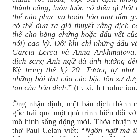
thành công, luôn luôn có điều gì thất
thể nào phục vụ hoàn hảo như tấm gư
có thể đưa ra giả thuyết rằng dịch c
thế cho bằng chứng hoặc dấu vết của
nói) cao kỳ. Đôi khi chỉ những dấu v
Garcia Lorca và Anna Ankhmatova
dịch sang Anh ngữ đã ảnh hưởng đế
Kỳ trong thế kỷ 20. Tương tự như
những bài thơ của các bậc tôn sư đượ
tàn của bản dịch
.” (tr. xi, Introduction
Ông nhận định, một bản dịch thành c
gốc trải qua một quá trình biến đổi vớ
mô hình sống động mới. Thỏa thuận v
thơ Paul Celan viết: “
Ngôn ngữ mà tô