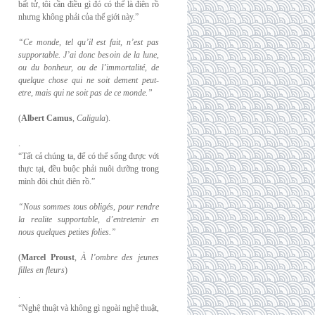
bất tử, tôi cần điều gì đó có thể là điên rồ
nhưng không phải của thế giới này.”
“Ce monde, tel qu’il est fait, n’est pas
supportable. J’ai donc besoin de la lune,
ou du
bonheur, ou de l’immortalité, de
quelque chose qui ne soit dement peut-
etre, mais qui
ne soit pas de ce monde.”
(
Albert Camus
,
Caligula
).
.
“Tất cả chúng ta, để có thể sống được với
thực tại, đều buộc phải nuôi dưỡng trong
mình đôi chút điên rồ.”
“Nous sommes tous obligés, pour rendre
la realite supportable, d’entretenir en
nous
quelques petites folies.”
(
Marcel Proust
,
À l’ombre des jeunes
filles en fleurs
)
.
“Nghệ thuật và không gì ngoài nghệ thuật,