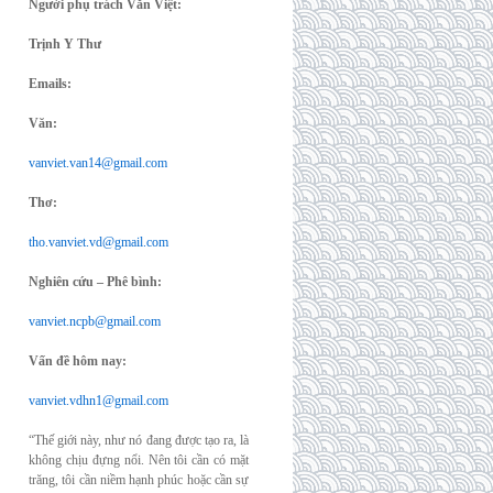
Người phụ trách Văn Việt:
Trịnh Y Thư
Emails:
Văn:
vanviet.van14@gmail.com
Thơ:
tho.vanviet.vd@gmail.com
Nghiên cứu – Phê bình:
vanviet.ncpb@gmail.com
Vấn đề hôm nay:
vanviet.vdhn1@gmail.com
“Thế giới này, như nó đang được tạo ra, là
không chịu đựng nổi. Nên tôi cần có mặt
trăng, tôi cần niềm hạnh phúc hoặc cần sự