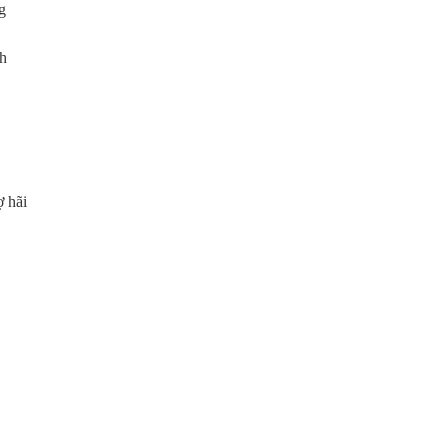
g
h
ợ hãi