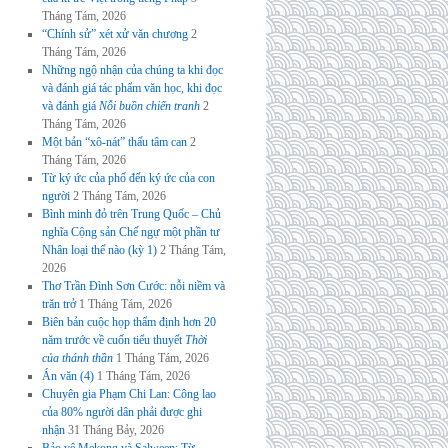
Tháng Tám, 2026
“Chính sử” xét xử văn chương
2
Tháng Tám, 2026
Những ngộ nhận của chúng ta khi đọc
và đánh giá tác phẩm văn học, khi đọc
và đánh giá
Nỗi buồn chiến tranh
2
Tháng Tám, 2026
Một bản “xô-nát” thấu tâm can
2
Tháng Tám, 2026
Từ ký ức của phố đến ký ức của con
người
2 Tháng Tám, 2026
Bình minh đỏ trên Trung Quốc – Chủ
nghĩa Cộng sản Chế ngự một phần tư
Nhân loại thế nào (kỳ 1)
2 Tháng Tám,
2026
Thơ Trần Đình Sơn Cước: nỗi niềm và
trăn trở
1 Tháng Tám, 2026
Biên bản cuộc họp thẩm định hơn 20
năm trước về cuốn tiểu thuyết
Thời
của thánh thần
1 Tháng Tám, 2026
Án văn (4)
1 Tháng Tám, 2026
Chuyên gia Phạm Chi Lan: Công lao
của 80% người dân phải được ghi
nhận
31 Tháng Bảy, 2026