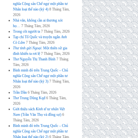
nghĩa Cộng sản Chế ngự một phần tư
Nhân loại thế nào (kỳ 4)
8 Tháng Tám,
2026
Nhà văn, không cần ai thương xót
họ…
7 Tháng Tám, 2026
Trong cõi người ta
7 Tháng Tám, 2026
Tạp chí Tổ Quốc và truyện ngắn
Anh
Cò Lấm
7 Tháng Tám, 2026
Thư tình gửi Ngoại
: Một thiên sử gia
đình khiến ta rơi lệ
7 Tháng Tám, 2026
Thơ Nguyễn Thị Thanh Bình
7 Tháng
Tám, 2026
Bình minh đỏ trên Trung Quốc – Chủ
nghĩa Cộng sản Chế ngự một phần tư
Nhân loại thế nào (kỳ 3)
7 Tháng Tám,
2026
Trần Dần
6 Tháng Tám, 2026
Thơ Trung Dũng Kqđ
6 Tháng Tám,
2026
Giới thiệu sách
Kinh tế tư nhân Việt
Nam
(Trần Văn Thọ và đồng sự)
6
Tháng Tám, 2026
Bình minh đỏ trên Trung Quốc – Chủ
nghĩa Cộng sản Chế ngự một phần tư
Nhân loại thế nào (kỳ 2)
6 Tháng Tám,