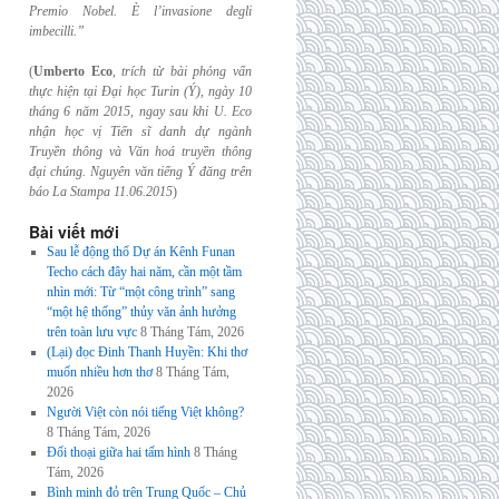
Premio Nobel. È l’invasione
degli
imbecilli.”
(
Umberto Eco
,
trích từ bài phỏng vấn
thực hiện tại Đại học Turin (Ý), ngày 10
tháng 6
năm 2015, ngay sau khi U. Eco
nhận học vị Tiến sĩ danh dự ngành
Truyền thông và
Văn hoá truyền thông
đại chúng. Nguyên văn tiếng Ý đăng trên
báo La Stampa
11.06.2015
)
Bài viết mới
Sau lễ động thổ Dự án Kênh Funan
Techo cách đây hai năm, cần một tầm
nhìn mới: Từ “một công trình” sang
“một hệ thống” thủy văn ảnh hưởng
trên toàn lưu vực
8 Tháng Tám, 2026
(Lại) đọc Đinh Thanh Huyền: Khi thơ
muốn nhiều hơn thơ
8 Tháng Tám,
2026
Người Việt còn nói tiếng Việt không?
8 Tháng Tám, 2026
Đối thoại giữa hai tấm hình
8 Tháng
Tám, 2026
Bình minh đỏ trên Trung Quốc – Chủ