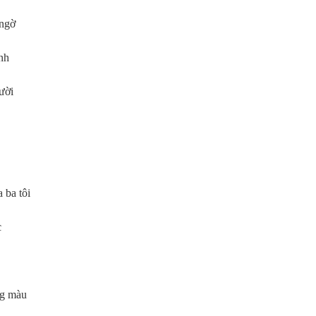
 ngờ
ịnh
ười
 ba tôi
c
ng màu