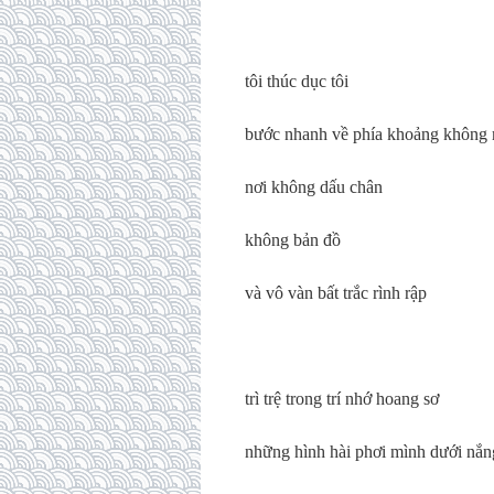
tôi thúc dục tôi
bước nhanh về phía khoảng không
nơi không dấu chân
không bản đồ
và vô vàn bất trắc rình rập
trì trệ trong trí nhớ hoang sơ
những hình hài phơi mình dưới nắn