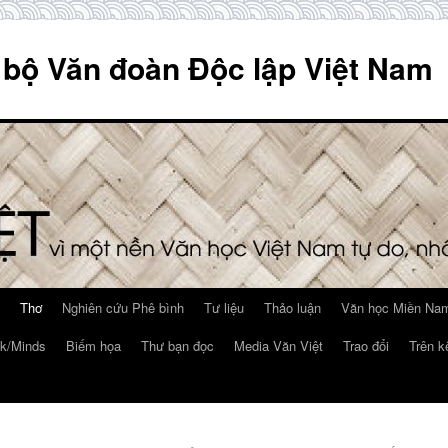
 bộ Văn đoàn Độc lập Việt Nam
Thơ
Nghiên cứu Phê bình
Tư liệu
Thảo luận
Văn học Miền Nam
k/Minds
Biếm họa
Thư bạn đọc
Media Văn Việt
Trao đổi
Trên k