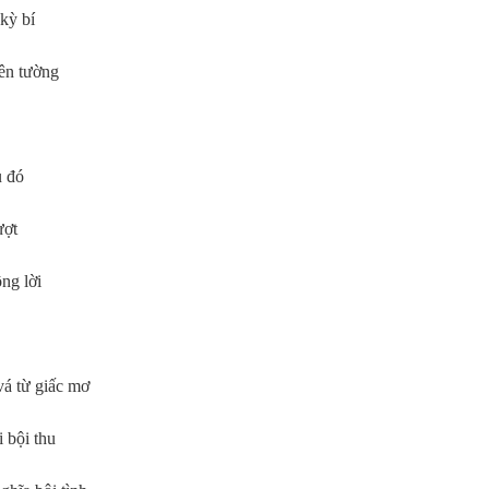
 kỳ bí
rên tường
u đó
ượt
ông lời
á từ giấc mơ
i bội thu