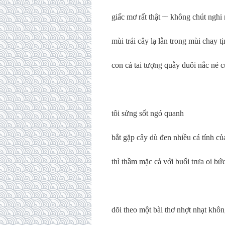
giấc mơ rất thật ̶ ̶ không chút nghi
mùi trái cây lạ lẫn trong mùi chay t
con cá tai tượng quẫy đuôi nắc nẻ c
tôi sửng sốt ngó quanh
bắt gặp cây dù đen nhiều cá tính của
thì thầm mặc cả với buổi trưa oi bứ
dõi theo một bài thơ nhợt nhạt khô