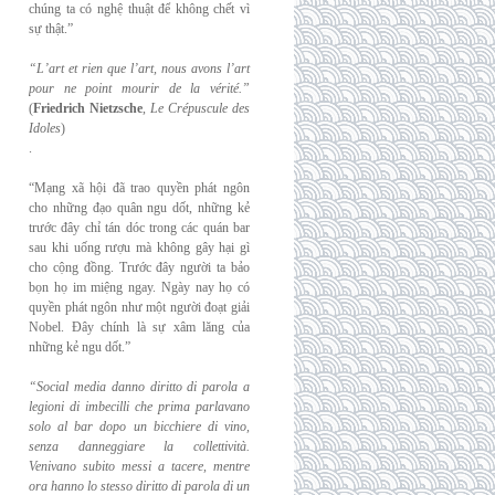
chúng ta có nghệ thuật để không chết vì
sự thật.”
“L’art et rien que l’art, nous avons l’art
pour ne point mourir de la vérité.”
(
Friedrich
Nietzsche
,
Le Crépuscule des
Idoles
)
.
“Mạng xã hội đã trao quyền phát ngôn
cho những đạo quân ngu dốt, những kẻ
trước đây chỉ tán dóc trong các quán bar
sau khi uống rượu mà không gây hại gì
cho cộng đồng. Trước đây người ta bảo
bọn họ im miệng ngay. Ngày nay họ có
quyền phát ngôn như một người đoạt giải
Nobel. Đây chính là sự xâm lăng của
những kẻ ngu dốt.”
“Social media danno diritto di parola a
legioni di imbecilli che prima parlavano
solo al
bar dopo un bicchiere di vino,
senza danneggiare la collettività.
Venivano subito messi a
tacere, mentre
ora hanno lo stesso diritto di parola di un