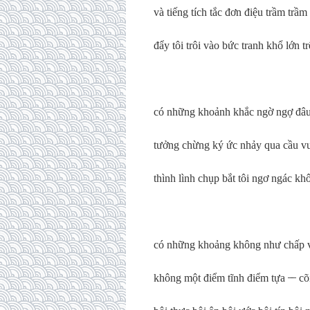
và tiếng tích tắc đơn điệu trầm trầm
đẩy tôi trôi vào bức tranh khổ lớn t
có những khoảnh khắc ngờ ngợ đâ
tưởng chừng ký ức nhảy qua cầu v
thình lình chụp bắt tôi ngơ ngác kh
có những khoảng không như chấp v
không một điểm tĩnh điểm tựa ̶ ̶ cõ