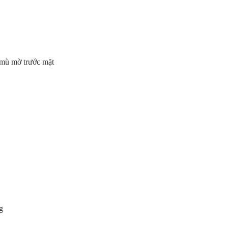
 mù mờ trước mặt
g