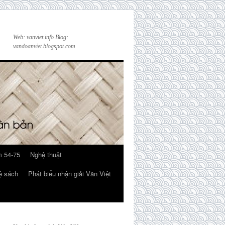
Web: vanviet.info Blog:
vandoanviet.blogspot.com
 54-75
Nghệ thuật
ệ sách
Phát biểu nhận giải Văn Việt