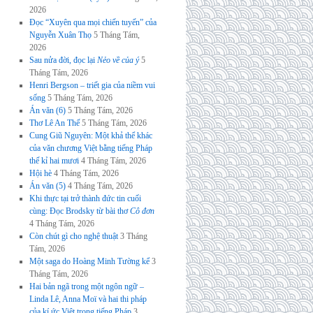
2026
Đọc “Xuyên qua mọi chiến tuyến” của
Nguyễn Xuân Thọ
5 Tháng Tám,
2026
Sau nửa đời, đọc lại
Nẻo về của ý
5
Tháng Tám, 2026
Henri Bergson – triết gia của niềm vui
sống
5 Tháng Tám, 2026
Án văn (6)
5 Tháng Tám, 2026
Thơ Lê An Thế
5 Tháng Tám, 2026
Cung Giũ Nguyên: Một khả thể khác
của văn chương Việt bằng tiếng Pháp
thế kỉ hai mươi
4 Tháng Tám, 2026
Hội hè
4 Tháng Tám, 2026
Án văn (5)
4 Tháng Tám, 2026
Khi thực tại trở thành đức tin cuối
cùng: Đọc Brodsky từ bài thơ
Cô đơn
4 Tháng Tám, 2026
Còn chút gì cho nghệ thuật
3 Tháng
Tám, 2026
Một saga do Hoàng Minh Tường kể
3
Tháng Tám, 2026
Hai bản ngã trong một ngôn ngữ –
Linda Lê, Anna Moï và hai thi pháp
của kí ức Việt trong tiếng Pháp
3