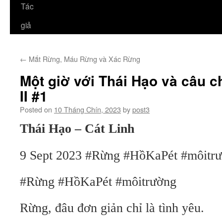
Tác
giả
←
Mắt Rừng, Máu Rừng và Xác Rừng
Một giờ với Thái Hạo và câu 
II #1
Posted on
10 Tháng Chín, 2023
by
post3
Thái Hạo – Cát Linh
9 Sept 2023 #Rừng #HồKaPét #môitr
#Rừng #HồKaPét #môitrường
Rừng, đâu đơn giản chỉ là tình yêu.