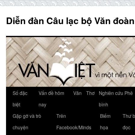
Skip
to
Diễn đàn Câu lạc bộ Văn đoàn
content
Số đặc
Vấn đề hôm
Văn
Thơ
Nghiên cứu Phê
biệt
nay
bình
Gặp gỡ và trò
Trên
Biếm
Thư 
chuyện
Facebook/Minds
họa
đọc