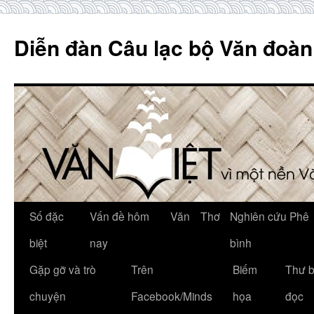
Skip
to
Diễn đàn Câu lạc bộ Văn đoàn
content
Số đặc
Vấn đề hôm
Văn
Thơ
Nghiên cứu Phê
biệt
nay
bình
Gặp gỡ và trò
Trên
Biếm
Thư 
chuyện
Facebook/Minds
họa
đọc