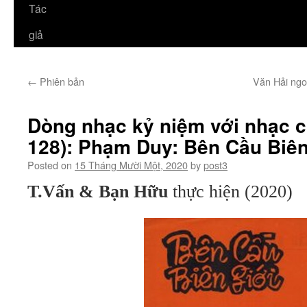
Tác
giả
←
Phiên bản
Văn Hải ngo
Dòng nhạc kỷ niệm với nhạc 
128): Phạm Duy: Bên Cầu Biên
Posted on
15 Tháng Mười Một, 2020
by
post3
T.Vấn & Bạn Hữu
thực hiện (2020)