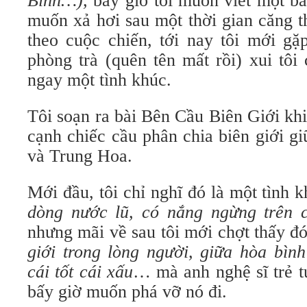
Binh…),
bây giờ tôi muốn viết một bản
muốn xả hơi sau một thời gian căng th
theo cuộc chiến, tới nay tôi mới gặ
phòng trà (quên tên mất rồi) xui tô
ngay một tình khúc.
Tôi soạn ra bài Bên Cầu Biên Giới kh
cạnh chiếc cầu phân chia biên giới g
và Trung Hoa.
Mới đầu, tôi chỉ nghĩ đó là một tình 
dòng nước lũ, có nắng ngừng trên c
nhưng mãi về sau tôi mới chợt thấy đó
giới trong lòng người, giữa hòa bình
cái tốt cái xấu
… mà anh nghệ sĩ trẻ tu
bấy giờ muốn phá vỡ nó đi.