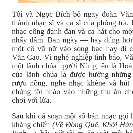
Tôi và Ngọc Bích bỏ ngay đoàn Văn
thành nhạc sĩ và ca sĩ của phòng trà
nhạc công đánh đàn và ca hát cho mộ
nhẩy đầm. Ban ngày — hay đúng hơn l
một cô vũ nữ vào sòng bạc hay đi c
Văn Cao. Vì nghề nghiệp tình báo, Vă
một lãnh chúa người Nùng tên là Hoà
của lãnh chúa là được hưởng những 
rượu nồng, nghe nhạc khène và hút á
chúng tôi nhào vào những thú ăn c
chơi với lửa.
Sau khi đã soạn một số bản nhạc gọi 
kháng chiến
(Về Đồng Quê, Khởi Hàn