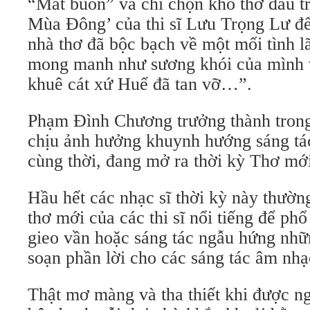
“Mắt buồn” và chỉ chọn khổ thơ đầu t
Mùa Đông’ của thi sĩ Lưu Trọng Lư để
nhà thơ đã bộc bạch về một mối tình
mong manh như sương khói của mình vớ
khuê cát xứ Huế đã tan vỡ…”.
Phạm Đình Chương trưởng thành trong
chịu ảnh hưởng khuynh hướng sáng tác
cùng thời, đang mở ra thời kỳ Thơ mới
Hầu hết các nhạc sĩ thời kỳ này thườ
thơ mới của các thi sĩ nổi tiếng để phổ
gieo vần hoặc sáng tác ngẫu hứng nhữ
soạn phần lời cho các sáng tác âm nhạ
Thật mơ màng và tha thiết khi được n