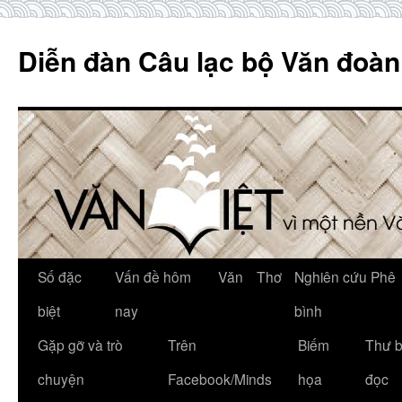
Skip
to
Diễn đàn Câu lạc bộ Văn đoàn
content
Số đặc
Vấn đề hôm
Văn
Thơ
Nghiên cứu Phê
biệt
nay
bình
Gặp gỡ và trò
Trên
Biếm
Thư 
chuyện
Facebook/Minds
họa
đọc