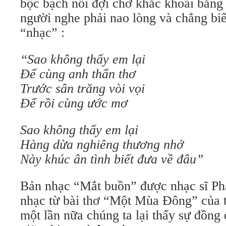
bộc bạch nỗi đợi chờ khắc khoải bằn
người nghe phải nao lòng và chẳng biết
“nhạc” :
“Sao không thấy em lại
Để cùng anh thẩn thơ
Trước sân trăng vòi vọi
Để rồi cùng ước mơ
Sao không thấy em lại
Hàng dừa nghiêng thương nhớ
Này khúc ân tình biết đưa về đâu”
Bản nhạc “Mắt buồn” được nhạc sĩ P
nhạc từ bài thơ “Một Mùa Đông” của t
một lần nữa chúng ta lại thấy sự đồng