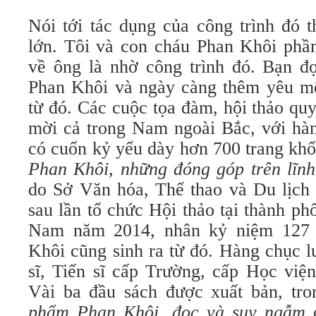
Nói tới tác dụng của công trình đó t
lớn. Tôi và con cháu Phan Khôi phầ
về ông là nhờ công trình đó. Bạn đọ
Phan Khôi và ngày càng thêm yêu m
từ đó. Các cuộc tọa đàm, hội thảo quy
mời cả trong Nam ngoài Bắc, với hàn
có cuốn kỷ yếu dày hơn 700 trang kh
Phan Khôi, những đóng góp trên lĩnh
do Sở Văn hóa, Thể thao và Du lịc
sau lần tổ chức Hội thảo tại thành p
Nam năm 2014, nhân kỷ niệm 127 
Khôi cũng sinh ra từ đó. Hàng chục l
sĩ, Tiến sĩ cấp Trường, cấp Học việ
Vài ba đầu sách được xuất bản, tr
phẩm Phan Khôi,
đọc và suy ngẫm
c