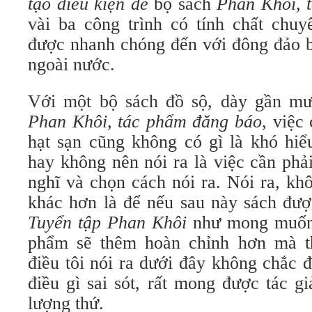
tạo điều kiện để
bộ sách
Phan Khôi, 
vài ba công trình có tính chất chu
được nhanh chóng đến với đông đảo b
ngoài nước.
Với một bộ sách đồ sộ, dày gần mư
Phan Khôi, tác phẩm đăng
báo
, việc
hạt sạn cũng không có gì là khó hiể
hay không nên nói ra là việc cần phả
nghĩ và chọn cách nói ra. Nói ra, k
khác hơn là để nếu sau này sách đượ
Tuyển tập
Phan Khôi
như mong muốn 
phẩm sẽ thêm hoàn chỉnh hơn mà th
điều tôi nói ra dưới đây không chắc 
điều gì sai sót, rất mong được tác g
lượng thứ.