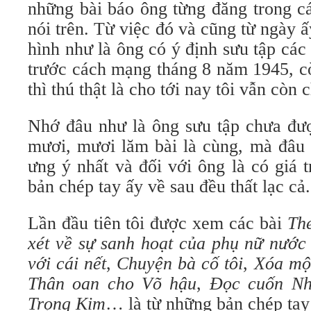
những bài báo ông từng đăng trong cá
nói trên. Từ việc đó và cũng từ ngày ấ
hình như là ông có ý định sưu tập các 
trước cách mạng tháng 8 năm 1945, c
thì thú thật là cho tới nay tôi vẫn còn 
Nhớ đâu như là ông sưu tập chưa đượ
mươi, mươi lăm bài là cùng, mà đâu 
ưng ý nhất và đối với ông là có giá t
bản chép tay ấy về sau đều thất lạc cả.
Lần đầu tiên tôi được xem các bài
Th
xét về sự sanh hoạt
của phụ nữ nước 
với cái nết
,
Chuyện bà cố tôi
,
Xóa một 
Thân oan cho Võ hậu
,
Đọc cuốn Nh
Trọng Kim
… là từ những bản chép tay