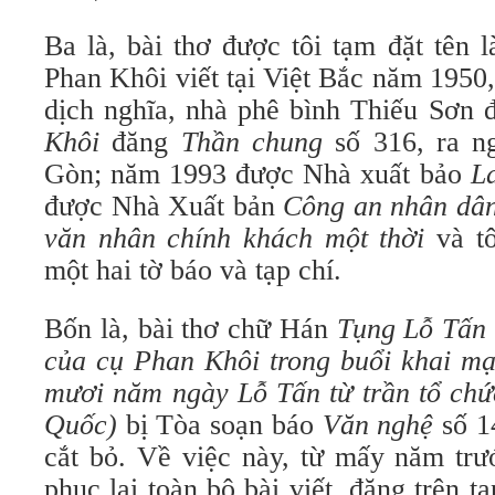
Ba là, bài thơ được tôi tạm đặt tên 
Phan Khôi viết tại Việt Bắc năm 1950
dịch nghĩa, nhà phê bình Thiếu Sơn
Khôi
đăng
Thần chung
số 316, ra ng
Gòn; năm 1993 được Nhà xuất bảo
L
được Nhà Xuất bản
Công an nhân
dâ
văn nhân chính khách một thời
và tô
một hai tờ báo và tạp chí.
Bốn là, bài thơ chữ Hán
Tụng Lỗ Tấn
của cụ Phan Khôi trong buổi khai
mạ
mươi năm ngày Lỗ Tấn từ trần tổ chứ
Quốc)
bị Tòa soạn báo
Văn nghệ
số 1
cắt bỏ. Về việc này, từ mấy năm trướ
phục lại toàn bộ bài viết, đăng trên t