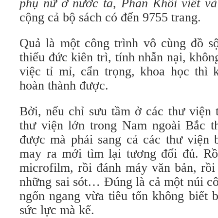
phụ nữ ở nước ta
,
Phan Khôi viết v
cộng cả bộ sách có đến 9755 trang.
Quả là một công trình vô cùng đồ s
thiếu đức kiên trì, tính nhẫn nại, kh
việc tỉ mỉ, cẩn trọng, khoa học thì
hoàn thành được.
Bởi, nếu chỉ sưu tầm ở các thư viện 
thư viện lớn trong Nam ngoài Bắc t
được mà phải sang cả các thư viện 
may ra mới tìm lại tương đối đủ. Rồ
microfilm, rồi đánh máy văn bản, rồi s
những sai sót… Đúng là cả một núi cô
ngổn ngang vừa tiêu tốn không biết b
sức lực mà kể.