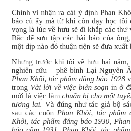
Chính vì nhận ra cái ý định Phan Khô
báo cũ ấy mà từ khi còn dạy học tôi 
vọng là lúc về hưu sẽ đi khắp các thư
Bắc để sưu tập các bài báo của ông, 
một dịp nào đó thuận tiện sẽ đưa xuất 
Nhưng trước khi tôi về hưu hai năm,
nghiên cứu – phê bình Lại Nguyên Â
Phan Khôi, tác phẩm đăng báo 1928
v
trong
Vài lời về việc biên soạn
in ở đ
mới là việc làm
chuẩn bị cho một tuyể
tương lai.
Và đúng như tác giả bộ sá
sau các cuốn
Phan Khôi, tác phẩm 
Khôi, tác phẩm đăng báo 1930
,
Phan 
báo năm 1931
,
Phan Khôi, tác phẩm