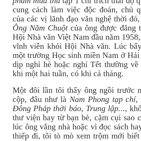
phẩm mùa thu
tập 1 chỉ trích thái độ 
cung cách làm việc độc đoán, chủ q
của các vị lãnh đạo văn nghệ thời đó
Ông Năm Chuột
của ông được đăng t
Hội Nhà văn Việt Nam đầu năm 1958, 
vĩnh viễn khỏi Hội Nhà văn. Lúc bấy 
một trường Học sinh miền Nam ở Hải
dịp nghỉ hè hoặc nghỉ Tết thường về
khi một hai tuần, có khi cả tháng.
Một đôi lần tôi thấy ông ngồi trước
cộp, đâu như là
Nam
Phong tạp chí
Đông Pháp thời báo
,
Trung lập.
.., k
thư viện hay từ bạn bè, cặm cụi sao 
lúc ông vắng nhà hoặc vì đọc sách ha
thiếp đi, tôi tò mò xem trộm mới biế