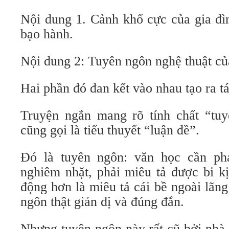
Nội dung 1. Cảnh khổ cực của gia đì
bạo hành.
Nội dung 2: Tuyên ngôn nghệ thuật củ
Hai phần đó đan kết vào nhau tạo ra t
Truyện ngắn mang rõ tính chất “tuy
cũng gọi là tiểu thuyết “luận đề”.
Đó là tuyên ngôn: văn học cần phả
nghiêm nhặt, phải miêu tả được bi k
động hơn là miêu tả cái bề ngoài lãn
ngôn thật giản dị và đúng đắn.
Nhưng tuyên ngôn này rất cũ bởi nhà