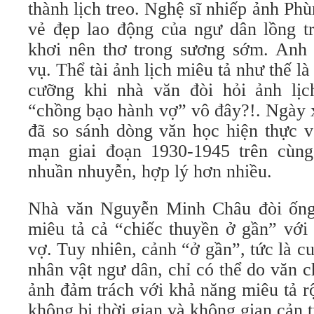
thành lịch treo. Nghệ sĩ nhiếp ảnh Ph
vẻ đẹp lao động của ngư dân lồng t
khơi nên thơ trong sương sớm. Anh
vụ. Thể tài ảnh lịch miêu tả như thế l
cưỡng khi nhà văn đòi hỏi ảnh lịc
“chồng bạo hành vợ” vô đây?!. Ngày
đã so sánh dòng văn học hiện thực v
mạn giai đoạn 1930-1945 trên cùng
nhuần nhuyễn, hợp lý hơn nhiều.
Nhà văn Nguyễn Minh Châu đòi ống 
miêu tả cả “chiếc thuyền ở gần” với
vợ. Tuy nhiên, cảnh “ở gần”, tức là c
nhân vật ngư dân, chỉ có thể do văn 
ảnh đảm trách với khả năng miêu tả r
không bị thời gian và không gian cản t