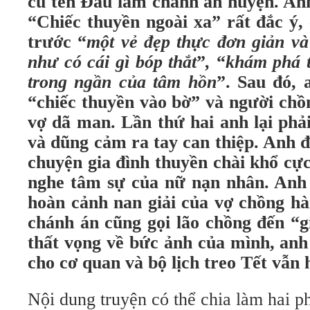
cũ tên Đẩu làm chánh án huyện. An
“Chiếc thuyền ngoài xa” rất đắc ý
trước “
một vẻ đẹp thực đơn giản và
như có cái gì bóp thắt
”
,
“
khám phá t
trong ngần của tâm hồn
”. Sau đó, 
“chiếc thuyền vào bờ” và người ch
vợ dã man. Lần thứ hai anh lại phả
và dũng cảm ra tay can thiệp. Anh 
chuyện gia đình thuyền chài khổ cực
nghe tâm sự của nữ nạn nhân. Anh 
hoàn cảnh nan giải của vợ chồng hà
chánh án cũng gọi lão chồng đến “
thất vọng về bức ảnh của mình, anh
cho cơ quan và bộ lịch treo Tết vẫn 
Nội dung truyện có thể chia làm hai p