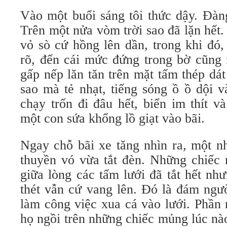
Vào một buổi sáng tôi thức dậy. Đàn
Trên một nửa vòm trời sao đã lặn hế
vỏ sò cứ hồng lên dần, trong khi đó,
rõ, đến cái mức đứng trong bờ cũng 
gấp nếp lăn tăn trên mặt tấm thép d
sao mà tẻ nhạt, tiếng sóng ồ ồ dội 
chạy trốn đi đâu hết, biển im thít 
một con sứa khổng lồ giạt vào bãi.
Ngay chỗ bãi xe tăng nhìn ra, một 
thuyền vó vừa tắt đèn. Những chiếc 
giữa lòng các tấm lưới đã tắt hết nh
thét vẫn cứ vang lên. Đó là đám ngư
làm công việc xua cá vào lưới. Phần 
họ ngồi trên những chiếc mủng lúc nào