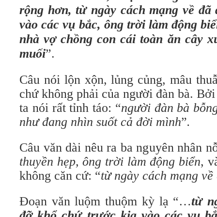
rộng hơn, từ ngày cách mạng về đã 
vào các vụ bắc, ông trời làm động bi
nhà vợ chồng con cái toàn ăn cây 
muối
”.
Câu nói lộn xộn, lủng củng, mâu thuẫ
chứ không phải của người đàn bà. Bởi 
ta nói rất tỉnh táo: “
người đàn bà bỗng
như đang nhìn suốt cả đời mình
”
.
Câu văn dài nêu ra ba nguyên nhân n
thuyền hẹp, ông trời làm động biển
, v
không căn cứ: “
từ ngày cách mạng về
Đoạn văn luộm thuộm kỳ lạ “…
từ 
đỡ khổ
chứ trước kia vào các vụ b