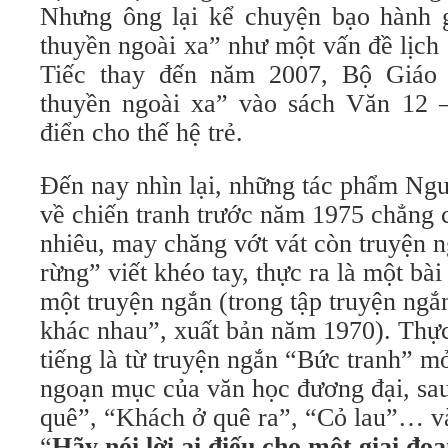
Nhưng ông lại kể chuyện bạo hành g
thuyền ngoài xa” như một vấn đề lịch
Tiếc thay đến năm 2007, Bộ Giáo 
thuyền ngoài xa” vào sách Văn 12 
điển cho thế hệ trẻ.
Đến nay nhìn lại, những tác phẩm Ng
về chiến tranh trước năm 1975 chẳng c
nhiêu, may chăng vớt vát còn truyện 
rừng” viết khéo tay, thực ra là một bài
một truyện ngắn (trong tập truyện ng
khác nhau”, xuất bản năm 1970). Thực
tiếng là từ truyện ngắn “Bức tranh” 
ngoạn mục của văn học đương đại, sau
quê”, “Khách ở quê ra”, “Cỏ lau”… và 
“
Hãy nói lời ai điếu cho một giai đ