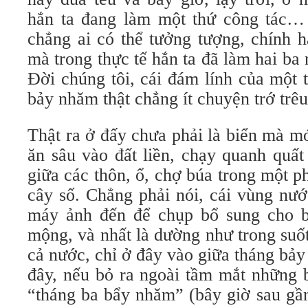
hắn ta đang làm một thứ công tác…
chẳng ai có thể tưởng tượng, chính h
mà trong thực tế hắn ta đã làm hai ba
Đời chúng tôi, cái đám lính của một 
bảy nhăm thật chẳng ít chuyện trớ trêu
Thật ra ở đấy chưa phải là biển mà m
ăn sâu vào đất liền, chạy quanh quất
giữa các thôn, ổ, chợ búa trong một 
cây số. Chẳng phải nói, cái vùng nư
máy ảnh đến để chụp bổ sung cho bộ
mộng, và nhất là dường như trong suố
cả nước, chỉ ở đây vào giữa tháng bả
đây, nếu bỏ ra ngoài tầm mắt những b
“tháng ba bẩy nhăm” (bây giờ sau gầ