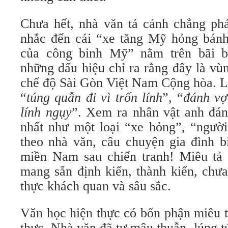
Chưa hết, nhà văn tả cảnh chẳng phả
nhắc đến cái “xe tăng Mỹ hỏng bánh
của công binh Mỹ” nằm trên bãi b
những dấu hiệu chỉ ra rằng đây là v
chế độ Sài Gòn Việt Nam Cộng hòa. L
“
túng quẫn đi vì trốn lính
”,
“
đánh vợ
lính ngụy
”. Xem ra nhân vật anh đá
nhất như một loại “xe hỏng”, “người
theo nhà văn, câu chuyện gia đình b
miền Nam sau chiến tranh! Miêu tả 
mang sẵn định kiến, thành kiến, chưa
thực khách quan và sâu sắc.
Văn học hiện thực có bổn phận miêu t
thực. Nhà văn đã tự mâu thuẫn, lúng tú