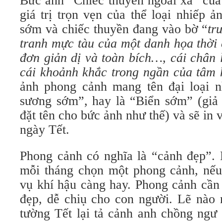
Bức ảnh “Chiếc thuyền ngoài xa” của
giá trị trọn vẹn của thể loại nhiếp 
sớm và chiếc thuyền đang vào bờ “
tr
tranh mực tàu của một danh họa thời
đơn giản dị và toàn bích…, cái chân 
cái khoảnh khắc trong ngần của tâm
ảnh phong cảnh mang tên đại loại 
sương sớm”, hay là “Biển sớm” (giả
đặt tên cho bức ảnh như thế) và sẽ in 
ngày Tết.
Phong cảnh có nghĩa là “cảnh đẹp”. 
mỗi tháng chọn một phong cảnh, nế
vụ khí hậu càng hay. Phong cảnh cần
đẹp, dễ chiụ cho con người. Lẽ nào 
tường Tết lại tả cảnh anh chồng ngư