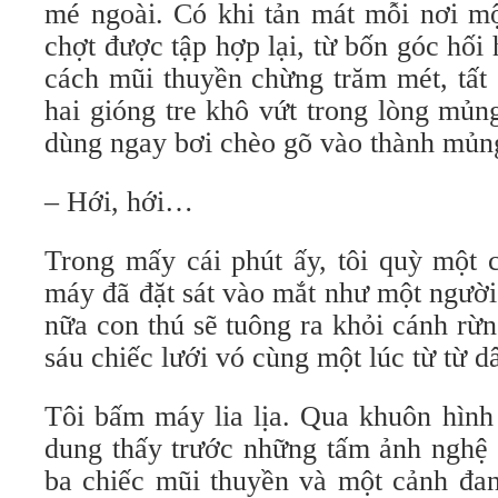
mé ngoài. Có khi tản mát mỗi nơi mộ
chợt được tập hợp lại, từ bốn góc hối 
cách mũi thuyền chừng trăm mét, tất
hai gióng tre khô vứt trong lòng mủ
dùng ngay bơi chèo gõ vào thành mủng
– Hới, hới…
Trong mấy cái phút ấy, tôi quỳ một c
máy đã đặt sát vào mắt như một người đ
nữa con thú sẽ tuông ra khỏi cánh rừn
sáu chiếc lưới vó cùng một lúc từ từ d
Tôi bấm máy lia lịa. Qua khuôn hình 
dung thấy trước những tấm ảnh nghệ t
ba chiếc mũi thuyền và một cảnh đa