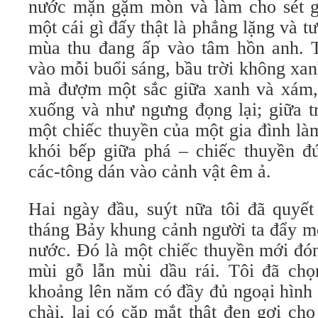
nước mặn gặm mòn và làm cho sét g
một cái gì đấy thật là phẳng lặng và t
mùa thu đang ấp vào tâm hồn anh. T
vào mỗi buổi sáng, bầu trời không xa
mà đượm một sắc giữa xanh và xám, 
xuống và như ngưng đọng lại; giữa t
một chiếc thuyền của một gia đình là
khói bếp giữa phá – chiếc thuyền 
các-tông dán vào cảnh vật êm ả.
Hai ngày đầu, suýt nữa tôi đã quyết
tháng Bảy khung cảnh người ta đẩy m
nước. Đó là một chiếc thuyền mới đó
mùi gỗ lẫn mùi dầu rái. Tôi đã ch
khoảng lên năm có đầy đủ ngoại hình 
chài, lại có cặp mắt thật đen gợi ch