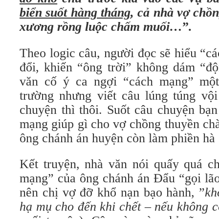
biển suốt hàng tháng
, cả nhà vợ chồn
xương rồng luộc chấm muối…
”
.
Theo logic câu, người đọc sẽ hiểu “c
đổi, khiến “ông trời” không dám “đ
văn cố ý ca ngợi “cách mạng” một
trường nhưng viết câu lúng túng vội
chuyện thì thôi. Suốt câu chuyện bạ
mạng giúp gì cho vợ chồng thuyền chà
ông chánh án huyện còn làm phiền hà 
Kết truyện, nhà văn nói quấy quá ch
mạng” của ông chánh án Đẩu “gọi lão
nên chị vợ đỡ khổ nạn bạo hành, ”
kh
hạ mụ cho đến khi chết – nếu không 