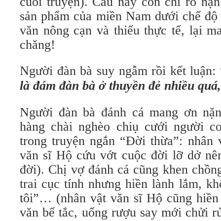
cuối truyện). Câu này còn chỉ rõ nạn
sản phẩm của miền Nam dưới chế độ
văn nông cạn và thiếu thực tế, lại m
chăng!
Người đàn bà suy ngẫm rồi kết luận: 
là đám đàn bà ở thuyền đẻ nhiều quá,
Người đàn bà đánh cá mang ơn nặn
hàng chài nghèo chiụ cưới người co
trong truyện ngắn “Đời thừa”: nhân 
văn sĩ Hộ cứu vớt cuộc đời lỡ dở nê
đời). Chị vợ đánh cá cũng khen chồn
trai cục tính nhưng hiền lành lắm, k
tôi”… (nhân vật văn sĩ Hộ cũng hiền 
văn bế tắc, uống rượu say mới chửi 