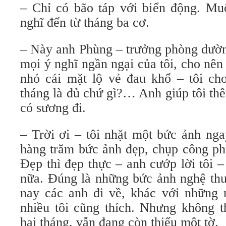
– Chỉ có bão táp với biển động. Muố
nghĩ đến từ tháng ba cơ.
– Này anh Phùng – trưởng phòng dườn
mọi ý nghĩ ngần ngại của tôi, cho nê
nhó cái mặt lộ vẻ đau khổ – tôi ch
tháng là đủ chứ gì?… Anh giúp tôi th
có sương đi.
– Trời ơi – tôi nhặt một bức ảnh nga
hàng trăm bức ảnh đẹp, chụp công p
Đẹp thì đẹp thực – anh cướp lời tôi –
nữa. Đúng là những bức ảnh nghệ thu
nay các anh đi về, khác với những 
nhiều tôi cũng thích. Nhưng không 
hai tháng, vẫn đang còn thiếu một tờ.