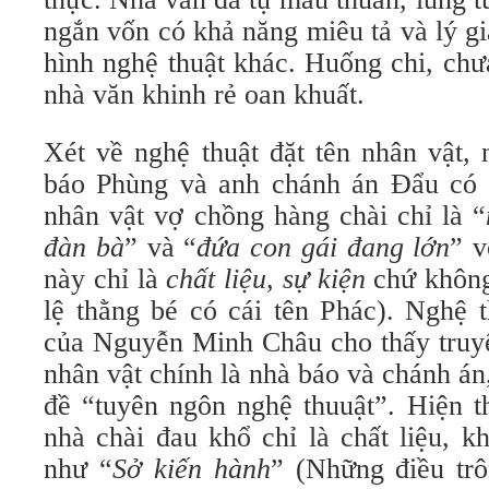
ngắn vốn có khả năng miêu tả và lý gi
hình nghệ thuật khác. Huống chi, chưa
nhà văn khinh rẻ oan khuất.
Xét về nghệ thuật đặt tên nhân vật, 
báo Phùng và anh chánh án Đẩu có c
nhân vật vợ chồng hàng chài chỉ là “
đàn bà
”
và “
đứa con gái đang lớn
” v
này chỉ là
chất liệu, sự kiện
chứ không
lệ thằng bé có cái tên Phác). Nghệ t
của Nguyễn Minh Châu cho thấy truy
nhân vật chính là nhà báo và chánh án,
đề “tuyên ngôn nghệ thuuật”. Hiện t
nhà chài đau khổ chỉ là chất liệu, k
như “
Sở kiến hành
” (Những điều tr