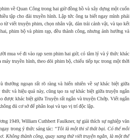
 phim về Quan Công trong hai giờ đồng hồ và xây dựng một cuốn
iều tập cho đài truyền hình. Lập tức ông ta biết ngay mình phải
 từ viết truyện phim, chọn nhân vật, dàn trải cảnh vật, và tạo kết
ả hai, phim bộ và phim rạp, đều thành công, nhưng ảnh hưởng và
ời mua vé đi vào rạp xem phim hai giờ, có tâm lý và ý thức khác
a máy truyền hình, theo dõi phim bộ, chiếu tiếp tục trong một thời
à thưởng ngoạn rất rõ ràng và hiển nhiên về sự khác biệt giữa
ý thức và hiệu quả này, cũng tạo ra sự khác biệt giữa truyện ngắn
o được khác biệt giữa Truyện rất ngắn và truyện Chớp. Viết ngắn
hông đủ cơ sở để phân loại và tạo vị trí độc lập.
ng 1949, William Cuthbert Faulkner, tự giải thích sự nghiệp văn
 ngay trong ý thức sáng tác:
“Tôi là một thi sĩ thất bại. Có thể mỗi
thơ. Không thành công, quay sang thử viết truyện ngắn, là một thể