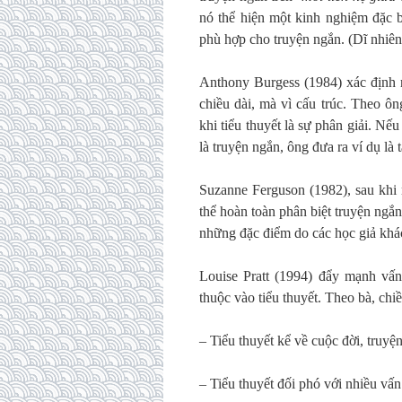
nó thể hiện một kinh nghiệm đặc b
phù hợp cho truyện ngắn. (Dĩ nhiên 
Anthony Burgess (1984) xác định r
chiều dài, mà vì cấu trúc. Theo ôn
khi tiểu thuyết là sự phân giải. Nếu
là truyện ngắn, ông đưa ra ví dụ là
Suzanne Ferguson (1982), sau khi
thể hoàn toàn phân biệt truyện ngắ
những đặc điểm do các học giả khác 
Louise Pratt (1994) đẩy mạnh vấ
thuộc vào tiểu thuyết. Theo bà, chi
– Tiểu thuyết kể về cuộc đời, truyệ
– Tiểu thuyết đối phó với nhiều vấn