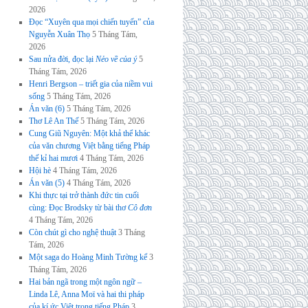
2026
Đọc “Xuyên qua mọi chiến tuyến” của
Nguyễn Xuân Thọ
5 Tháng Tám,
2026
Sau nửa đời, đọc lại
Nẻo về của ý
5
Tháng Tám, 2026
Henri Bergson – triết gia của niềm vui
sống
5 Tháng Tám, 2026
Án văn (6)
5 Tháng Tám, 2026
Thơ Lê An Thế
5 Tháng Tám, 2026
Cung Giũ Nguyên: Một khả thể khác
của văn chương Việt bằng tiếng Pháp
thế kỉ hai mươi
4 Tháng Tám, 2026
Hội hè
4 Tháng Tám, 2026
Án văn (5)
4 Tháng Tám, 2026
Khi thực tại trở thành đức tin cuối
cùng: Đọc Brodsky từ bài thơ
Cô đơn
4 Tháng Tám, 2026
Còn chút gì cho nghệ thuật
3 Tháng
Tám, 2026
Một saga do Hoàng Minh Tường kể
3
Tháng Tám, 2026
Hai bản ngã trong một ngôn ngữ –
Linda Lê, Anna Moï và hai thi pháp
của kí ức Việt trong tiếng Pháp
3