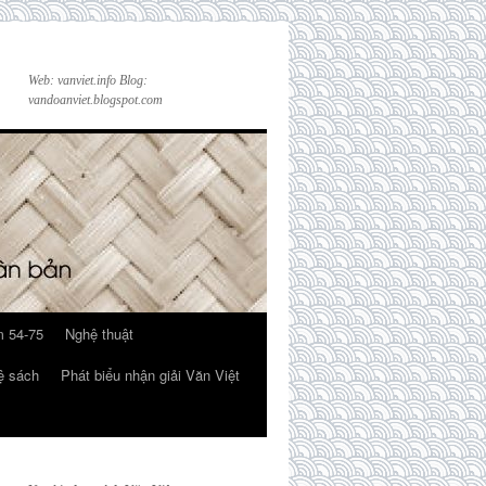
Web: vanviet.info Blog:
vandoanviet.blogspot.com
 54-75
Nghệ thuật
ệ sách
Phát biểu nhận giải Văn Việt