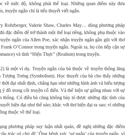
uộc về mức độ, không phải thể loại. Những quan điểm này đưa
, truyện ngắn chỉ là tiểu thuyết viết ngắn.
ry Rohrberger, Valerie Shaw, Charles May… dùng phương pháp
 đủ đặc điểm để trở thành một thể loại riêng, không phụ thuộc vào
t truyện ngắn của Allen Poe, xác nhận truyện ngắn gần gũi với thơ
 Frank O’Connor trong truyện ngắn. Ngoài ra, họ còn tiếp cận sự
omance) và tính “Hiện Thực” (Realism) trong truyện.
) là một ví dụ. Truyện ngắn của bà thuộc về truyền thống lãng
ĩa Tượng Trưng (Symbolism). Học thuyết của bà cho thấy những
ề thời đại nhất định, chẳng hạn như những hình ảnh và biểu tượng
ý đồ trong cốt truyện cổ điển. Và thể hiện sự giống nhau với sự
yền thống. Có điều bà cũng không bày tỏ được những đặc tính của
huyết hiện đại như thế nào; khác với thơ hiện đại ra sao; vì những
ông thuộc về thể loại.
dụng phương pháp suy luận nhất quán, đề nghị những đặc điểm
cấu trúc và chủ đề.’
Ông bênh vực ‘sự ngắn’ của truyện ngắn, vì