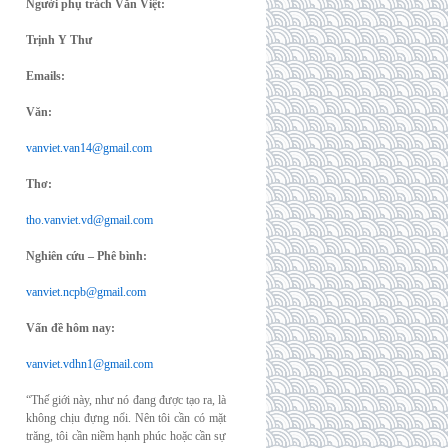
Người phụ trách Văn Việt:
Trịnh Y Thư
Emails:
Văn:
vanviet.van14@gmail.com
Thơ:
tho.vanviet.vd@gmail.com
Nghiên cứu – Phê bình:
vanviet.ncpb@gmail.com
Vấn đề hôm nay:
vanviet.vdhn1@gmail.com
“Thế giới này, như nó đang được tạo ra, là
không chịu đựng nổi. Nên tôi cần có mặt
trăng, tôi cần niềm hạnh phúc hoặc cần sự