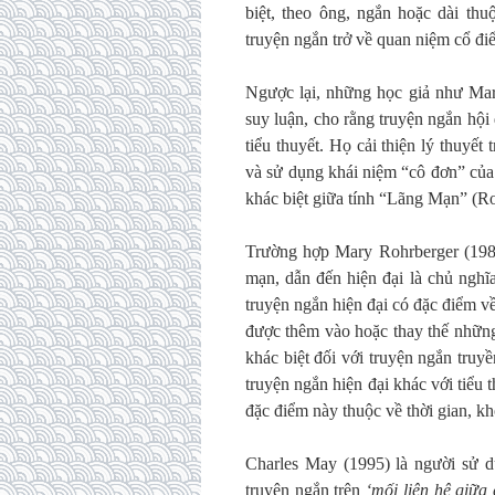
biệt, theo ông, ngắn hoặc dài th
truyện ngắn trở về quan niệm cổ điển
Ngược lại, những học giả như Ma
suy luận, cho rằng truyện ngắn hội
tiểu thuyết. Họ cải thiện lý thuyế
và sử dụng khái niệm “cô đơn” của
khác biệt giữa tính “Lãng Mạn” (R
Trường hợp Mary Rohrberger (1982
mạn, dẫn đến hiện đại là chủ ngh
truyện ngắn hiện đại có đặc điểm v
được thêm vào hoặc thay thế những 
khác biệt đối với truyện ngắn tru
truyện ngắn hiện đại khác với tiểu t
đặc điểm này thuộc về thời gian, kh
Charles May (1995) là người sử 
truyện ngắn trên
‘mối liên hệ giữa 