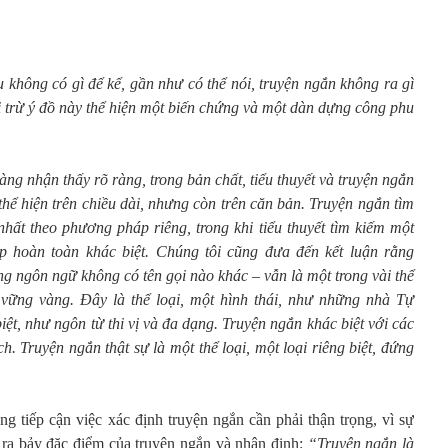
 không có gì để kể, gần như có thể nói, truyện ngắn không ra gì
i trừ ý đồ này thể hiện một biến chứng và một dàn dựng công phu
àng nhận thấy rõ ràng, trong bản chất, tiểu thuyết và truyện ngắn
thể hiện trên chiều dài, nhưng còn trên căn bản. Truyện ngắn tìm
ất theo phương pháp riêng, trong khi tiểu thuyết tìm kiếm một
 hoàn toàn khác biệt. Chúng tôi cũng đưa đến kết luận rằng
ng ngôn ngữ không có tên gọi nào khác – vẫn là một trong vài thể
vững vàng. Đây là thể loại, một hình thái, như những nhà Tự
iệt, như ngôn từ thi vị và đa dạng. Truyện ngắn khác biệt với các
ch. Truyện ngắn thật sự là một thể loại, một loại riêng biệt, đứng
g tiếp cận việc xác định truyện ngắn cần phải thận trọng, vì sự
 ra bảy đặc điểm của truyện ngắn và nhận định:
“Truyện ngắn là