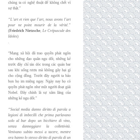
chúng ta có nghệ thuật để không chết vì
sự thật.”
“L’art et rien que l’art, nous avons l’art
pour ne point mourir de la vérité.”
(
Friedrich
Nietzsche
,
Le Crépuscule des
Idoles
)
.
“Mạng xã hội đã trao quyền phát ngôn
cho những đạo quân ngu dốt, những kẻ
trước đây chỉ tán dóc trong các quán bar
sau khi uống rượu mà không gây hại gì
cho cộng đồng. Trước đây người ta bảo
bọn họ im miệng ngay. Ngày nay họ có
quyền phát ngôn như một người đoạt giải
Nobel. Đây chính là sự xâm lăng của
những kẻ ngu dốt.”
“Social media danno diritto di parola a
legioni di imbecilli che prima parlavano
solo al
bar dopo un bicchiere di vino,
senza danneggiare la collettività.
Venivano subito messi a
tacere, mentre
ora hanno lo stesso diritto di parola di un