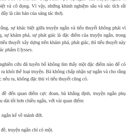
iệt và cô đọng. Vì vậy, những khinh nghiệm sâu và súc tích rất
đây là căn bản của sáng tác thơ).
ằng, sự khác biệt giữa truyện ngắn và tiểu thuyết không phải vì
g, sự khám phá, sự phát giác là đặc điểm của truyện ngắn, trong
 tiểu thuyết xây dựng trên khám phá, phát giác, thì tiểu thuyết này
 tác phẩm
Ulysses
.
 nghiên cứu đã tuyên bố không tìm thấy một đặc điểm nào để có
n ra khỏi thể loại truyện. Bà không chấp nhận sự ngắn và cho rằng
nêu ra, không đặc thù vì tiểu thuyết cũng có.
n đề đến quan điểm cực đoan, bà khẳng định, truyện ngắn phụ
ều dài tốt hơn chiều ngắn, với vài quan điểm:
n ngắn kể về mảnh đời.
 đề, truyện ngắn chỉ có một.