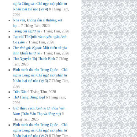
nghĩa Cộng sản Chế ngự một phần tư
Nhân loại thế nào (kỳ 4)
8 Tháng Tám,
2026
Nhà văn, không cần ai thương xót
họ…
7 Tháng Tám, 2026
Trong cõi người ta
7 Tháng Tám, 2026
Tạp chí Tổ Quốc và truyện ngắn
Anh
Cò Lấm
7 Tháng Tám, 2026
Thư tình gửi Ngoại
: Một thiên sử gia
đình khiến ta rơi lệ
7 Tháng Tám, 2026
Thơ Nguyễn Thị Thanh Bình
7 Tháng
Tám, 2026
Bình minh đỏ trên Trung Quốc – Chủ
nghĩa Cộng sản Chế ngự một phần tư
Nhân loại thế nào (kỳ 3)
7 Tháng Tám,
2026
Trần Dần
6 Tháng Tám, 2026
Thơ Trung Dũng Kqđ
6 Tháng Tám,
2026
Giới thiệu sách
Kinh tế tư nhân Việt
Nam
(Trần Văn Thọ và đồng sự)
6
Tháng Tám, 2026
Bình minh đỏ trên Trung Quốc – Chủ
nghĩa Cộng sản Chế ngự một phần tư
Nhân loại thế nào (kỳ 2)
6 Tháng Tám,