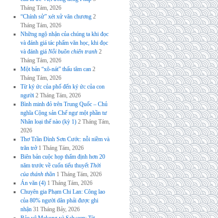
Tháng Tám, 2026
“Chính sử” xét xử văn chương
2
Tháng Tám, 2026
Những ngộ nhận của chúng ta khi đọc
và đánh giá tác phẩm văn học, khi đọc
và đánh giá
Nỗi buồn chiến tranh
2
Tháng Tám, 2026
Một bản “xô-nát” thấu tâm can
2
Tháng Tám, 2026
Từ ký ức của phố đến ký ức của con
người
2 Tháng Tám, 2026
Bình minh đỏ trên Trung Quốc – Chủ
nghĩa Cộng sản Chế ngự một phần tư
Nhân loại thế nào (kỳ 1)
2 Tháng Tám,
2026
Thơ Trần Đình Sơn Cước: nỗi niềm và
trăn trở
1 Tháng Tám, 2026
Biên bản cuộc họp thẩm định hơn 20
năm trước về cuốn tiểu thuyết
Thời
của thánh thần
1 Tháng Tám, 2026
Án văn (4)
1 Tháng Tám, 2026
Chuyên gia Phạm Chi Lan: Công lao
của 80% người dân phải được ghi
nhận
31 Tháng Bảy, 2026