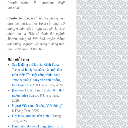
Premio Nobel. È l’invasione
degli
imbecilli.”
(
Umberto Eco
,
trích từ bài phỏng vấn
thực hiện tại Đại học Turin (Ý), ngày 10
tháng 6
năm 2015, ngay sau khi U. Eco
nhận học vị Tiến sĩ danh dự ngành
Truyền thông và
Văn hoá truyền thông
đại chúng. Nguyên văn tiếng Ý đăng trên
báo La Stampa
11.06.2015
)
Bài viết mới
Sau lễ động thổ Dự án Kênh Funan
Techo cách đây hai năm, cần một tầm
nhìn mới: Từ “một công trình” sang
“một hệ thống” thủy văn ảnh hưởng
trên toàn lưu vực
8 Tháng Tám, 2026
(Lại) đọc Đinh Thanh Huyền: Khi thơ
muốn nhiều hơn thơ
8 Tháng Tám,
2026
Người Việt còn nói tiếng Việt không?
8 Tháng Tám, 2026
Đối thoại giữa hai tấm hình
8 Tháng
Tám, 2026
Bình minh đỏ trên Trung Quốc – Chủ