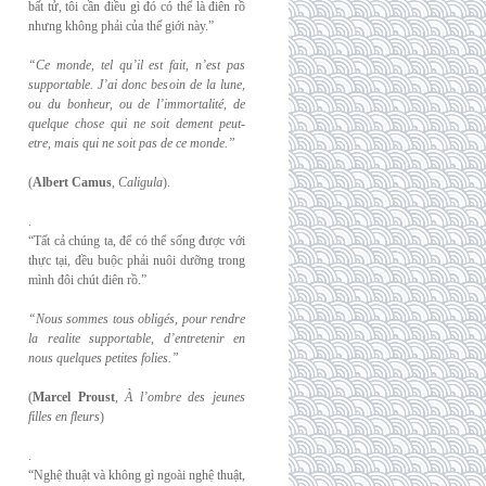
bất tử, tôi cần điều gì đó có thể là điên rồ
nhưng không phải của thế giới này.”
“Ce monde, tel qu’il est fait, n’est pas
supportable. J’ai donc besoin de la lune,
ou du
bonheur, ou de l’immortalité, de
quelque chose qui ne soit dement peut-
etre, mais qui
ne soit pas de ce monde.”
(
Albert Camus
,
Caligula
).
.
“Tất cả chúng ta, để có thể sống được với
thực tại, đều buộc phải nuôi dưỡng trong
mình đôi chút điên rồ.”
“Nous sommes tous obligés, pour rendre
la realite supportable, d’entretenir en
nous
quelques petites folies.”
(
Marcel Proust
,
À l’ombre des jeunes
filles en fleurs
)
.
“Nghệ thuật và không gì ngoài nghệ thuật,