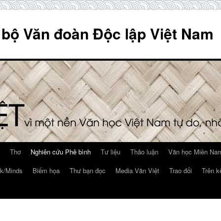
 bộ Văn đoàn Độc lập Việt Nam
Thơ
Nghiên cứu Phê bình
Tư liệu
Thảo luận
Văn học Miền Nam
k/Minds
Biếm họa
Thư bạn đọc
Media Văn Việt
Trao đổi
Trên k