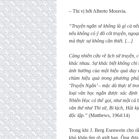
– Thi vị bởi Alberto Moravia.
“Truyện ngắn sẽ không là gì cả nếu
nếu không có ý đồ cốt truyện, ngoạ
mà thực sự không cần thiết. […]
Càng nhiên cứu về lịch sử truyện, c
khác nhau. Sự khác biệt không chỉ 
ảnh hưởng của một hiệu quả duy nh
chùm hiệu quả trong phương pháp
‘Truyện Ngắn’ – mặc dù thực tế tro
loại văn học ngắn được xác định 
Nhiên Học có thể gọi, như một cá b
văn thể như Thi sử, Bi kịch, Hài kị
độc lập.”
(Matthews, 1964:14)
Trong khi J. Berg Esenwein cho rằn
khó khăn tìm rõ giới hạn. Ông đưa