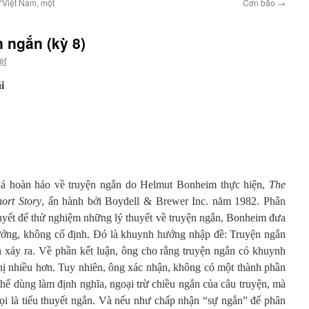
“Việt Nam, một
Cơn bão
→
n ngắn (kỳ 8)
ệt
i
á hoàn hảo về truyện ngắn do Helmut Bonheim thực hiện,
The
ort Story
, ấn hành bởi Boydell & Brewer Inc. năm 1982. Phân
huyết để thử nghiệm những lý thuyết về truyện ngắn, Bonheim đưa
ướng, không cố định. Đó là khuynh hướng nhập đề: Truyện ngắn
n xảy ra. Về phần kết luận, ông cho rằng truyện ngắn có khuynh
ị nhiều hơn. Tuy nhiên, ông xác nhận, không có một thành phần
thể dùng làm định nghĩa, ngoại trừ chiều ngắn của câu truyện, mà
 gọi là tiểu thuyết ngắn. Và nếu như chấp nhận “sự ngắn” để phân