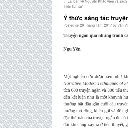
←
Lại bàn về Nguyễn Khắc Viện và sách 
thiên lịch sử”
Ý thức sáng tác truyệ
Posted on
29 Tháng Tám, 2017
by
Văn Vi
Truyện ngắn qua những tranh cã
Ngu Yên
Một nghiên cứu được xem như kh
Narrative Modes: Techniques of Sh
tích 600 truyện ngắn và 300 tiểu t
đến kết luận như là một khuynh h
thường bắt đầu gần cuối câu truyệ
hướng mở rộng, khêu gợi và đề ngh
đặc thù nào của truyện ngắn để có 
đôi khi cũng xảy ra ở tiểu thuyết,