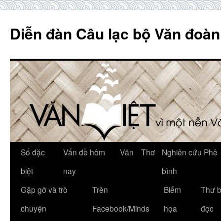
Skip
to
Diễn đàn Câu lạc bộ Văn đoàn
content
Số đặc
Vấn đề hôm
Văn
Thơ
Nghiên cứu Phê
biệt
nay
bình
Gặp gỡ và trò
Trên
Biếm
Thư 
chuyện
Facebook/Minds
họa
đọc