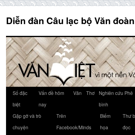
Skip
to
Diễn đàn Câu lạc bộ Văn đoàn
content
Số đặc
Vấn đề hôm
Văn
Thơ
Nghiên cứu Phê
biệt
nay
bình
Gặp gỡ và trò
Trên
Biếm
Thư 
chuyện
Facebook/Minds
họa
đọc