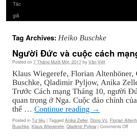
Tác
giả
Tag Archives:
Heiko Buschke
Người Ðức và cuộc cách mạn
Posted on
7 Tháng Mười Một, 2017
by
Văn Việt
Klaus Wiegerefe, Florian Altenhöner,
Buschke, Qladimir Pyljow, Anika Zel
Trước Cách mạng Tháng 10, người Ðức
quan trọng ở Nga. Cuộc đảo chính củ
thể …
Continue reading
→
Posted in
Tư liệu
|
Tagged
Anika Zeller
,
Dũng Vũ
,
Florian Alten
on
Buschke
,
Klaus Wiegerefe
,
Qladimir Pyljow
|
Comments Off
Ngư