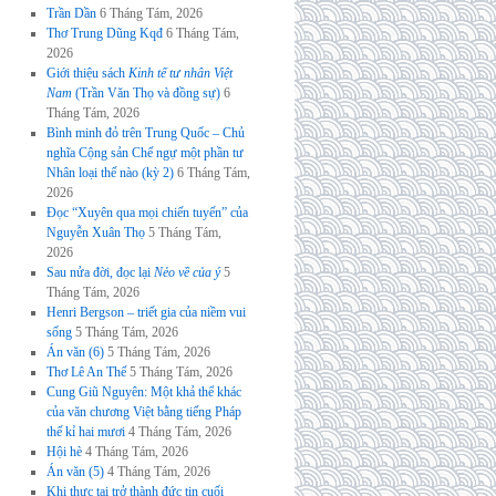
Trần Dần
6 Tháng Tám, 2026
Thơ Trung Dũng Kqđ
6 Tháng Tám,
2026
Giới thiệu sách
Kinh tế tư nhân Việt
Nam
(Trần Văn Thọ và đồng sự)
6
Tháng Tám, 2026
Bình minh đỏ trên Trung Quốc – Chủ
nghĩa Cộng sản Chế ngự một phần tư
Nhân loại thế nào (kỳ 2)
6 Tháng Tám,
2026
Đọc “Xuyên qua mọi chiến tuyến” của
Nguyễn Xuân Thọ
5 Tháng Tám,
2026
Sau nửa đời, đọc lại
Nẻo về của ý
5
Tháng Tám, 2026
Henri Bergson – triết gia của niềm vui
sống
5 Tháng Tám, 2026
Án văn (6)
5 Tháng Tám, 2026
Thơ Lê An Thế
5 Tháng Tám, 2026
Cung Giũ Nguyên: Một khả thể khác
của văn chương Việt bằng tiếng Pháp
thế kỉ hai mươi
4 Tháng Tám, 2026
Hội hè
4 Tháng Tám, 2026
Án văn (5)
4 Tháng Tám, 2026
Khi thực tại trở thành đức tin cuối