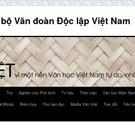
 bộ Văn đoàn Độc lập Việt Nam
Thơ
Nghiên cứu Phê bình
Tư liệu
Thảo luận
Văn học Miền Nam
k/Minds
Biếm họa
Thư bạn đọc
Media Văn Việt
Trao đổi
Trên k