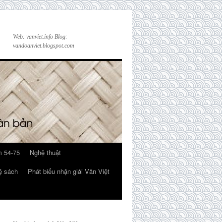
Web: vanviet.info Blog:
vandoanviet.blogspot.com
 54-75
Nghệ thuật
ệ sách
Phát biểu nhận giải Văn Việt