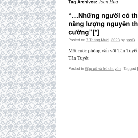
Tag Archives:
Joan Hua
“…Những người có thể 
năng lượng nguyên thủy
cường”[*]
Posted on
7 Tháng Mười, 2023
by
post3
Một cuộc phỏng vấn với Tàn Tuyết 
Tàn Tuyết
Posted in
Gặp gỡ và trò chuyện
|
Tagged