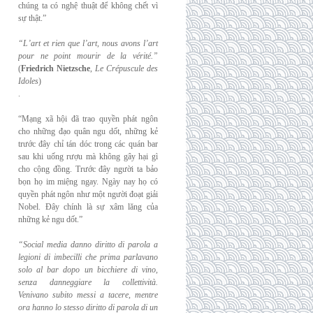
chúng ta có nghệ thuật để không chết vì
sự thật.”
“L’art et rien que l’art, nous avons l’art
pour ne point mourir de la vérité.”
(
Friedrich
Nietzsche
,
Le Crépuscule des
Idoles
)
.
“Mạng xã hội đã trao quyền phát ngôn
cho những đạo quân ngu dốt, những kẻ
trước đây chỉ tán dóc trong các quán bar
sau khi uống rượu mà không gây hại gì
cho cộng đồng. Trước đây người ta bảo
bọn họ im miệng ngay. Ngày nay họ có
quyền phát ngôn như một người đoạt giải
Nobel. Đây chính là sự xâm lăng của
những kẻ ngu dốt.”
“Social media danno diritto di parola a
legioni di imbecilli che prima parlavano
solo al
bar dopo un bicchiere di vino,
senza danneggiare la collettività.
Venivano subito messi a
tacere, mentre
ora hanno lo stesso diritto di parola di un