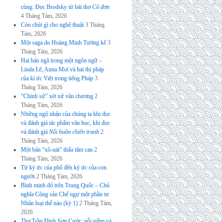
cùng: Đọc Brodsky từ bài thơ
Cô đơn
4 Tháng Tám, 2026
Còn chút gì cho nghệ thuật
3 Tháng
Tám, 2026
Một saga do Hoàng Minh Tường kể
3
Tháng Tám, 2026
Hai bản ngã trong một ngôn ngữ –
Linda Lê, Anna Moï và hai thi pháp
của kí ức Việt trong tiếng Pháp
3
Tháng Tám, 2026
“Chính sử” xét xử văn chương
2
Tháng Tám, 2026
Những ngộ nhận của chúng ta khi đọc
và đánh giá tác phẩm văn học, khi đọc
và đánh giá
Nỗi buồn chiến tranh
2
Tháng Tám, 2026
Một bản “xô-nát” thấu tâm can
2
Tháng Tám, 2026
Từ ký ức của phố đến ký ức của con
người
2 Tháng Tám, 2026
Bình minh đỏ trên Trung Quốc – Chủ
nghĩa Cộng sản Chế ngự một phần tư
Nhân loại thế nào (kỳ 1)
2 Tháng Tám,
2026
Thơ Trần Đình Sơn Cước: nỗi niềm và