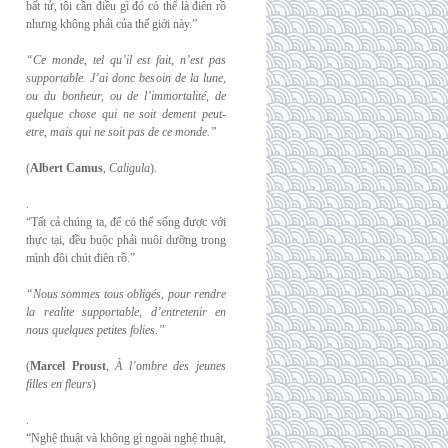
bất tử, tôi cần điều gì đó có thể là điên rồ
nhưng không phải của thế giới này.”
“Ce monde, tel qu’il est fait, n’est pas
supportable. J’ai donc besoin de la lune,
ou du
bonheur, ou de l’immortalité, de
quelque chose qui ne soit dement peut-
etre, mais qui
ne soit pas de ce monde.”
(
Albert Camus
,
Caligula
).
.
“Tất cả chúng ta, để có thể sống được với
thực tại, đều buộc phải nuôi dưỡng trong
mình đôi chút điên rồ.”
“Nous sommes tous obligés, pour rendre
la realite supportable, d’entretenir en
nous
quelques petites folies.”
(
Marcel Proust
,
À l’ombre des jeunes
filles en fleurs
)
.
“Nghệ thuật và không gì ngoài nghệ thuật,