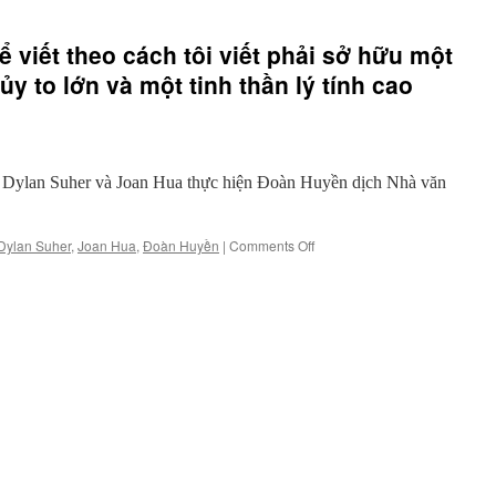
viết theo cách tôi viết phải sở hữu một
 to lớn và một tinh thần lý tính cao
Dylan Suher và Joan Hua thực hiện Đoàn Huyền dịch Nhà văn
on
Dylan Suher
,
Joan Hua
,
Đoàn Huyền
|
Comments Off
“…
Những
người
có
thể
viết
theo
cách
tôi
viết
phải
sở