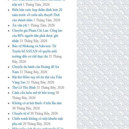
trăn trở
1 Tháng Tám, 2026
Biên bản cuộc họp thẩm định hơn 20
năm trước về cuốn tiểu thuyết
Thời
của thánh thần
1 Tháng Tám, 2026
Án văn (4)
1 Tháng Tám, 2026
Chuyên gia Phạm Chi Lan: Công lao
của 80% người dân phải được ghi
nhận
31 Tháng Bảy, 2026
Bảo vệ Mekong và Salween: Từ
Tuyên bố ASEAN về quyền môi
trường đến cơ chế thực thi
31 Tháng
Bảy, 2026
Chuyến du hành của Hoàng đế An
Nam
31 Tháng Bảy, 2026
Bài thơ
Hôm nay tôi ăn thịt
của Trần
Vàng Sao
31 Tháng Bảy, 2026
Thơ Lê Thọ Bình
31 Tháng Bảy, 2026
Cánh cửa luôn mở từ bên trong
30
Tháng Bảy, 2026
Không có ai hút thuốc ở trên lầu tám
30 Tháng Bảy, 2026
Chuyện tử tế
30 Tháng Bảy, 2026
Chiến tranh không có một khuôn mặt
phụ nữ
29 Tháng Bảy, 2026