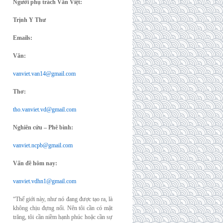
Người phụ trách Văn Việt:
Trịnh Y Thư
Emails:
Văn:
vanviet.van14@gmail.com
Thơ:
tho.vanviet.vd@gmail.com
Nghiên cứu – Phê bình:
vanviet.ncpb@gmail.com
Vấn đề hôm nay:
vanviet.vdhn1@gmail.com
“Thế giới này, như nó đang được tạo ra, là
không chịu đựng nổi. Nên tôi cần có mặt
trăng, tôi cần niềm hạnh phúc hoặc cần sự