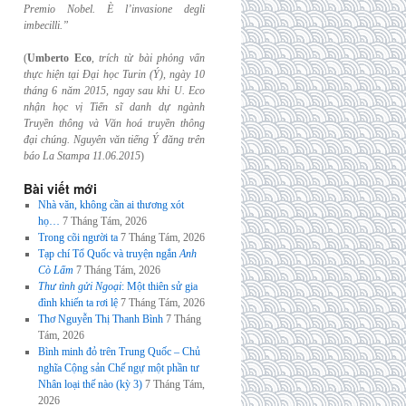
Premio Nobel. È l’invasione
degli
imbecilli.”
(
Umberto Eco
,
trích từ bài phỏng vấn
thực hiện tại Đại học Turin (Ý), ngày 10
tháng 6
năm 2015, ngay sau khi U. Eco
nhận học vị Tiến sĩ danh dự ngành
Truyền thông và
Văn hoá truyền thông
đại chúng. Nguyên văn tiếng Ý đăng trên
báo La Stampa
11.06.2015
)
Bài viết mới
Nhà văn, không cần ai thương xót
họ…
7 Tháng Tám, 2026
Trong cõi người ta
7 Tháng Tám, 2026
Tạp chí Tổ Quốc và truyện ngắn
Anh
Cò Lấm
7 Tháng Tám, 2026
Thư tình gửi Ngoại
: Một thiên sử gia
đình khiến ta rơi lệ
7 Tháng Tám, 2026
Thơ Nguyễn Thị Thanh Bình
7 Tháng
Tám, 2026
Bình minh đỏ trên Trung Quốc – Chủ
nghĩa Cộng sản Chế ngự một phần tư
Nhân loại thế nào (kỳ 3)
7 Tháng Tám,
2026