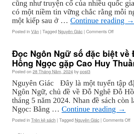
cũng như truyện cổ của nhiều quốc gia 
có một niềm tin vững chắc rằng mỗi n
một kiếp sau ở …
Continue reading
on
Posted in
Văn
|
Tagged
Nguyên Giác
|
Comments Off
Đừng
nên
hẹn
Đọc Ngôn Ngữ số đặc biệt về 
gặp
Hồng Ngọc gặp Cao Huy Thuầ
lại
kiếp
Posted on
28 Tháng Năm, 2024
by
post3
sau
Nguyên Giác Đây là một tuyển tập đặc
Ngôn Ngữ, chủ đề về Đỗ Nghê Đỗ Hồ
tháng 5 năm 2024. Nhan đề sách còn
Ngọc: Bằng …
Continue reading
→
o
Posted in
Trên kệ sách
|
Tagged
Nguyên Giác
|
Comments Off
Đ
N