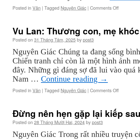
on
Posted in
Văn
|
Tagged
Nguyên Giác
|
Comments Off
Tuyển
tập
truyện
Vu Lan: Thương con, mẹ khó
cổ
quốc
Posted on
31 Tháng Tám, 2025
by
post3
tế
Nguyên Giác Chúng ta đang sống bình
(kỳ
1)
Chiến tranh chỉ còn là một hình ảnh mờ
đây. Những gì đáng sợ đã lui vào quá 
Nam …
Continue reading
→
on
Posted in
Văn
|
Tagged
Nguyên Giác
|
Comments Off
Vu
Lan:
Thương
Đừng nên hẹn gặp lại kiếp sa
con,
mẹ
Posted on
28 Tháng Mười Hai, 2024
by
post3
khóc
Nguyên Giác Trong rất nhiều truyện c
mưa
nguồn