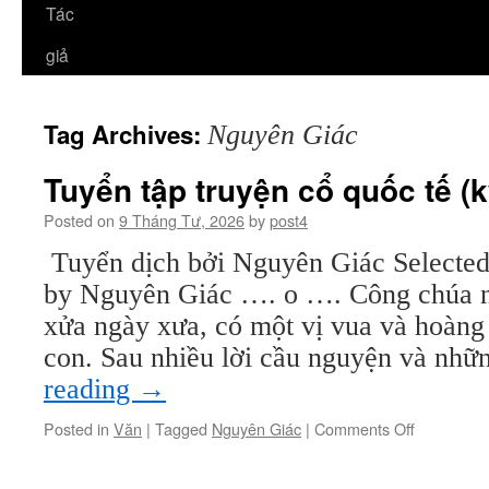
Tác
giả
Tag Archives:
Nguyên Giác
Tuyển tập truyện cổ quốc tế (k
Posted on
9 Tháng Tư, 2026
by
post4
Tuyển dịch bởi Nguyên Giác Selected
by Nguyên Giác …. o …. Công chúa n
xửa ngày xưa, có một vị vua và hoàng 
con. Sau nhiều lời cầu nguyện và nh
reading
→
on
Posted in
Văn
|
Tagged
Nguyên Giác
|
Comments Off
Tuyển
tập