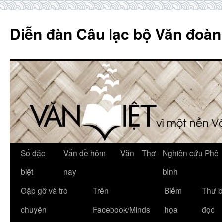
Skip
to
Diễn đàn Câu lạc bộ Văn đoàn
content
Số đặc
Vấn đề hôm
Văn
Thơ
Nghiên cứu Phê
biệt
nay
bình
Gặp gỡ và trò
Trên
Biếm
Thư 
chuyện
Facebook/Minds
họa
đọc