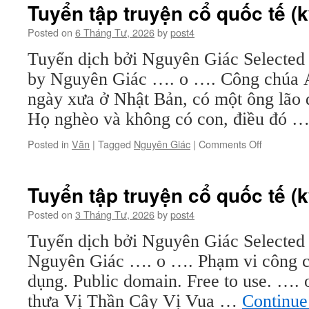
truyện
Tuyển tập truyện cổ quốc tế (k
cổ
quốc
Posted on
6 Tháng Tư, 2026
by
post4
tế
Tuyển dịch bởi Nguyên Giác Selected 
(kỳ
3)
by Nguyên Giác …. o …. Công chúa 
ngày xưa ở Nhật Bản, có một ông lão đ
Họ nghèo và không có con, điều đó 
on
Posted in
Văn
|
Tagged
Nguyên Giác
|
Comments Off
Tuyển
tập
truyện
Tuyển tập truyện cổ quốc tế (k
cổ
quốc
Posted on
3 Tháng Tư, 2026
by
post4
tế
Tuyển dịch bởi Nguyên Giác Selected 
(kỳ
2)
Nguyên Giác …. o …. Phạm vi công cộ
dụng. Public domain. Free to use. 
thưa Vị Thần Cây Vị Vua …
Continue