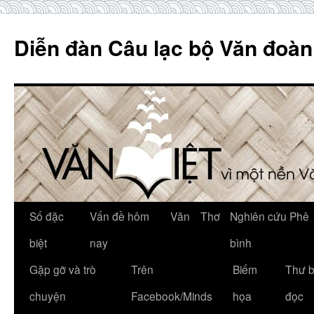
Skip
to
Diễn đàn Câu lạc bộ Văn đoàn
content
Số đặc
Vấn đề hôm
Văn
Thơ
Nghiên cứu Phê
biệt
nay
bình
Gặp gỡ và trò
Trên
Biếm
Thư 
chuyện
Facebook/Minds
họa
đọc