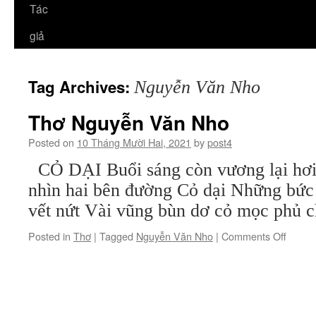
Tác
giả
Tag Archives:
Nguyễn Văn Nho
Thơ Nguyễn Văn Nho
Posted on
10 Tháng Mười Hai, 2021
by
post4
CỎ DẠI Buổi sáng còn vương lại hơi
nhìn hai bên đường Cỏ dại Những bức 
vết nứt Vài vũng bùn dơ cỏ mọc phủ
on
Posted in
Thơ
|
Tagged
Nguyễn Văn Nho
|
Comments Off
Thơ
Nguyễ
Văn
Nho