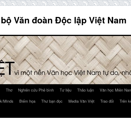
 bộ Văn đoàn Độc lập Việt Nam
Thơ
Nghiên cứu Phê bình
Tư liệu
Thảo luận
Văn học Miền Nam
k/Minds
Biếm họa
Thư bạn đọc
Media Văn Việt
Trao đổi
Trên k