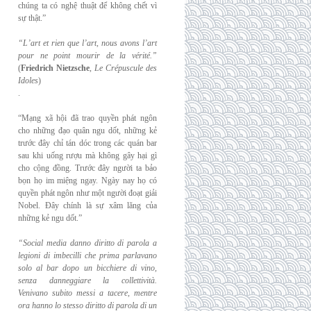
chúng ta có nghệ thuật để không chết vì
sự thật.”
“L’art et rien que l’art, nous avons l’art
pour ne point mourir de la vérité.”
(
Friedrich
Nietzsche
,
Le Crépuscule des
Idoles
)
.
“Mạng xã hội đã trao quyền phát ngôn
cho những đạo quân ngu dốt, những kẻ
trước đây chỉ tán dóc trong các quán bar
sau khi uống rượu mà không gây hại gì
cho cộng đồng. Trước đây người ta bảo
bọn họ im miệng ngay. Ngày nay họ có
quyền phát ngôn như một người đoạt giải
Nobel. Đây chính là sự xâm lăng của
những kẻ ngu dốt.”
“Social media danno diritto di parola a
legioni di imbecilli che prima parlavano
solo al
bar dopo un bicchiere di vino,
senza danneggiare la collettività.
Venivano subito messi a
tacere, mentre
ora hanno lo stesso diritto di parola di un