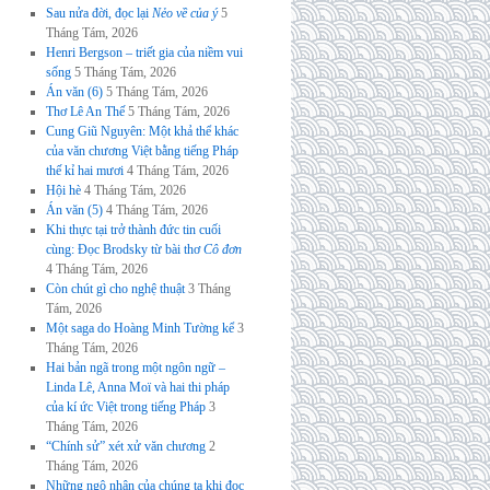
Sau nửa đời, đọc lại
Nẻo về của ý
5
Tháng Tám, 2026
Henri Bergson – triết gia của niềm vui
sống
5 Tháng Tám, 2026
Án văn (6)
5 Tháng Tám, 2026
Thơ Lê An Thế
5 Tháng Tám, 2026
Cung Giũ Nguyên: Một khả thể khác
của văn chương Việt bằng tiếng Pháp
thế kỉ hai mươi
4 Tháng Tám, 2026
Hội hè
4 Tháng Tám, 2026
Án văn (5)
4 Tháng Tám, 2026
Khi thực tại trở thành đức tin cuối
cùng: Đọc Brodsky từ bài thơ
Cô đơn
4 Tháng Tám, 2026
Còn chút gì cho nghệ thuật
3 Tháng
Tám, 2026
Một saga do Hoàng Minh Tường kể
3
Tháng Tám, 2026
Hai bản ngã trong một ngôn ngữ –
Linda Lê, Anna Moï và hai thi pháp
của kí ức Việt trong tiếng Pháp
3
Tháng Tám, 2026
“Chính sử” xét xử văn chương
2
Tháng Tám, 2026
Những ngộ nhận của chúng ta khi đọc