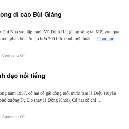
rong di cảo Bùi Giáng
ải Nhà sưu tập tranh Vũ Đình Hải (đang sống tại Mỹ) vừa qua
m một phần bộ sưu tập hơn 300 bức tranh mỹ thuật …
Continue
on
|
Comments Off
Sài
Gòn
hồi
nh dạo nổi tiếng
mới
vào
trong
di
ng năm 1957, có hai cô gái đồng tuổi mười tám là Diệu Huyền
cảo
phố đường Tự Do (nay là Đồng Khởi). Cả hai cô chỉ …
Bùi
Giáng
on
|
Comments Off
Nhớ
cô