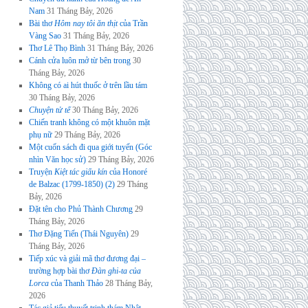
Nam
31 Tháng Bảy, 2026
Bài thơ
Hôm nay tôi ăn thịt
của Trần
Vàng Sao
31 Tháng Bảy, 2026
Thơ Lê Thọ Bình
31 Tháng Bảy, 2026
Cánh cửa luôn mở từ bên trong
30
Tháng Bảy, 2026
Không có ai hút thuốc ở trên lầu tám
30 Tháng Bảy, 2026
Chuyện tử tế
30 Tháng Bảy, 2026
Chiến tranh không có một khuôn mặt
phụ nữ
29 Tháng Bảy, 2026
Một cuốn sách đi qua giới tuyến (Góc
nhìn Văn học sử)
29 Tháng Bảy, 2026
Truyện
Kiệt tác giấu kín
của Honoré
de Balzac (1799-1850) (2)
29 Tháng
Bảy, 2026
Đặt tên cho Phủ Thành Chương
29
Tháng Bảy, 2026
Thơ Đặng Tiến (Thái Nguyên)
29
Tháng Bảy, 2026
Tiếp xúc và giải mã thơ đương đại –
trường hợp bài thơ
Đàn ghi-ta của
Lorca
của Thanh Thảo
28 Tháng Bảy,
2026