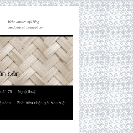
Web: vanviet.info Blog:
vandoanviet.blogspot.com
 54-75
Nghệ thuật
ệ sách
Phát biểu nhận giải Văn Việt