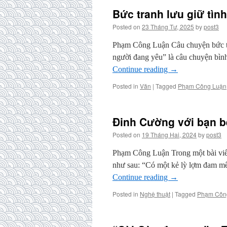
Bức tranh lưu giữ tìn
Posted on
23 Tháng Tư, 2025
by
post3
Phạm Công Luận Câu chuyện bức tr
người đang yêu” là câu chuyện bìn
Continue reading
→
Posted in
Văn
|
Tagged
Phạm Công Luận
Đinh Cường với bạn b
Posted on
19 Tháng Hai, 2024
by
post3
Phạm Công Luận Trong một bài viết
như sau: “Có một kẻ lỳ lợm đam 
Continue reading
→
Posted in
Nghệ thuật
|
Tagged
Phạm Côn