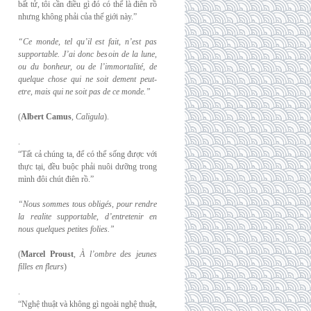
bất tử, tôi cần điều gì đó có thể là điên rồ
nhưng không phải của thế giới này.”
“Ce monde, tel qu’il est fait, n’est pas
supportable. J’ai donc besoin de la lune,
ou du
bonheur, ou de l’immortalité, de
quelque chose qui ne soit dement peut-
etre, mais qui
ne soit pas de ce monde.”
(
Albert Camus
,
Caligula
).
.
“Tất cả chúng ta, để có thể sống được với
thực tại, đều buộc phải nuôi dưỡng trong
mình đôi chút điên rồ.”
“Nous sommes tous obligés, pour rendre
la realite supportable, d’entretenir en
nous
quelques petites folies.”
(
Marcel Proust
,
À l’ombre des jeunes
filles en fleurs
)
.
“Nghệ thuật và không gì ngoài nghệ thuật,