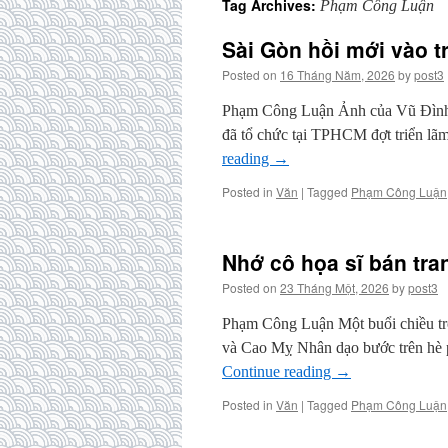
Tag Archives:
Phạm Công Luận
Sài Gòn hồi mới vào t
Posted on
16 Tháng Năm, 2026
by
post3
Phạm Công Luận Ảnh của Vũ Đình H
đã tổ chức tại TPHCM đợt triển lã
reading
→
Posted in
Văn
|
Tagged
Phạm Công Luận
Nhớ cô họa sĩ bán tra
Posted on
23 Tháng Một, 2026
by
post3
Phạm Công Luận Một buổi chiều tro
và Cao Mỵ Nhân dạo bước trên hè 
Continue reading
→
Posted in
Văn
|
Tagged
Phạm Công Luận