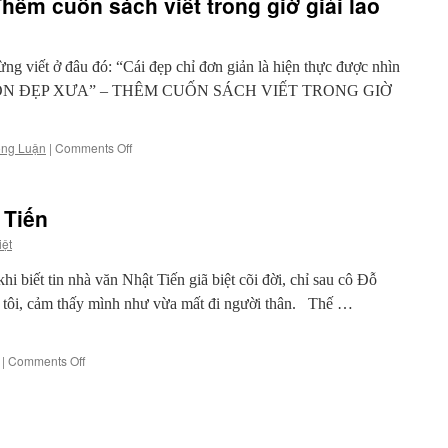
hêm cuốn sách viết trong giờ giải lao
bạn
bè,
quê
hương
g viết ở đâu đó: “Cái đẹp chỉ đơn giản là hiện thực được nhìn
và
ÀI GÒN ĐẸP XƯA” – THÊM CUỐN SÁCH VIẾT TRONG GIỜ
kỷ
niệm
on
ng Luận
|
Comments Off
“Sài
Gòn
đẹp
 Tiến
xưa”
–
iệt
Thêm
cuốn
 biết tin nhà văn Nhật Tiến giã biệt cõi đời, chỉ sau cô Đỗ
sách
 tôi, cảm thấy mình như vừa mất đi người thân. Thế …
viết
trong
giờ
on
|
Comments Off
giải
Lời
lao
tiễn
biệt
thầy