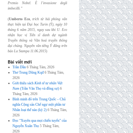
Premio Nobel. È l’invasione
degli
imbecilli.”
(
Umberto Eco
,
trích từ bài phỏng vấn
thực hiện tại Đại học Turin (Ý), ngày 10
tháng 6
năm 2015, ngay sau khi U. Eco
nhận học vị Tiến sĩ danh dự ngành
Truyền thông và
Văn hoá truyền thông
đại chúng. Nguyên văn tiếng Ý đăng trên
báo La Stampa
11.06.2015
)
Bài viết mới
Trần Dần
6 Tháng Tám, 2026
Thơ Trung Dũng Kqđ
6 Tháng Tám,
2026
Giới thiệu sách
Kinh tế tư nhân Việt
Nam
(Trần Văn Thọ và đồng sự)
6
Tháng Tám, 2026
Bình minh đỏ trên Trung Quốc – Chủ
nghĩa Cộng sản Chế ngự một phần tư
Nhân loại thế nào (kỳ 2)
6 Tháng Tám,
2026
Đọc “Xuyên qua mọi chiến tuyến” của
Nguyễn Xuân Thọ
5 Tháng Tám,
2026