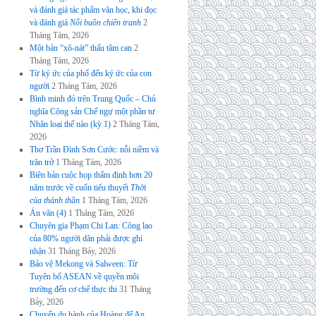
và đánh giá tác phẩm văn học, khi đọc
và đánh giá
Nỗi buồn chiến tranh
2
Tháng Tám, 2026
Một bản “xô-nát” thấu tâm can
2
Tháng Tám, 2026
Từ ký ức của phố đến ký ức của con
người
2 Tháng Tám, 2026
Bình minh đỏ trên Trung Quốc – Chủ
nghĩa Cộng sản Chế ngự một phần tư
Nhân loại thế nào (kỳ 1)
2 Tháng Tám,
2026
Thơ Trần Đình Sơn Cước: nỗi niềm và
trăn trở
1 Tháng Tám, 2026
Biên bản cuộc họp thẩm định hơn 20
năm trước về cuốn tiểu thuyết
Thời
của thánh thần
1 Tháng Tám, 2026
Án văn (4)
1 Tháng Tám, 2026
Chuyên gia Phạm Chi Lan: Công lao
của 80% người dân phải được ghi
nhận
31 Tháng Bảy, 2026
Bảo vệ Mekong và Salween: Từ
Tuyên bố ASEAN về quyền môi
trường đến cơ chế thực thi
31 Tháng
Bảy, 2026
Chuyến du hành của Hoàng đế An