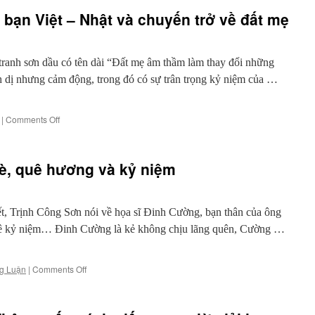
họa
h bạn Việt – Nhật và chuyến trở về đất mẹ
sĩ
bán
tranh
dạo
anh sơn dầu có tên dài “Đất mẹ âm thầm làm thay đổi những
nổi
h dị nhưng cảm động, trong đó có sự trân trọng kỷ niệm của …
tiếng
on
|
Comments Off
Bức
tranh
lưu
è, quê hương và kỷ niệm
giữ
tình
bạn
Việt
, Trịnh Công Sơn nói về họa sĩ Đinh Cường, bạn thân của ông
–
mê kỷ niệm… Đinh Cường là kẻ không chịu lãng quên, Cường …
Nhật
và
chuyến
on
g Luận
|
Comments Off
trở
Đinh
về
Cường
đất
với
mẹ