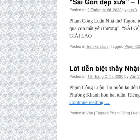
“Sài Gòn đẹp xưa” – T
Posted on
2 Tháng Mười, 2023
by
post3
Phạm Công Luận Nhà thơ Tagore từn
qua con mắt yêu thương”. “S
GIẢI LAO
Posted in
Trên kệ sách
|
Tagged
Phạm Cô
Lời tiễn biệt thầy Nhật
Posted on
16 Tháng Chín, 2020
by
Văn V
Phạm Công Luận Tin buồn lại đến khi
Phương Khanh hơn hai tuần. Riêng
Continue reading
→
Posted in
Văn
|
Tagged
Phạm Công Luận