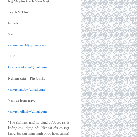
Người phụ trách Văn Việt:
Trịnh Y Thư
Emails:
Văn:
vanviet.van14@gmail.com
Thơ:
tho.vanviet.vd@gmail.com
Nghiên cứu – Phê bình:
vanviet.ncpb@gmail.com
Vấn đề hôm nay:
vanviet.vdhn1@gmail.com
“Thế giới này, như nó đang được tạo ra, là
không chịu đựng nổi. Nên tôi cần có mặt
trăng, tôi cần niềm hạnh phúc hoặc cần sự