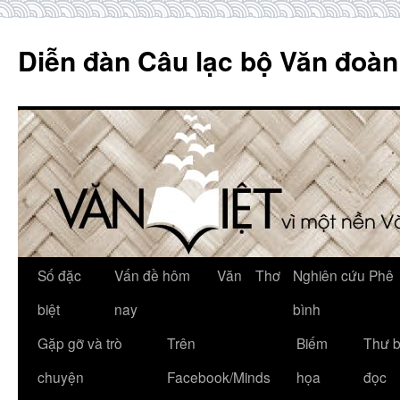
Skip
to
Diễn đàn Câu lạc bộ Văn đoàn
content
Số đặc
Vấn đề hôm
Văn
Thơ
Nghiên cứu Phê
biệt
nay
bình
Gặp gỡ và trò
Trên
Biếm
Thư 
chuyện
Facebook/Minds
họa
đọc