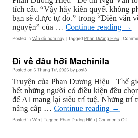
Phan Dương Hiệu Đề thi Ngữ Văn lớp
tích câu “Vậy hãy kiên quyết không p
bạn sẽ được tự do.” trong “Diễn văn 
nguyện” của …
Continue reading
→
Posted in
Vấn đề hôm nay
|
Tagged
Phan Dương Hiệu
|
Commen
Đi về đâu hỡi Machinila
Posted on
6 Tháng Tư, 2026
by
post3
Truyện của Phan Dương Hiệu Thế giớ
hết những người có điều kiện đều chọ
để AI mang lại siêu trí tuệ. Những trí
nâng cấp …
Continue reading
→
on
Posted in
Văn
|
Tagged
Phan Dương Hiệu
|
Comments Off
Đi
về
đâu