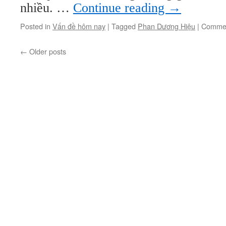
nhiều. …
Continue reading
→
Posted in
Vấn đề hôm nay
|
Tagged
Phan Dương Hiệu
|
Commen
←
Older posts