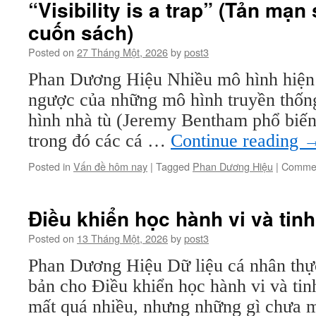
“Visibility is a trap” (Tản mạn
hỡi
cuốn sách)
Machi
Posted on
27 Tháng Một, 2026
by
post3
Phan Dương Hiệu Nhiều mô hình hiện đ
ngược của những mô hình truyền thốn
hình nhà tù (Jeremy Bentham phổ biến)
trong đó các cá …
Continue reading
Posted in
Vấn đề hôm nay
|
Tagged
Phan Dương Hiệu
|
Commen
Điều khiển học hành vi và tinh
Posted on
13 Tháng Một, 2026
by
post3
Phan Dương Hiệu Dữ liệu cá nhân thực
bản cho Điều khiển học hành vi và tin
mất quá nhiều, nhưng những gì chưa m