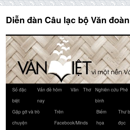
Skip
to
Diễn đàn Câu lạc bộ Văn đoàn
content
Số đặc
Vấn đề hôm
Văn
Thơ
Nghiên cứu Phê
biệt
nay
bình
Gặp gỡ và trò
Trên
Biếm
Thư 
chuyện
Facebook/Minds
họa
đọc