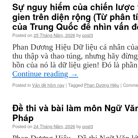
Sự nguy hiểm của chiến lược t
gien trên diện rộng (Từ phân t
của Trung Quốc để nhìn vấn đ
Posted on
25 Tháng Năm, 2026
by
post3
Phan Dương Hiệu Dữ liệu cá nhân của
thu thập và thao túng, nhưng hãy đừng
hồn của nó là dữ liệu gien! Đó là phầ
Continue reading
→
Posted in
Vấn đề hôm nay
|
Tagged
Phan Dương Hiệu
|
Commen
Đề thi và bài làm môn Ngữ Vă
Pháp
Posted on
24 Tháng Năm, 2026
by
post3