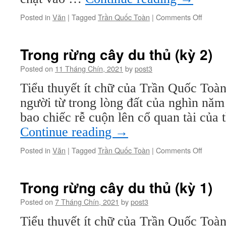
on
Posted in
Văn
|
Tagged
Trần Quốc Toàn
|
Comments Off
Trong
rừng
cây
Trong rừng cây du thủ (kỳ 2)
du
thủ
Posted on
11 Tháng Chín, 2021
by
post3
(kỳ
Tiểu thuyết ít chữ của Trần Quốc Toàn 
3)
người từ trong lòng đất của nghìn năm
bao chiếc rễ cuộn lên cổ quan tài của
Continue reading
→
on
Posted in
Văn
|
Tagged
Trần Quốc Toàn
|
Comments Off
Trong
rừng
cây
Trong rừng cây du thủ (kỳ 1)
du
thủ
Posted on
7 Tháng Chín, 2021
by
post3
(kỳ
Tiểu thuyết ít chữ của Trần Quốc Toà
2)