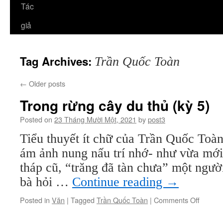
Tác
giả
Tag Archives:
Trần Quốc Toàn
←
Older posts
Trong rừng cây du thủ (kỳ 5)
Posted on
23 Tháng Mười Một, 2021
by
post3
Tiểu thuyết ít chữ của Trần Quốc Toàn
ám ảnh nung nấu trí nhớ- như vừa mớ
tháp cũ, “trăng đã tàn chưa” một ngườ
bà hỏi …
Continue reading
→
on
Posted in
Văn
|
Tagged
Trần Quốc Toàn
|
Comments Off
Trong
rừng