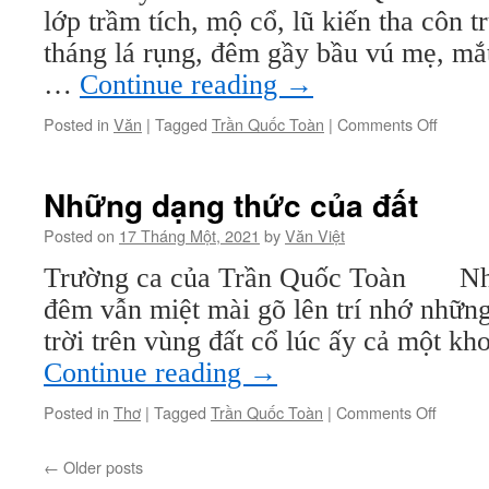
lớp trầm tích, mộ cổ, lũ kiến tha côn t
tháng lá rụng, đêm gầy bầu vú mẹ, mắt
…
Continue reading
→
on
Posted in
Văn
|
Tagged
Trần Quốc Toàn
|
Comments Off
Trong
rừng
cây
Những dạng thức của đất
du
thủ
Posted on
17 Tháng Một, 2021
by
Văn Việt
(kỳ
Trường ca của Trần Quốc Toàn Nh
1)
đêm vẫn miệt mài gõ lên trí nhớ những
trời trên vùng đất cổ lúc ấy cả một k
Continue reading
→
on
Posted in
Thơ
|
Tagged
Trần Quốc Toàn
|
Comments Off
Những
dạng
←
Older posts
thức