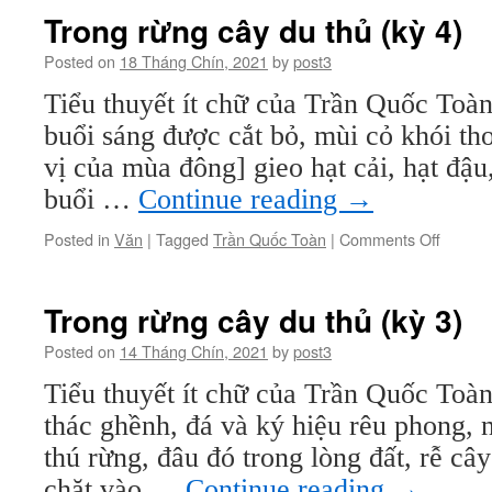
cây
Trong rừng cây du thủ (kỳ 4)
du
thủ
Posted on
18 Tháng Chín, 2021
by
post3
(kỳ
Tiểu thuyết ít chữ của Trần Quốc Toàn
5)
buổi sáng được cắt bỏ, mùi cỏ khói t
vị của mùa đông] gieo hạt cải, hạt đậu
buổi …
Continue reading
→
on
Posted in
Văn
|
Tagged
Trần Quốc Toàn
|
Comments Off
Trong
rừng
cây
Trong rừng cây du thủ (kỳ 3)
du
thủ
Posted on
14 Tháng Chín, 2021
by
post3
(kỳ
Tiểu thuyết ít chữ của Trần Quốc Toàn 
4)
thác ghềnh, đá và ký hiệu rêu phong, n
thú rừng, đâu đó trong lòng đất, rễ câ
chặt vào …
Continue reading
→