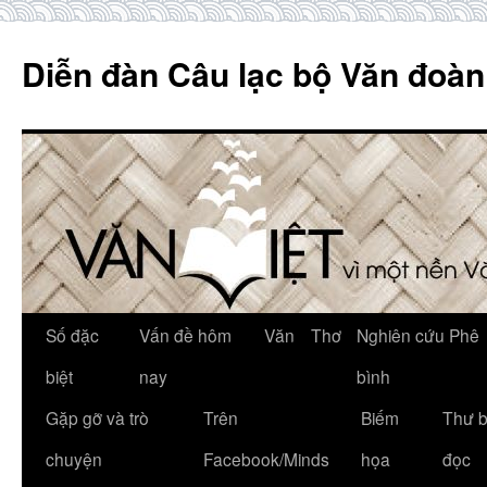
Skip
to
Diễn đàn Câu lạc bộ Văn đoàn
content
Số đặc
Vấn đề hôm
Văn
Thơ
Nghiên cứu Phê
biệt
nay
bình
Gặp gỡ và trò
Trên
Biếm
Thư 
chuyện
Facebook/Minds
họa
đọc