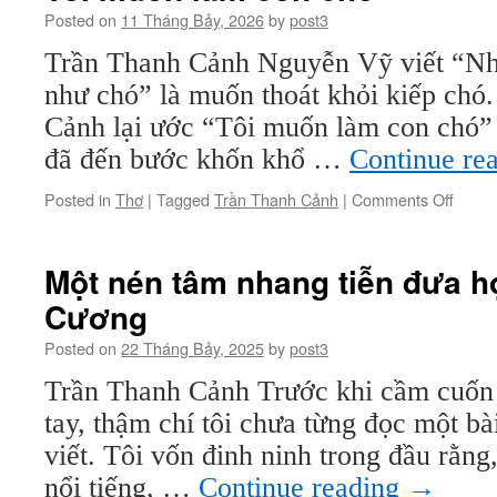
Posted on
11 Tháng Bảy, 2026
by
post3
Trần Thanh Cảnh Nguyễn Vỹ viết “N
như chó” là muốn thoát khỏi kiếp ch
Cảnh lại ước “Tôi muốn làm con chó” 
đã đến bước khốn khổ …
Continue re
on
Posted in
Thơ
|
Tagged
Trần Thanh Cảnh
|
Comments Off
Tôi
muốn
làm
Một nén tâm nhang tiễn đưa họ
con
Cương
chó
Posted on
22 Tháng Bảy, 2025
by
post3
Trần Thanh Cảnh Trước khi cầm cuốn
tay, thậm chí tôi chưa từng đọc một b
viết. Tôi vốn đinh ninh trong đầu rằng
nổi tiếng, …
Continue reading
→