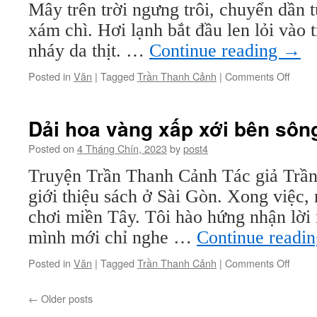
Mây trên trời ngưng trôi, chuyển dần 
xám chì. Hơi lạnh bắt đầu len lỏi vào 
nháy da thịt. …
Continue reading
→
on
Posted in
Văn
|
Tagged
Trần Thanh Cảnh
|
Comments Off
Bến
chia
ly
Dải hoa vàng xấp xới bên sôn
Posted on
4 Tháng Chín, 2023
by
post4
Truyện Trần Thanh Cảnh Tác giả Trầ
giới thiệu sách ở Sài Gòn. Xong việc,
chơi miền Tây. Tôi hào hứng nhận lời n
mình mới chỉ nghe …
Continue readi
on
Posted in
Văn
|
Tagged
Trần Thanh Cảnh
|
Comments Off
Dải
hoa
←
Older posts
vàng