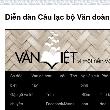
Skip
to
Diễn đàn Câu lạc bộ Văn đoàn
content
Số đặc
Vấn đề hôm
Văn
Thơ
Nghiên cứu Phê
biệt
nay
bình
Gặp gỡ và trò
Trên
Biếm
Thư 
chuyện
Facebook/Minds
họa
đọc