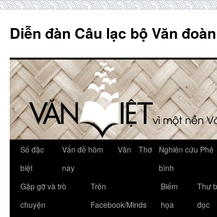
Skip
to
Diễn đàn Câu lạc bộ Văn đoàn
content
Số đặc
Vấn đề hôm
Văn
Thơ
Nghiên cứu Phê
biệt
nay
bình
Gặp gỡ và trò
Trên
Biếm
Thư 
chuyện
Facebook/Minds
họa
đọc