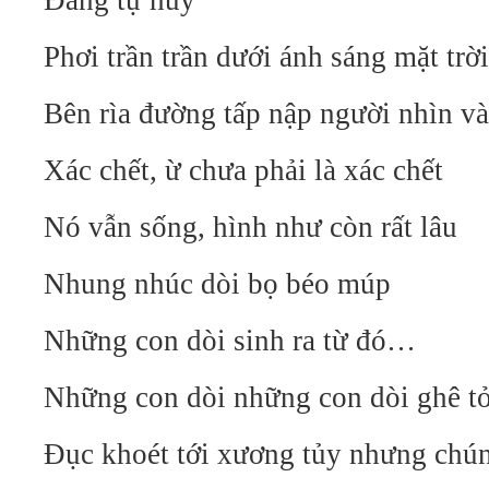
Đang tự hủy
Phơi trần trần dưới ánh sáng mặt trời
Bên rìa đường tấp nập người nhìn và
Xác chết, ừ chưa phải là xác chết
Nó vẫn sống, hình như còn rất lâu
Nhung nhúc
d
òi bọ béo múp
Những con
d
òi sinh ra từ đó…
Những con
d
òi những con
d
òi ghê 
Đục khoét tới xương tủy nhưng chú