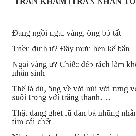
TRẦN KHÂM (TRẦN NHÂN TÔ
Đang ngồi ngai vàng, ông bỏ tất
Triều đình ư? Đầy mưu hèn kế bẩn
Ngai vàng ư? Chiếc dép rách làm kh
nhân sinh
Thế là đủ, ông về với núi với rừng v
suối trong với trăng thanh….
Thật đáng ghét lũ đàn bà nhũng nhẵn
tìm cái chết