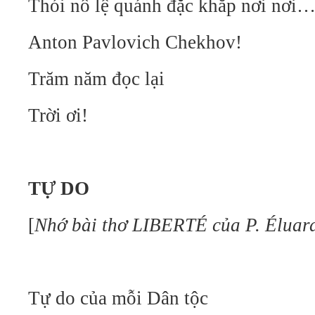
Thói nô lệ quánh đặc khắp nơi nơi
Anton Pavlovich Chekhov!
Trăm năm đọc lại
Trời ơi!
TỰ DO
[
Nhớ bài thơ LIBERTÉ của P. Éluar
Tự do của mỗi Dân tộc