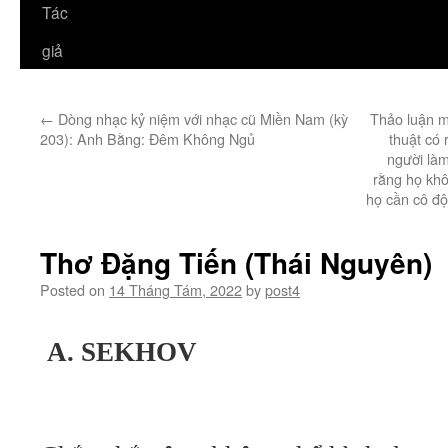
Tác
giả
←
Dòng nhạc kỷ niệm với nhạc cũ Miền Nam (kỳ
Thảo luận m
203): Anh Bằng: Đêm Không Ngủ
thuật có 
người làm
rằng họ kh
họ cần cô độ
Thơ Đặng Tiến (Thái Nguyên)
Posted on
14 Tháng Tám, 2022
by
post4
A. SEKHOV