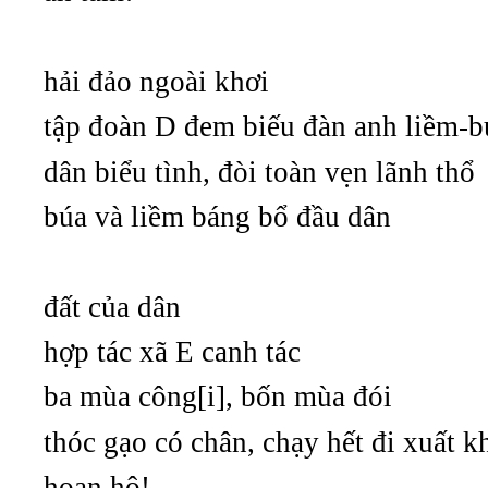
hải đảo ngoài khơi
tập đoàn D đem biếu đàn anh liềm-b
dân biểu tình, đòi toàn vẹn lãnh thổ
búa và liềm báng bổ đầu dân
đất của dân
hợp tác xã E canh tác
ba mùa công[i], bốn mùa đói
thóc gạo có chân, chạy hết đi xuất k
hoan hô!