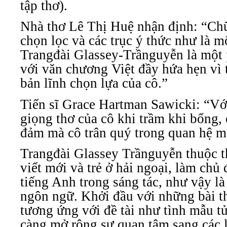
tập thơ).
Nhà thơ Lê Thị Huệ nhận định: “Chữ
chọn lọc và các trục ý thức như là mộ
Trangđài Glassey-Trầnguyễn là một 
với văn chương Việt đầy hứa hẹn vì t
bản lĩnh chọn lựa của cô.”
Tiến sĩ Grace Hartman Sawicki: “Vớ
giọng thơ của cô khi trầm khi bổng,
đảm mà cô trân quý trong quan hệ m
Trangđài Glassey Trầnguyễn thuộc 
viết mới và trẻ ở hải ngoại, làm chủ 
tiếng Anh trong sáng tác, như vậy là
ngôn ngữ. Khởi đầu với những bài th
tương ứng với đề tài như tình mẫu tử
càng mở rộng sự quan tâm sang các 