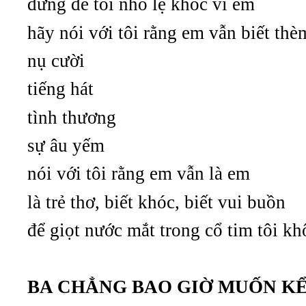
đừng để tôi nhỏ lệ khóc vì em
hãy nói với tôi rằng em vẫn biết thè
nụ cười
tiếng hát
tình thương
sự âu yếm
nói với tôi rằng em vẫn là em
là trẻ thơ, biết khóc, biết vui buồn
để giọt nước mắt trong cổ tim tôi k
BA CHẲNG BAO GIỜ MUỐN KỂ