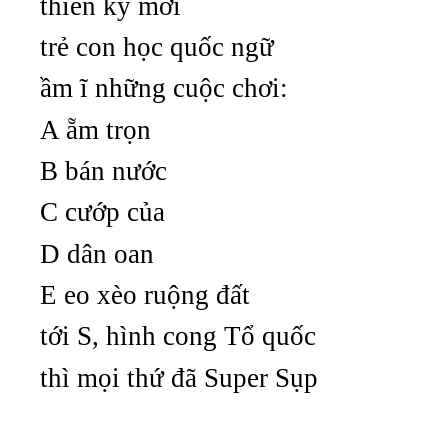
thiên kỷ mới
trẻ con học quốc ngữ
ầm ĩ những cuộc chơi:
A ẵm trọn
B bán nước
C cướp của
D dân oan
E eo xèo ruộng đất
tới S, hình cong Tổ quốc
thì mọi thứ đã Super Sụp