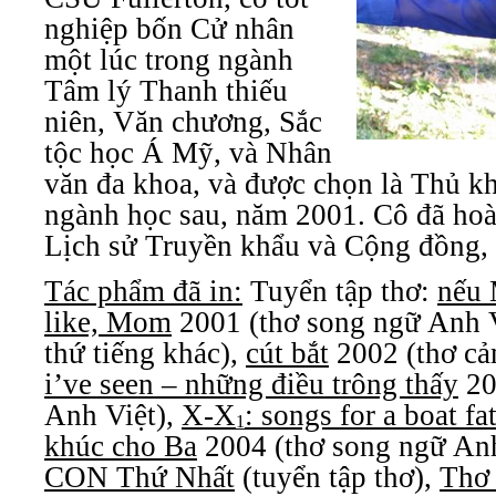
nghiệp bốn Cử nhân
một lúc trong ngành
Tâm lý Thanh thiếu
niên, Văn chương, Sắc
tộc học Á Mỹ, và Nhân
văn đa khoa, và được chọn là Thủ kh
ngành học sau, năm 2001. Cô đã hoà
Lịch sử Truyền khẩu và Cộng đồng,
Tác phẩm đã in:
Tuyển tập thơ:
nếu 
like, Mom
2001 (thơ song ngữ Anh V
thứ tiếng khác),
cút bắt
2002 (thơ c
i’ve seen – những điều trông thấy
20
Anh Việt),
X-X
: songs for a boat f
1
khúc cho Ba
2004 (thơ song ngữ Anh
CON Thứ Nhất
(tuyển tập thơ),
Thơ