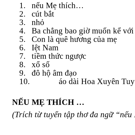
1.
nếu Mẹ thích…
2.
cút bắt
3.
nhỏ
4.
Ba chẳng bao giờ muốn kể với
5.
Con là quê hương của mẹ
6.
Iệt Nam
7.
tiềm thức ngược
8.
xổ số
9.
đô hộ âm đạo
10.
áo dài Hoa Xuyên Tuy
NẾU MẸ THÍCH …
(Trích từ tuyển tập thơ đa ngữ “nế