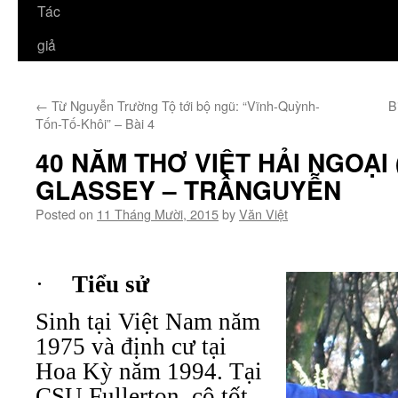
Tác
giả
←
Từ Nguyễn Trường Tộ tới bộ ngũ: “Vĩnh-Quỳnh-
B
Tốn-Tố-Khôi” – Bài 4
40 NĂM THƠ VIỆT HẢI NGOẠI 
GLASSEY – TRẦNGUYỄN
Posted on
11 Tháng Mười, 2015
by
Văn Việt
·
Tiểu sử
Sinh tại Việt Nam năm
1975 và định cư tại
Hoa Kỳ năm 1994. Tại
CSU Fullerton, cô tốt