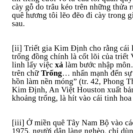
cày gỗ do trâu kéo trên những thửa 
quê hương tôi lẽo đẽo đi cày trong g
sau.
[ii] Triết gia Kim Định cho rằng cái
trống đồng chính là cốt lõi của triết 
linh lấy việc
xả
làm bước nhập môn…
trên chữ
Trống
… nhấn mạnh đến sự 
hồn làm nền móng” (tr. 42, Phong Th
Kim Định, An Việt Houston xuất bản
khoảng trống, là hít vào cái tinh hoa 
[iii] Ở miền quê Tây Nam Bộ vào các
1975, người dân làng nghèo, chỉ dùn