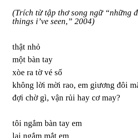
(Trích từ tập thơ song ngữ “những đ
things i’ve seen,” 2004)
thật nhỏ
một bàn tay
xòe ra tờ vé số
không lời mời rao, em giương đôi m
đợi chờ gì, vận rủi hay cơ may?
tôi ngắm bàn tay em
lại ngắm mắt em