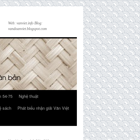
Web: vanviet.info Blog:
vandoanviet.blogspot.com
 54-75
Nghệ thuật
ệ sách
Phát biểu nhận giải Văn Việt