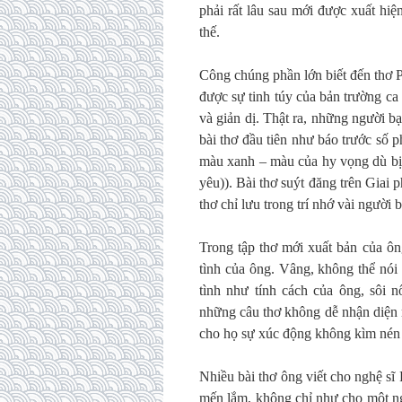
phải rất lâu sau mới được xuất hi
thế.
Công chúng phần lớn biết đến thơ 
được sự tinh túy của bản trường ca
và giản dị. Thật ra, những người b
bài thơ đầu tiên như báo trước số 
màu xanh – màu của hy vọng dù bị
yêu)). Bài thơ suýt đăng trên Giai 
thơ chỉ lưu trong trí nhớ vài ngườ
Trong tập thơ mới xuất bản của ôn
tình của ông. Vâng, không thể nói 
tình như tính cách của ông, sôi n
những câu thơ không dễ nhận diện 
cho họ sự xúc động không kìm nén v
Nhiều bài thơ ông viết cho nghệ sĩ 
mến lắm, không chỉ như cho một n