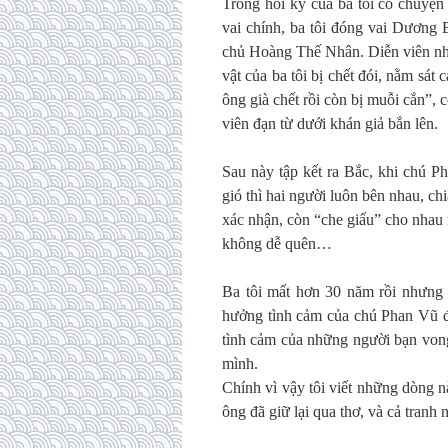
Trong hồi ký của ba tôi có chuy
vai chính, ba tôi đóng vai Dương
chủ Hoàng Thế Nhân. Diễn viên nhậ
vật của ba tôi bị chết đói, nằm sát
ông già chết rồi còn bị muỗi cắn”, 
viên đạn từ dưới khán giả bắn lên.
Sau này tập kết ra Bắc, khi chú P
gió thì hai người luôn bên nhau, c
xác nhận, còn “che giấu” cho nhau
không dễ quên…
Ba tôi mất hơn 30 năm rồi nhưng 
hưởng tình cảm của chú Phan Vũ đố
tình cảm của những người bạn vong
mình.
Chính vì vậy tôi viết những dòng n
ông đã giữ lại qua thơ, và cả tranh