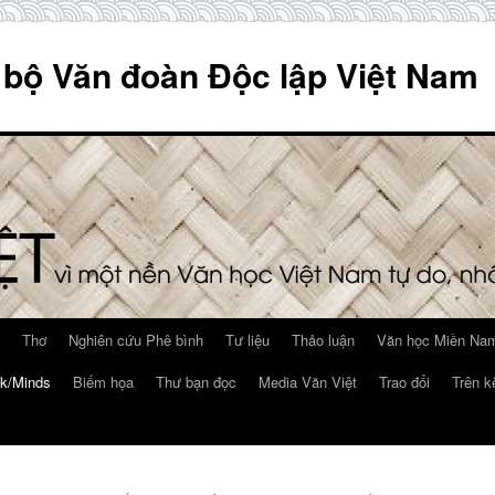
 bộ Văn đoàn Độc lập Việt Nam
Thơ
Nghiên cứu Phê bình
Tư liệu
Thảo luận
Văn học Miền Nam
k/Minds
Biếm họa
Thư bạn đọc
Media Văn Việt
Trao đổi
Trên k