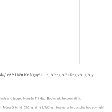
Minds
and tagged
Nguyễn Thị Hậu
. Bookmark the
permalink
.
n Mộng Giác (kỳ
Chống lại hệ tư tưởng năng lực, giáo dục phải học suy nghĩ
→