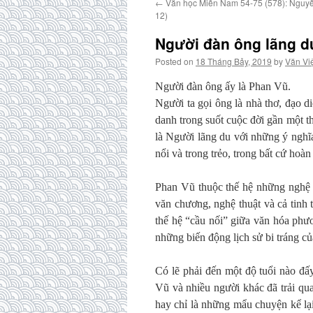
←
Văn học Miền Nam 54-75 (578): Nguyễ
12)
Người đàn ông lãng du
Posted on
18 Tháng Bảy, 2019
by
Văn Vi
Người đàn ông ấy là Phan Vũ.
Người ta gọi ông là nhà thơ, đạo d
danh trong suốt cuộc đời gần một t
là Người lãng du với những ý nghĩa
nổi và trong trẻo, trong bất cứ ho
Phan Vũ thuộc thế hệ những nghệ s
văn chương, nghệ thuật và cả tinh
thế hệ “cầu nối” giữa văn hóa phư
những biến động lịch sử bi tráng c
Có lẽ phải đến một độ tuổi nào đấ
Vũ và nhiều người khác đã trải qu
hay chỉ là những mẩu chuyện kể lạ