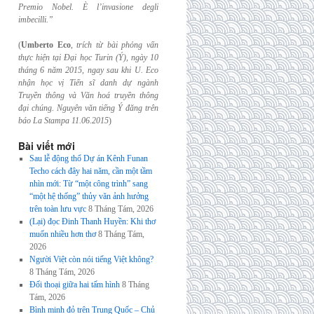
Premio Nobel. È l’invasione
degli
imbecilli.”
(
Umberto Eco
,
trích từ bài phỏng vấn
thực hiện tại Đại học Turin (Ý), ngày 10
tháng 6
năm 2015, ngay sau khi U. Eco
nhận học vị Tiến sĩ danh dự ngành
Truyền thông và
Văn hoá truyền thông
đại chúng. Nguyên văn tiếng Ý đăng trên
báo La Stampa
11.06.2015
)
Bài viết mới
Sau lễ động thổ Dự án Kênh Funan
Techo cách đây hai năm, cần một tầm
nhìn mới: Từ “một công trình” sang
“một hệ thống” thủy văn ảnh hưởng
trên toàn lưu vực
8 Tháng Tám, 2026
(Lại) đọc Đinh Thanh Huyền: Khi thơ
muốn nhiều hơn thơ
8 Tháng Tám,
2026
Người Việt còn nói tiếng Việt không?
8 Tháng Tám, 2026
Đối thoại giữa hai tấm hình
8 Tháng
Tám, 2026
Bình minh đỏ trên Trung Quốc – Chủ