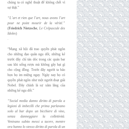
chúng ta có nghệ thuật để không chết vì
sự thật.”
“L’art et rien que l’art, nous avons l’art
pour ne point mourir de la vérité.”
(
Friedrich
Nietzsche
,
Le Crépuscule des
Idoles
)
.
“Mạng xã hội đã trao quyền phát ngôn
cho những đạo quân ngu dốt, những kẻ
trước đây chỉ tán dóc trong các quán bar
sau khi uống rượu mà không gây hại gì
cho cộng đồng. Trước đây người ta bảo
bọn họ im miệng ngay. Ngày nay họ có
quyền phát ngôn như một người đoạt giải
Nobel. Đây chính là sự xâm lăng của
những kẻ ngu dốt.”
“Social media danno diritto di parola a
legioni di imbecilli che prima parlavano
solo al
bar dopo un bicchiere di vino,
senza danneggiare la collettività.
Venivano subito messi a
tacere, mentre
ora hanno lo stesso diritto di parola di un