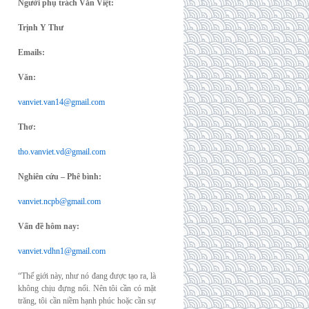
Người phụ trách Văn Việt:
Trịnh Y Thư
Emails:
Văn:
vanviet.van14@gmail.com
Thơ:
tho.vanviet.vd@gmail.com
Nghiên cứu – Phê bình:
vanviet.ncpb@gmail.com
Vấn đề hôm nay:
vanviet.vdhn1@gmail.com
“Thế giới này, như nó đang được tạo ra, là
không chịu đựng nổi. Nên tôi cần có mặt
trăng, tôi cần niềm hạnh phúc hoặc cần sự