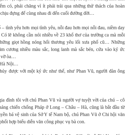
iếm có, phải chăng vì ít phải trải qua những thử thách của hoàn
sự chịu đựng để cùng nhau đi đến cuối đường đời…
 – tình yêu hơn mọi tình yêu, nỗi đau hơn mọi nỗi đau, niềm day
 Có lẽ không cần nói nhiều về 23 khổ thơ của trường ca mà mỗi
những giọt hồng nóng hổi thương yêu lối xưa phố cũ… Những
 cương nhiều màu sắc, long lanh mà sắc bén, cứa vào ký ức
, vỡ òa…
… Hà Nội…
thủy được với một ký ức như thế, như Phan Vũ, người đàn ông
 gia đình tôi với chú Phan Vũ và người vợ tuyệt vời của chú – cô
háng chiến chống Pháp ở Long – Châu – Hà, cũng là bắt đầu từ
ruyền bá vệ sinh của Sở Y tế Nam bộ, chú Phan Vũ ở Chi hội văn
hối hợp biểu diễn văn công phục vụ bà con.