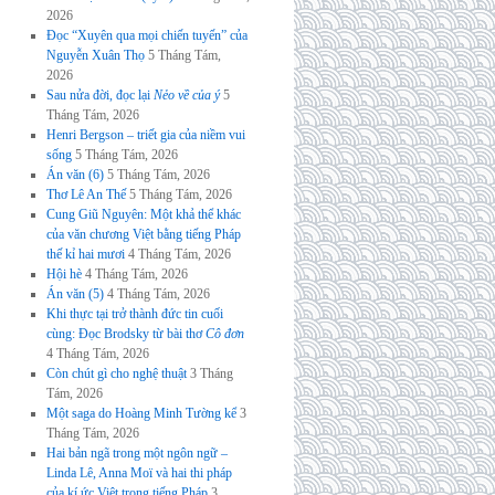
2026
Đọc “Xuyên qua mọi chiến tuyến” của
Nguyễn Xuân Thọ
5 Tháng Tám,
2026
Sau nửa đời, đọc lại
Nẻo về của ý
5
Tháng Tám, 2026
Henri Bergson – triết gia của niềm vui
sống
5 Tháng Tám, 2026
Án văn (6)
5 Tháng Tám, 2026
Thơ Lê An Thế
5 Tháng Tám, 2026
Cung Giũ Nguyên: Một khả thể khác
của văn chương Việt bằng tiếng Pháp
thế kỉ hai mươi
4 Tháng Tám, 2026
Hội hè
4 Tháng Tám, 2026
Án văn (5)
4 Tháng Tám, 2026
Khi thực tại trở thành đức tin cuối
cùng: Đọc Brodsky từ bài thơ
Cô đơn
4 Tháng Tám, 2026
Còn chút gì cho nghệ thuật
3 Tháng
Tám, 2026
Một saga do Hoàng Minh Tường kể
3
Tháng Tám, 2026
Hai bản ngã trong một ngôn ngữ –
Linda Lê, Anna Moï và hai thi pháp
của kí ức Việt trong tiếng Pháp
3