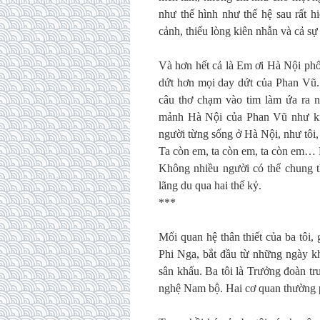
như thế hình như thế hệ sau rất h
cảnh, thiếu lòng kiên nhẫn và cả 
Và hơn hết cả là Em ơi Hà Nội phố
dứt hơn mọi day dứt của Phan Vũ.
câu thơ chạm vào tim làm ứa ra 
mảnh Hà Nội của Phan Vũ như kim
người từng sống ở Hà Nội, như tôi
Ta còn em, ta còn em, ta còn em
Không nhiều người có thể chung 
lãng du qua hai thế kỷ.
***
Mối quan hệ thân thiết của ba tôi,
Phi Nga, bắt đầu từ những ngày k
sân khấu. Ba tôi là Trưởng đoàn t
nghệ Nam bộ. Hai cơ quan thường p