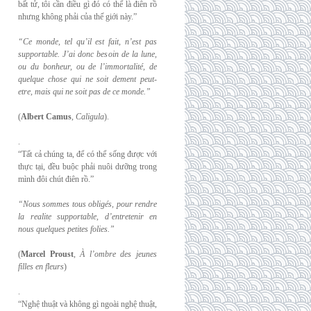
bất tử, tôi cần điều gì đó có thể là điên rồ
nhưng không phải của thế giới này.”
“Ce monde, tel qu’il est fait, n’est pas
supportable. J’ai donc besoin de la lune,
ou du
bonheur, ou de l’immortalité, de
quelque chose qui ne soit dement peut-
etre, mais qui
ne soit pas de ce monde.”
(
Albert Camus
,
Caligula
).
.
“Tất cả chúng ta, để có thể sống được với
thực tại, đều buộc phải nuôi dưỡng trong
mình đôi chút điên rồ.”
“Nous sommes tous obligés, pour rendre
la realite supportable, d’entretenir en
nous
quelques petites folies.”
(
Marcel Proust
,
À l’ombre des jeunes
filles en fleurs
)
.
“Nghệ thuật và không gì ngoài nghệ thuật,