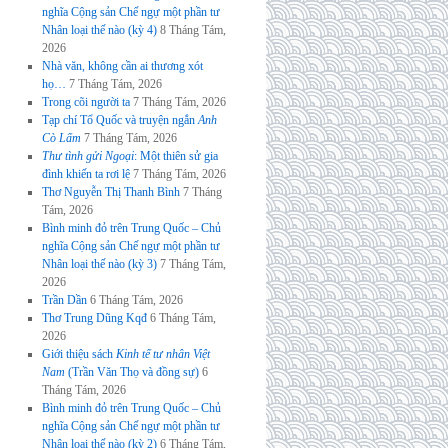
nghĩa Cộng sản Chế ngự một phần tư
Nhân loại thế nào (kỳ 4)
8 Tháng Tám,
2026
Nhà văn, không cần ai thương xót
họ…
7 Tháng Tám, 2026
Trong cõi người ta
7 Tháng Tám, 2026
Tạp chí Tổ Quốc và truyện ngắn
Anh
Cò Lấm
7 Tháng Tám, 2026
Thư tình gửi Ngoại
: Một thiên sử gia
đình khiến ta rơi lệ
7 Tháng Tám, 2026
Thơ Nguyễn Thị Thanh Bình
7 Tháng
Tám, 2026
Bình minh đỏ trên Trung Quốc – Chủ
nghĩa Cộng sản Chế ngự một phần tư
Nhân loại thế nào (kỳ 3)
7 Tháng Tám,
2026
Trần Dần
6 Tháng Tám, 2026
Thơ Trung Dũng Kqđ
6 Tháng Tám,
2026
Giới thiệu sách
Kinh tế tư nhân Việt
Nam
(Trần Văn Thọ và đồng sự)
6
Tháng Tám, 2026
Bình minh đỏ trên Trung Quốc – Chủ
nghĩa Cộng sản Chế ngự một phần tư
Nhân loại thế nào (kỳ 2)
6 Tháng Tám,