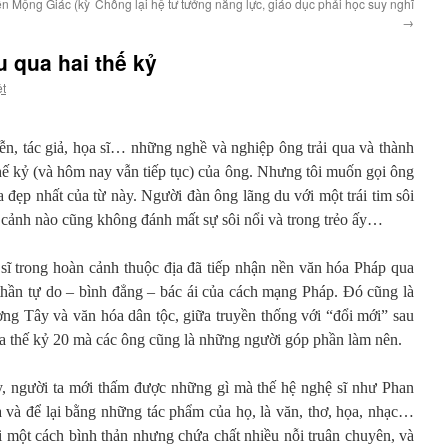
n Mộng Giác (kỳ
Chống lại hệ tư tưởng năng lực, giáo dục phải học suy nghĩ
→
 qua hai thế kỷ
ệt
iễn, tác giả, họa sĩ… những nghề và nghiệp ông trải qua và thành
hế kỷ (và hôm nay vẫn tiếp tục) của ông. Nhưng tôi muốn gọi ông
 đẹp nhất của từ này. Người đàn ông lãng du với một trái tim sôi
àn cảnh nào cũng không đánh mất sự sôi nổi và trong trẻo ấy…
ĩ trong hoàn cảnh thuộc địa đã tiếp nhận nền văn hóa Pháp qua
 thần tự do – bình đẳng – bác ái của cách mạng Pháp. Đó cũng là
ơng Tây và văn hóa dân tộc, giữa truyền thống với “đổi mới” sau
ủa thế kỷ 20 mà các ông cũng là những người góp phần làm nên.
y, người ta mới thấm được những gì mà thế hệ nghệ sĩ như Phan
a và để lại bằng những tác phẩm của họ, là văn, thơ, họa, nhạc…
i một cách bình thản nhưng chứa chất nhiều nỗi truân chuyên, và