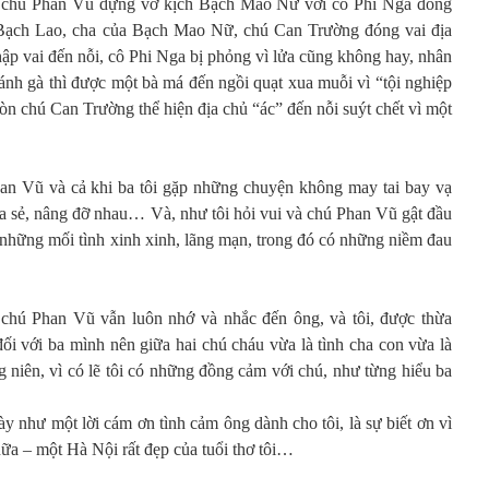
ện chú Phan Vũ dựng vở kịch Bạch Mao Nữ với cô Phi Nga đóng
 Bạch Lao, cha của Bạch Mao Nữ, chú Can Trường đóng vai địa
p vai đến nỗi, cô Phi Nga bị phỏng vì lửa cũng không hay, nhân
 cánh gà thì được một bà má đến ngồi quạt xua muỗi vì “tội nghiệp
còn chú Can Trường thể hiện địa chủ “ác” đến nỗi suýt chết vì một
han Vũ và cả khi ba tôi gặp những chuyện không may tai bay vạ
hia sẻ, nâng đỡ nhau… Và, như tôi hỏi vui và chú Phan Vũ gật đầu
 những mối tình xinh xinh, lãng mạn, trong đó có những niềm đau
chú Phan Vũ vẫn luôn nhớ và nhắc đến ông, và tôi, được thừa
i với ba mình nên giữa hai chú cháu vừa là tình cha con vừa là
 niên, vì có lẽ tôi có những đồng cảm với chú, như từng hiểu ba
ày như một lời cám ơn tình cảm ông dành cho tôi, là sự biết ơn vì
 nữa – một Hà Nội rất đẹp của tuổi thơ tôi…