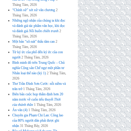
Tháng Tám, 2026
“Chính sử” xét xử văn chương
2
Tháng Tám, 2026
Những ngộ nhận của chúng ta khi đọc
và đánh giá tác phẩm văn học, khi đọc
và đánh giá
Nỗi buồn chiến tranh
2
Tháng Tám, 2026
Một bản “xô-nát” thấu tâm can
2
Tháng Tám, 2026
Từ ký ức của phố đến ký ức của con
người
2 Tháng Tám, 2026
Bình minh đỏ trên Trung Quốc – Chủ
nghĩa Cộng sản Chế ngự một phần tư
Nhân loại thế nào (kỳ 1)
2 Tháng Tám,
2026
Thơ Trần Đình Sơn Cước: nỗi niềm và
trăn trở
1 Tháng Tám, 2026
Biên bản cuộc họp thẩm định hơn 20
năm trước về cuốn tiểu thuyết
Thời
của thánh thần
1 Tháng Tám, 2026
Án văn (4)
1 Tháng Tám, 2026
Chuyên gia Phạm Chi Lan: Công lao
của 80% người dân phải được ghi
nhận
31 Tháng Bảy, 2026