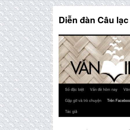
Skip
to
Diễn đàn Câu lạc
content
Số đặc biệt
Vấn đề hôm nay
Văn
Gặp gỡ và trò chuyện
Trên Faceboo
Tác giả